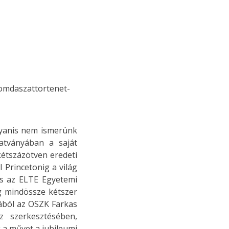
omdaszattortenet-
ugyanis nem ismerünk
atványában a saját
kétszázötven eredeti
 Princetonig a világ
s az ELTE Egyetemi
ig mindössze kétszer
mából az OSZK Farkas
z szerkesztésében,
a művet a jubileumi