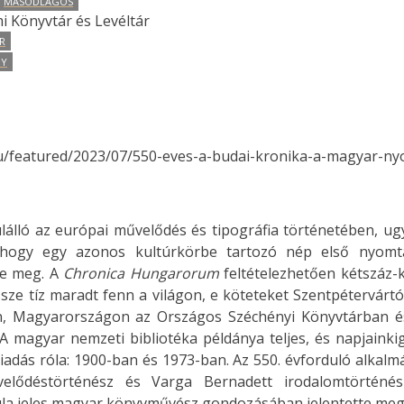
MÁSODLAGOS
i Könyvtár és Levéltár
R
NY
u/featured/2023/07/550-eves-a-budai-kronika-a-magyar-ny
edülálló az európai művelődés és tipográfia történetében, 
 hogy egy azonos kultúrkörbe tartozó nép első nyomt
se meg. A
Chronica Hungarorum
feltételezhetően kétszáz-
ze tíz maradt fenn a világon, e köteteket Szentpétervártól
an, Magyarországon az Országos Széchényi Könyvtárban é
A magyar nemzeti bibliotéka példánya teljes, és napjaink
adás róla: 1900-ban és 1973-ban. Az 550. évforduló alkal
lődéstörténész és Varga Bernadett irodalomtörténés
ula jeles magyar könyvművész gondozásában jelentette meg 