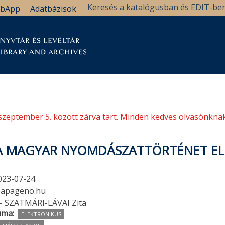
bApp
Adatbázisok
tár
Kutatástámogatás
Levéltár
Támogatás
szeptember 5. között zárva tart. Minden kedves olvasónknak
, A MAGYAR NYOMDÁSZATTÖRTÉNET E
023-07-24
papageno.hu
- SZATMÁRI-LÁVAI Zita
uma
ELEKTRONIKUS