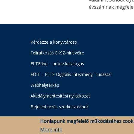
évszámnak megfelelő
Kérdezze a könyvtárost!
Feliratkozás EKSZ-hírlevélre
ELTEfind – online katalógus
EDIT – ELTE Digitális Intézményi Tudástár
Webhelytérkép
Akadálymentesítési nyilatkozat
Bejelentkezés szerkesztőknek
Honlapunk megfelelő működéséhez cooki
More info