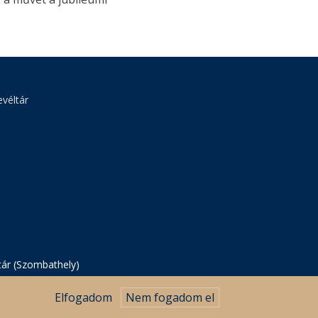
véltár
tár (Szombathely)
Elfogadom
Nem fogadom el