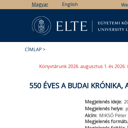
Ugrás
Magyar
English
We
a
tartalomra
Könyv
CÍMLAP
MORZSA
Könyvtárunk 2026. augusztus 1. és 2026. 
550 ÉVES A BUDAI KRÓNIKA
Megjelenés ideje
2
Megjelenés helye
Alcím
MIKSÓ Péter 
Megjelenés formát