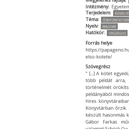
Megjelenés fajtája
Intézmény
Egyetem
Terjedelem
RÖVID HÍ
Téma
ŐSNYOMTATVÁ
Nyelv
MAGYAR
Hatókör
ORSZÁGOS
Forrás helye
https://papageno.h
elso-kotete/
Szövegrész
" [...] A kötet egy
több példát arra,
történelmét örökít
példányából mindöss
híres könyvtáraib
Könyvtárban őrzik. 
készült hasonmás ki
Gábor Farkas műve
valamint Schöck Gy