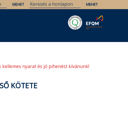
Savaria
Örökség
ELTE Könyvtárak
 kellemes nyarat és jó pihenést kívánunk!
LSŐ KÖTETE