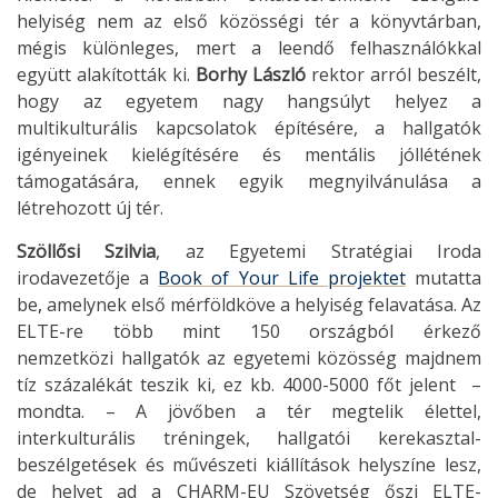
helyiség nem az első közösségi tér a könyvtárban,
mégis különleges, mert a leendő felhasználókkal
együtt alakították ki.
Borhy László
rektor arról beszélt,
hogy az egyetem nagy hangsúlyt helyez a
multikulturális kapcsolatok építésére, a hallgatók
igényeinek kielégítésére és mentális jóllétének
támogatására, ennek egyik megnyilvánulása a
létrehozott új tér.
Szöllősi Szilvia
, az Egyetemi Stratégiai Iroda
irodavezetője a
Book of Your Life projektet
mutatta
be
,
amelynek első mérföldköve a helyiség felavatása. Az
ELTE-re több mint 150 országból érkező
nemzetközi hallgatók az egyetemi közösség majdnem
tíz százalékát teszik ki, ez kb. 4000-5000 főt jelent –
mondta. – A jövőben a tér megtelik élettel,
interkulturális tréningek, hallgatói kerekasztal-
beszélgetések és művészeti kiállítások helyszíne lesz,
de helyet ad a CHARM-EU Szövetség őszi ELTE-