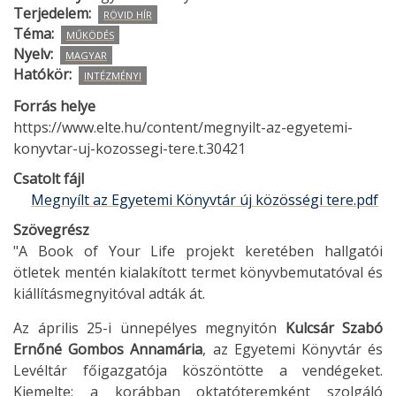
Terjedelem
RÖVID HÍR
Téma
MŰKÖDÉS
Nyelv
MAGYAR
Hatókör
INTÉZMÉNYI
Forrás helye
https://www.elte.hu/content/megnyilt-az-egyetemi-
konyvtar-uj-kozossegi-tere.t.30421
Csatolt fájl
Megnyílt az Egyetemi Könyvtár új közösségi tere.pdf
Szövegrész
"A Book of Your Life projekt keretében hallgatói
ötletek mentén kialakított termet könyvbemutatóval és
kiállításmegnyitóval adták át.
Az április 25-i ünnepélyes megnyitón
Kulcsár Szabó
Ernőné Gombos Annamária
, az Egyetemi Könyvtár és
Levéltár főigazgatója köszöntötte a vendégeket.
Kiemelte: a korábban oktatóteremként szolgáló