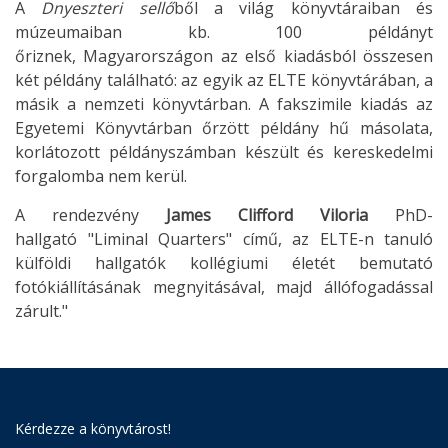
A
Dnyeszteri sellő
ből a világ könyvtáraiban és
múzeumaiban kb. 100 példányt
őriznek, Magyarországon az első kiadásból összesen
két példány található: az egyik az ELTE könyvtárában, a
másik a nemzeti könyvtárban. A fakszimile kiadás az
Egyetemi Könyvtárban őrzött példány hű másolata,
korlátozott példányszámban készült és kereskedelmi
forgalomba nem kerül.
A rendezvény
James Clifford Viloria
PhD-
hallgató "Liminal Quarters" című, az ELTE-n tanuló
külföldi hallgatók kollégiumi életét bemutató
fotókiállításának megnyitásával, majd állófogadással
zárult."
Kérdezze a könyvtárost!