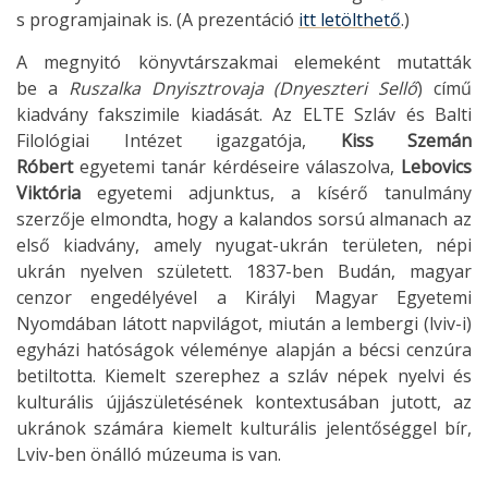
s programjainak is. (A prezentáció
itt letölthető
.)
A megnyitó könyvtárszakmai elemeként mutatták
be a
Ruszalka Dnyisztrovaja (Dnyeszteri Sellő
) című
kiadvány fakszimile kiadását. Az ELTE Szláv és Balti
Filológiai Intézet igazgatója,
Kiss Szemán
Róbert
egyetemi tanár kérdéseire válaszolva,
Lebovics
Viktória
egyetemi adjunktus, a kísérő tanulmány
szerzője elmondta, hogy a kalandos sorsú almanach az
első kiadvány, amely nyugat-ukrán területen, népi
ukrán nyelven született. 1837-ben Budán, magyar
cenzor engedélyével a Királyi Magyar Egyetemi
Nyomdában látott napvilágot, miután a lembergi (lviv-i)
egyházi hatóságok véleménye alapján a bécsi cenzúra
betiltotta. Kiemelt szerephez a szláv népek nyelvi és
kulturális újjászületésének kontextusában jutott, az
ukránok számára kiemelt kulturális jelentőséggel bír,
Lviv-ben önálló múzeuma is van.