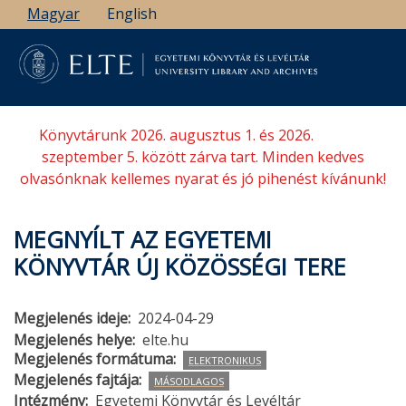
Ugrás
Magyar
English
a
tartalomra
Könyvtárunk 2026. augusztus 1. és 2026.
szeptember 5. között zárva tart. Minden kedves
olvasónknak kellemes nyarat és jó pihenést kívánunk!
MEGNYÍLT AZ EGYETEMI
KÖNYVTÁR ÚJ KÖZÖSSÉGI TERE
Megjelenés ideje
2024-04-29
Megjelenés helye
elte.hu
Megjelenés formátuma
ELEKTRONIKUS
Megjelenés fajtája
MÁSODLAGOS
Intézmény
Egyetemi Könyvtár és Levéltár