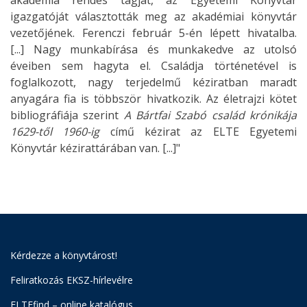
akadémia rendes tagját, az Egyetemi Könyvtár
igazgatóját választották meg az akadémiai könyvtár
vezetőjének. Ferenczi február 5-én lépett hivatalba.
[...] Nagy munkabírása és munkakedve az utolsó
éveiben sem hagyta el. Családja történetével is
foglalkozott, nagy terjedelmű kéziratban maradt
anyagára fia is többször hivatkozik. Az életrajzi kötet
bibliográfiája szerint
A Bártfai Szabó család krónikája
1629-től 1960-ig
című kézirat az ELTE Egyetemi
Könyvtár kézirattárában van. [...]"
Kérdezze a könyvtárost!
Feliratkozás EKSZ-hírlevélre
ELTEfind – online katalógus