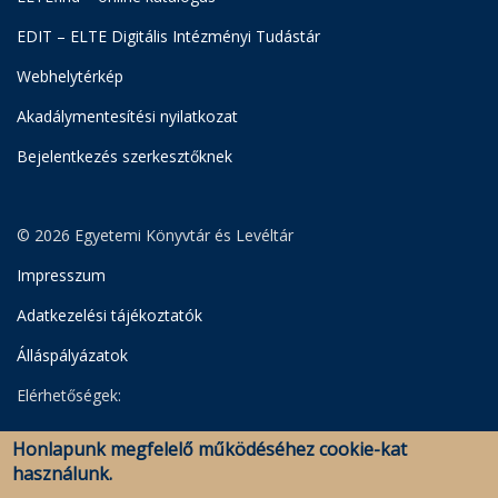
EDIT – ELTE Digitális Intézményi Tudástár
Webhelytérkép
Akadálymentesítési nyilatkozat
Bejelentkezés szerkesztőknek
© 2026 Egyetemi Könyvtár és Levéltár
Impresszum
Adatkezelési tájékoztatók
Álláspályázatok
Elérhetőségek:
Egyetemi Könyvtár
Honlapunk megfelelő működéséhez cookie-kat
Levéltár
használunk.
Savaria Könyvtár és Levéltár (Szombathely)