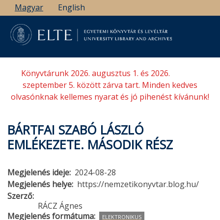
Ugrás
Magyar
English
a
tartalomra
Könyvtárunk 2026. augusztus 1. és 2026.
szeptember 5. között zárva tart. Minden kedves
olvasónknak kellemes nyarat és jó pihenést kívánunk!
BÁRTFAI SZABÓ LÁSZLÓ
EMLÉKEZETE. MÁSODIK RÉSZ
Megjelenés ideje
2024-08-28
Megjelenés helye
https://nemzetikonyvtar.blog.hu/
Szerző
RÁCZ Ágnes
Megjelenés formátuma
ELEKTRONIKUS