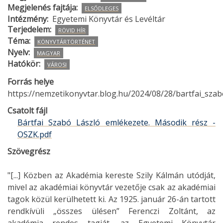
Megjelenés fajtája
ELSŐDLEGES
Intézmény
Egyetemi Könyvtár és Levéltár
Terjedelem
RÖVID HÍR
Téma
KÖNYVTÁRTÖRTÉNET
Nyelv
MAGYAR
Hatókör
VÁROSI
Forrás helye
https://nemzetikonyvtar.blog.hu/2024/08/28/bartfai_sza
Csatolt fájl
Bártfai Szabó László emlékezete. Második rész -
OSZK.pdf
Szövegrész
"[...] Közben az Akadémia kereste Szily Kálmán utódját,
mivel az akadémiai könyvtár vezetője csak az akadémiai
tagok közül kerülhetett ki. Az 1925. január 26-án tartott
rendkívüli „összes ülésen” Ferenczi Zoltánt, az