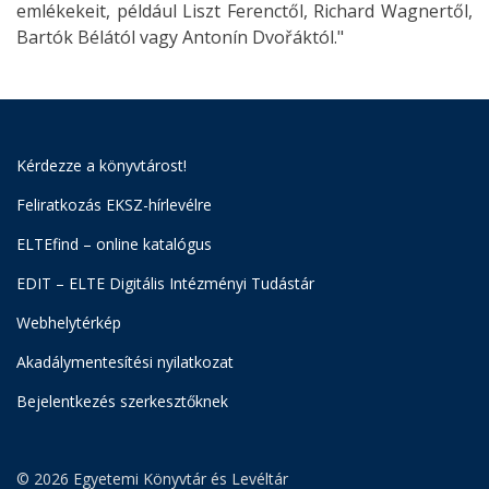
emlékekeit, például Liszt Ferenctől, Richard Wagnertől,
Bartók Bélától vagy Antonín Dvořáktól."
Kérdezze a könyvtárost!
Feliratkozás EKSZ-hírlevélre
ELTEfind – online katalógus
EDIT – ELTE Digitális Intézményi Tudástár
Webhelytérkép
Akadálymentesítési nyilatkozat
Bejelentkezés szerkesztőknek
© 2026 Egyetemi Könyvtár és Levéltár