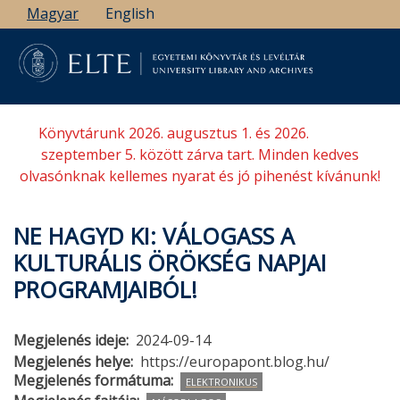
Ugrás
Magyar
English
a
tartalomra
Könyvtárunk 2026. augusztus 1. és 2026.
szeptember 5. között zárva tart. Minden kedves
olvasónknak kellemes nyarat és jó pihenést kívánunk!
NE HAGYD KI: VÁLOGASS A
KULTURÁLIS ÖRÖKSÉG NAPJAI
PROGRAMJAIBÓL!
Megjelenés ideje
2024-09-14
Megjelenés helye
https://europapont.blog.hu/
Megjelenés formátuma
ELEKTRONIKUS