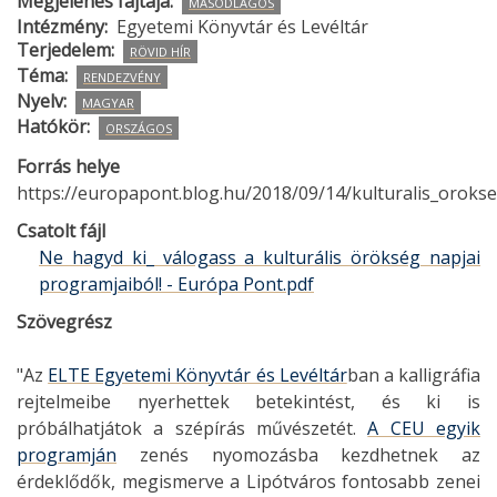
Megjelenés fajtája
MÁSODLAGOS
Intézmény
Egyetemi Könyvtár és Levéltár
Terjedelem
RÖVID HÍR
Téma
RENDEZVÉNY
Nyelv
MAGYAR
Hatókör
ORSZÁGOS
Forrás helye
https://europapont.blog.hu/2018/09/14/kulturalis_oroks
Csatolt fájl
Ne hagyd ki_ válogass a kulturális örökség napjai
programjaiból! - Európa Pont.pdf
Szövegrész
"Az
ELTE Egyetemi Könyvtár és Levéltár
ban a kalligráfia
rejtelmeibe nyerhettek betekintést, és ki is
próbálhatjátok a szépírás művészetét.
A CEU egyik
programján
zenés nyomozásba kezdhetnek az
érdeklődők, megismerve a Lipótváros fontosabb zenei