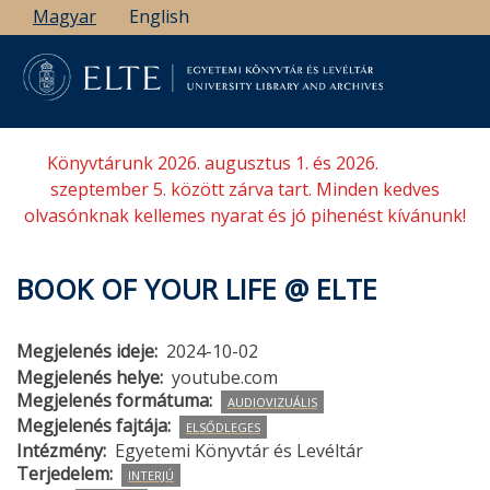
Ugrás
Magyar
English
a
tartalomra
Könyvtárunk 2026. augusztus 1. és 2026.
szeptember 5. között zárva tart. Minden kedves
olvasónknak kellemes nyarat és jó pihenést kívánunk!
BOOK OF YOUR LIFE @ ELTE
Megjelenés ideje
2024-10-02
Megjelenés helye
youtube.com
Megjelenés formátuma
AUDIOVIZUÁLIS
Megjelenés fajtája
ELSŐDLEGES
Intézmény
Egyetemi Könyvtár és Levéltár
Terjedelem
INTERJÚ