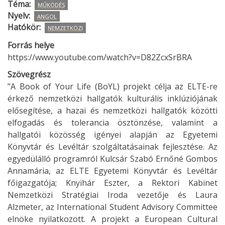
Téma
MŰKÖDÉS
Nyelv
ANGOL
Hatókör
NEMZETKÖZI
Forrás helye
https://www.youtube.com/watch?v=D82ZcxSrBRA
Szövegrész
"A Book of Your Life (BoYL) projekt célja az ELTE-re
érkező nemzetközi hallgatók kulturális inklúziójának
elősegítése, a hazai és nemzetközi hallgatók közötti
elfogadás és tolerancia ösztönzése, valamint a
hallgatói közösség igényei alapján az Egyetemi
Könyvtár és Levéltár szolgáltatásainak fejlesztése. Az
egyedülálló programról Kulcsár Szabó Ernőné Gombos
Annamária, az ELTE Egyetemi Könyvtár és Levéltár
főigazgatója; Knyihár Eszter, a Rektori Kabinet
Nemzetközi Stratégiai Iroda vezetője és Laura
Alzmeter, az International Student Advisory Committee
elnöke nyilatkozott. A projekt a European Cultural