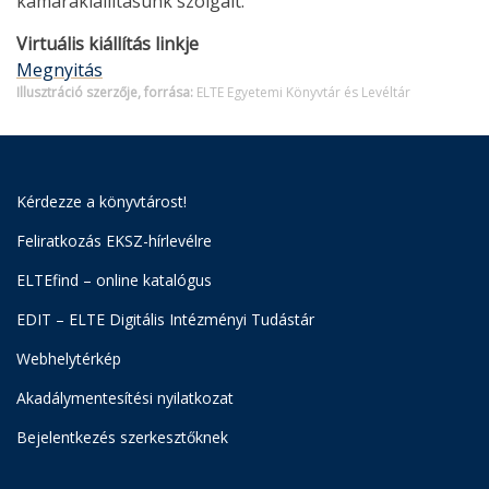
kamarakiállításunk szolgált.
Virtuális kiállítás linkje
Megnyitás
Illusztráció szerzője, forrása:
ELTE Egyetemi Könyvtár és Levéltár
Kérdezze a könyvtárost!
Feliratkozás EKSZ-hírlevélre
ELTEfind – online katalógus
EDIT – ELTE Digitális Intézményi Tudástár
Webhelytérkép
Akadálymentesítési nyilatkozat
Bejelentkezés szerkesztőknek