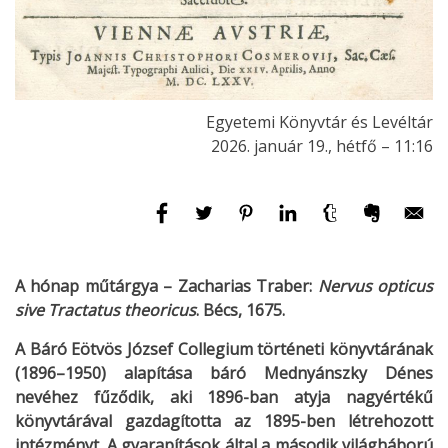
Egyetemi Könyvtár és Levéltár
2026. január 19., hétfő – 11:16
A hónap műtárgya – Zacharias Traber:
Nervus opticus
sive Tractatus theoricus
. Bécs, 1675.
A Báró Eötvös József Collegium történeti könyvtárának
(1896–1950) alapítása báró Mednyánszky Dénes
nevéhez fűződik, aki 1896-ban atyja nagyértékű
könyvtárával gazdagította az 1895-ben létrehozott
intézményt. A gyarapítások által a második világháború