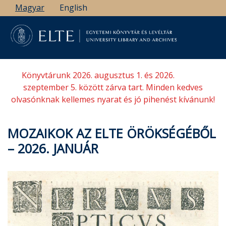
Ugrás
Magyar
English
a
tartalomra
Könyvtárunk 2026. augusztus 1. és 2026.
szeptember 5. között zárva tart. Minden kedves
olvasónknak kellemes nyarat és jó pihenést kívánunk!
MOZAIKOK AZ ELTE ÖRÖKSÉGÉBŐL
– 2026. JANUÁR