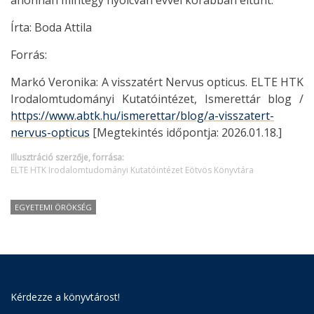
ahonnan mintegy nyolcvan évvel korábban eltűnt.
Írta: Boda Attila
Forrás:
Markó Veronika: A visszatért Nervus opticus. ELTE HTK
Irodalomtudományi Kutatóintézet, Ismerettár blog /
https://www.abtk.hu/ismerettar/blog/a-visszatert-
nervus-opticus
[Megtekintés időpontja: 2026.01.18.]
Illusztráció szerzője, forrása:
ELTE HTK Irodalomtudományi Kutatóintézet Eötvös Könyvtára
EGYETEMI ÖRÖKSÉG
Kérdezze a könyvtárost!