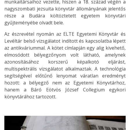
munkaitársaihoz vezette, hiszen a 18. század végén a
nagyszombati jezsuita könyvtár állományának jelentős
része a Budára költöztetett egyetem könyvtári
gyűjteményébe olvadt bele.
Az észrevétel nyomán az ELTE Egyetemi Könyvtár és
Levéltár belső vizsgálatot indított és kapcsolatba lépett
az antikváriummal. A kötet címlapján egy alig kivehető,
elmosódott bélyegzőnyom volt látható, amelynek
azonosításához korszerű képalkotó eljárást,
multispektrális vizsgálatot alkalmaztak. A technológia
segítségével előtűnő lenyomat váratlan eredményt
hozott: a bélyegző nem az Egyetemi Könyvtárhoz,
hanem a Báró Eötvös József Collegium egykori
könyvtárához tartozott.