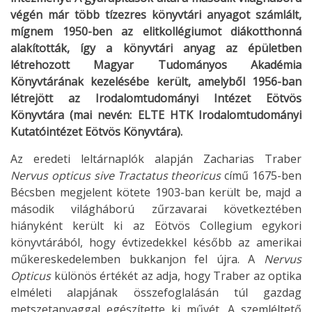
végén már több tízezres könyvtári anyagot számlált,
mígnem 1950-ben az elitkollégiumot diákotthonná
alakították, így a könyvtári anyag az épületben
létrehozott Magyar Tudományos Akadémia
Könyvtárának kezelésébe került, amelyből 1956-ban
létrejött az Irodalomtudományi Intézet Eötvös
Könyvtára (mai nevén: ELTE HTK Irodalomtudományi
Kutatóintézet Eötvös Könyvtára).
Az eredeti leltárnaplók alapján Zacharias Traber
Nervus opticus
sive Tractatus theoricus
című 1675-ben
Bécsben megjelent kötete 1903-ban került be, majd a
második világháború zűrzavarai következtében
hiányként került ki az Eötvös Collegium egykori
könyvtárából, hogy évtizedekkel később az amerikai
műkereskedelemben bukkanjon fel újra. A
Nervus
Opticus
különös értékét az adja, hogy Traber az optika
elméleti alapjának összefoglalásán túl gazdag
metszetanyaggal egészítette ki művét. A szemléltető