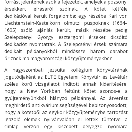
forrást jelentenek azok a fejezetek, amelyek a pozsonyi
érsekkert leírásáról szólnak. A kötet kétféle
dedikációval került forgalomba: egy részébe Karl von
Liechtenstein-Kastelkorn olmützi püspöknek (1664–
1695) szóló ajánlás került, másik részébe pedig
Szelepcsényi György esztergomi érseket dicsőítő
dedikációt nyomtattak. A Szelepcsényi érsek számára
dedikált példányokból mindössze három darabot
őriznek ma magyarországi közgyűjteményekben.
A nagyszombati jezsuita kollégium könyvtárának
jogutódjaként az ELTE Egyetemi Könyvtár és Levéltár
széles körű vizsgálatot indított annak kiderítésére,
hogy a New Yorkban feltűnt kötet azonos-e a
gyűjteményünkből hiányzó példánnyal. Az árverést
meghirdető antikvárium segítségével bebizonyosodott,
hogy a kötetből az egykor közgyűjteménybe tartozást
igazoló elemek nyilvánvalóan el lettek tüntetve: a
címlap verzón egy kiszedett bélyegző nyomára