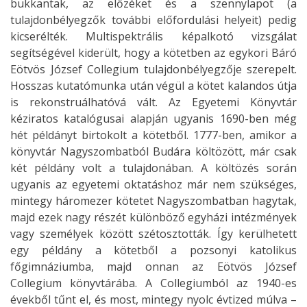
bukkantak, az előzéket és a szennylapot (a
tulajdonbélyegzők további előfordulási helyeit) pedig
kicserélték. Multispektrális képalkotó vizsgálat
segítségével kiderült, hogy a kötetben az egykori Báró
Eötvös József Collegium tulajdonbélyegzője szerepelt.
Hosszas kutatómunka után végül a kötet kalandos útja
is rekonstruálhatóvá vált. Az Egyetemi Könyvtár
kéziratos katalógusai alapján ugyanis 1690-ben még
hét példányt birtokolt a kötetből. 1777-ben, amikor a
könyvtár Nagyszombatból Budára költözött, már csak
két példány volt a tulajdonában. A költözés során
ugyanis az egyetemi oktatáshoz már nem szükséges,
mintegy háromezer kötetet Nagyszombatban hagytak,
majd ezek nagy részét különböző egyházi intézmények
vagy személyek között szétosztották. Így kerülhetett
egy példány a kötetből a pozsonyi katolikus
főgimnáziumba, majd onnan az Eötvös József
Collegium könyvtárába. A Collegiumból az 1940-es
évekből tűnt el, és most, mintegy nyolc évtized múlva –