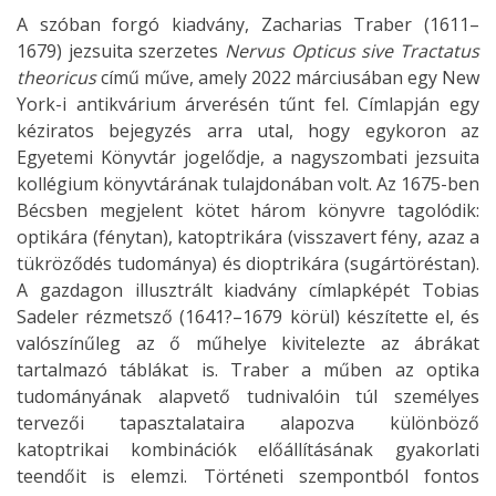
A szóban forgó kiadvány, Zacharias Traber (1611–
1679) jezsuita szerzetes
Nervus Opticus sive Tractatus
theoricus
című műve, amely 2022 márciusában egy New
York-i antikvárium árverésén tűnt fel. Címlapján egy
kéziratos bejegyzés arra utal, hogy egykoron az
Egyetemi Könyvtár jogelődje, a nagyszombati jezsuita
kollégium könyvtárának tulajdonában volt. Az 1675-ben
Bécsben megjelent kötet három könyvre tagolódik:
optikára (fénytan), katoptrikára (visszavert fény, azaz a
tükröződés tudománya) és dioptrikára (sugártöréstan).
A gazdagon illusztrált kiadvány címlapképét Tobias
Sadeler rézmetsző (1641?–1679 körül) készítette el, és
valószínűleg az ő műhelye kivitelezte az ábrákat
tartalmazó táblákat is. Traber a műben az optika
tudományának alapvető tudnivalóin túl személyes
tervezői tapasztalataira alapozva különböző
katoptrikai kombinációk előállításának gyakorlati
teendőit is elemzi. Történeti szempontból fontos