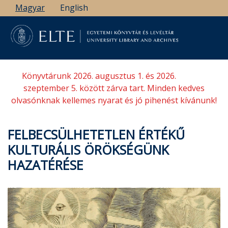
Ugrás
Magyar
English
a
tartalomra
Könyvtárunk 2026. augusztus 1. és 2026.
szeptember 5. között zárva tart. Minden kedves
olvasónknak kellemes nyarat és jó pihenést kívánunk!
FELBECSÜLHETETLEN ÉRTÉKŰ
KULTURÁLIS ÖRÖKSÉGÜNK
HAZATÉRÉSE