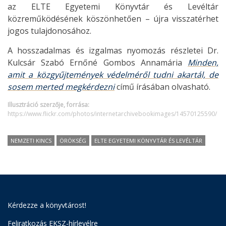
az ELTE Egyetemi Könyvtár és Levéltár
közreműködésének köszönhetően – újra visszatérhet
jogos tulajdonosához.
A hosszadalmas és izgalmas nyomozás részletei Dr.
Kulcsár Szabó Ernőné Gombos Annamária
Minden,
amit a közgyűjtemények védelméről tudni akartál, de
sosem merted megkérdezni
című írásában olvasható.
Illusztráció szerzője, forrása:
https://www.flickr.com/photos/internetarchivebookimages/14570125590/
NEMZETI KINCS
ÖRÖKSÉG
ELTE EGYETEMI KÖNYVTÁR ÉS LEVÉLTÁR
Kérdezze a könyvtárost!
Feliratkozás EKSZ-hírlevélre