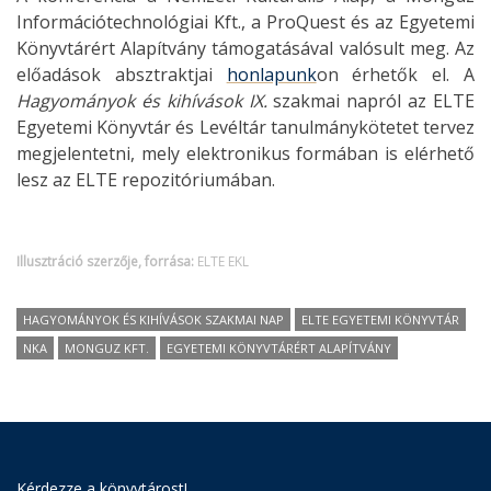
Információtechnológiai Kft., a ProQuest és az Egyetemi
Könyvtárért Alapítvány támogatásával valósult meg. Az
előadások absztraktjai
honlapunk
on érhetők el. A
Hagyományok és kihívások IX.
szakmai napról az ELTE
Egyetemi Könyvtár és Levéltár tanulmánykötetet tervez
megjelentetni, mely elektronikus formában is elérhető
lesz az ELTE repozitóriumában.
Illusztráció szerzője, forrása:
ELTE EKL
HAGYOMÁNYOK ÉS KIHÍVÁSOK SZAKMAI NAP
ELTE EGYETEMI KÖNYVTÁR
NKA
MONGUZ KFT.
EGYETEMI KÖNYVTÁRÉRT ALAPÍTVÁNY
Kérdezze a könyvtárost!