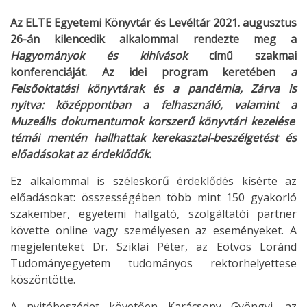
Az ELTE Egyetemi Könyvtár és Levéltár 2021. augusztus
26-án kilencedik alkalommal rendezte meg a
Hagyományok és kihívások
című szakmai
konferenciáját.
Az idei program keretében
a
Felsőoktatási könyvtárak és a pandémia, Zárva is
nyitva: középpontban a felhasználó
, valamint a
Muzeális dokumentumok korszerű könyvtári kezelése
témái mentén hallhattak kerekasztal-beszélgetést és
előadásokat az érdeklődők.
Ez alkalommal is széleskörű érdeklődés kísérte az
előadásokat: összességében több mint 150 gyakorló
szakember, egyetemi hallgató, szolgáltatói partner
követte online vagy személyesen az eseményeket. A
megjelenteket Dr. Sziklai Péter, az Eötvös Loránd
Tudományegyetem tudományos rektorhelyettese
köszöntötte.
A nyitóbeszédet követően Karácsony Gyöngyi, az