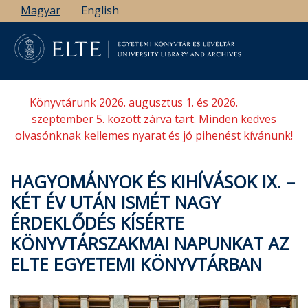
Ugrás
Magyar
English
a
tartalomra
Könyvtárunk 2026. augusztus 1. és 2026.
szeptember 5. között zárva tart. Minden kedves
olvasónknak kellemes nyarat és jó pihenést kívánunk!
HAGYOMÁNYOK ÉS KIHÍVÁSOK IX. –
KÉT ÉV UTÁN ISMÉT NAGY
ÉRDEKLŐDÉS KÍSÉRTE
KÖNYVTÁRSZAKMAI NAPUNKAT AZ
ELTE EGYETEMI KÖNYVTÁRBAN