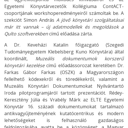
Egyetemi Könyvtárvezetők Kollégiuma ContACT-
csoportjának workshoperedményeiről számoltak be. A
szekciót Simon András
A jövő könyvtári szolgáltatásai
már itt vannak – új adatmodellek és megoldások a
Qulto szoftverekben
című előadása zárta.
A Dr. Keveházi Katalin főigazgató (Szegedi
Tudományegyetem Klebelsberg Kuno Könyvtára) által
koordinált,
Muzeális dokumentumok korszerű
könyvtári kezelése
című előadássorozat keretében Dr.
Farkas Gábor Farkas (OSZK) a Magyarországon
fellelhető kódexekről és töredékekről, valamint a
Muzeális Könyvtári Dokumentumokat Nyilvántartó
Iroda pilotprogramjáról tartott prezentációt. Rédey-
Keresztény Júlia és Vrabély Márk az ELTE Egyetemi
Könyvtár 16. századi dokumentumokat tartalmazó
antikvagyűjteményének kutatócentrikus és modern
lehetőségeket is felhasználó gazdaságos
feldolgozásába avatta be a közönséget; a Magyar