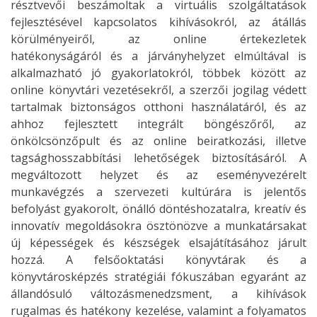
résztvevői beszámoltak a virtuális szolgáltatások
fejlesztésével kapcsolatos kihívásokról, az átállás
körülményeiről, az online értekezletek
hatékonyságáról és a járványhelyzet elmúltával is
alkalmazható jó gyakorlatokról, többek között az
online könyvtári vezetésekről, a szerzői jogilag védett
tartalmak biztonságos otthoni használatáról, és az
ahhoz fejlesztett integrált böngészőről, az
önkölcsönzőpult és az online beiratkozási, illetve
tagsághosszabbítási lehetőségek biztosításáról. A
megváltozott helyzet és az eseményvezérelt
munkavégzés a szervezeti kultúrára is jelentős
befolyást gyakorolt, önálló döntéshozatalra, kreatív és
innovatív megoldásokra ösztönözve a munkatársakat
új képességek és készségek elsajátításához járult
hozzá. A felsőoktatási könyvtárak és a
könyvtárosképzés stratégiái fókuszában egyaránt az
állandósuló változásmenedzsment, a kihívások
rugalmas és hatékony kezelése, valamint a folyamatos