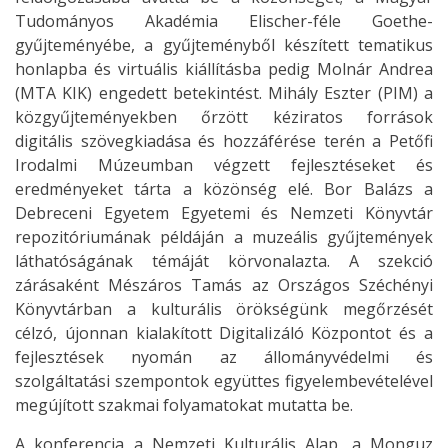
Tudományos Akadémia Elischer-féle Goethe-
gyűjteményébe, a gyűjteményből készített tematikus
honlapba és virtuális kiállításba pedig Molnár Andrea
(MTA KIK) engedett betekintést. Mihály Eszter (PIM) a
közgyűjteményekben őrzött kéziratos források
digitális szövegkiadása és hozzáférése terén a Petőfi
Irodalmi Múzeumban végzett fejlesztéseket és
eredményeket tárta a közönség elé. Bor Balázs a
Debreceni Egyetem Egyetemi és Nemzeti Könyvtár
repozitóriumának példáján a muzeális gyűjtemények
láthatóságának témáját körvonalazta. A szekció
zárásaként Mészáros Tamás az Országos Széchényi
Könyvtárban a kulturális örökségünk megőrzését
célzó, újonnan kialakított Digitalizáló Központot és a
fejlesztések nyomán az állományvédelmi és
szolgáltatási szempontok együttes figyelembevételével
megújított szakmai folyamatokat mutatta be.
A konferencia a Nemzeti Kulturális Alap, a Monguz