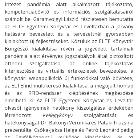
Intézet pandémia alatt alkalmazott tájékoztató,
kompetenciabővítő és információs szolgáltatásairól
számolt be. Garamvölgyi László részletesen bemutatta
az ELTE Egyetemi Könyvtár és Levéltárban a járvány
hatására bevezetett és a tervezettnél gyorsabban
kialakított új fejlesztéseket. Közülük az ELTE Könyvtár
Böngésző kialakítása révén a jogvédett tartalmak
pandémia alatt érvényes jogszabályok által biztosított
otthoni szolgáltatása, az online tájékoztatás
kiterjesztése és virtuális értekezletek bevezetése, a
könyvtári webapplikáció új funkciókkal való bővítése,
az ELTEfind multikereső kialakítása, a megújult honlap
és az RFID-rendszer kiépítésének megkezdése
emelhető ki. Az ELTE Egyetemi Könyvtár és Levéltár
olvasói igényeinek hatékony kiszolgálása érdekében
létrehozott
Kellegykönyv
szolgáltatását és
hatékonyságát Dr. Bakonyi Veronika és Pataki Fruzsina
prezentálta, Csóka-Jaksa Helga és Petró Leonárd pedig
az ügyfélközpontú működés kihívásairól és az