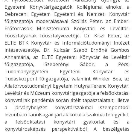
Egyetemi Könyvtárigazgatók Kollégiuma elnöke, a
Debreceni Egyetem Egyetemi és Nemzeti Könyvtár
főigazgatója moderálásával Szóllás Péter, az Emberi
Erőforrások Minisztériuma Könyvtári és Levéltári
Főosztályának főosztályvezetője, Dr. Kiszl Péter, az
ELTE BTK Könyvtár és Információtudományi Intézet
intézetvezetője, Dr. Kulcsár Szabó Ernőné Gombos
Annamária, az ELTE Egyetemi Könyvtár és Levéltár
főigazgatója, Szeberényi Gábor, a Pécsi
Tudományegyetem Egyetemi Könyvtár és
Tudásközpont főigazgatója, valamint Winkler Bea, az
Állatorvostudományi Egyetem Hutÿra Ferenc Könyvtár,
Levéltár és Múzeum könyvtárigazgatója a felsőoktatási
könyvtárak pandémia során átélt tapasztalatait, illetve
a járványhelyzet könyvtárszakmai szempontból
levonható tanulságait járták körül a szakmai felügyelet,
a felsőoktatási könyvtári gyakorlat és a
könyvtárosképzés perspektíváiból. A beszélgetés