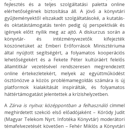
fejlesztés és a teljes szolgáltatási paletta online
elérhetőségének biztosítása áll. A jövő a könyvtári
gyűjteményektől elszakadt szolgáltatásoké, a kutatás-
és oktatástámogatás terén pedig új perspektívák és
igények előtt nyílik meg az ajtó. A diskurzus során a
könyvtár- és intézményvezetők kifejezték
köszönetüket az Emberi Erőforrások Minisztériuma
által nyújtott segítségért, a folyamatos kooperációs
lehetőségekért és a Fekete Péter kultúráért felelős
államtitkár vezetésével rendszeresen megrendezett
online értekezletekért, melyek az együttműködést
ösztönözve a közös problémamegoldás számára is új
platformok kialakítását inspirálták, és folyamatos
háttértámogatást jelentettek a krízishelyzetben.
A
Zárva is nyitva: középpontban a felhasználó
címmel
meghirdetett szekció első előadójaként – Kóródy Judit
(Magyar Telekom Nyrt. Infotéka Könyvtár) moderátori
témafelvezetését követően – Fehér Miklós a Könyvtári