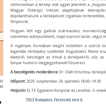
otthonokban a térkép már egyet jelentett a „Koguto
Magyar Földrajzi Intézet alapítójának életraj
bepillanthatunk a térképészet izgalmas történetébe,
fénykorát.
Hogyan lett egy galíciai származású, morvaországi
szerelmes leányszöktető, majd soproni tanár, végül
A regényes formában megírt kötetben a szerző több
legendás térképész szellemét. Kogutowicz Manó ezu
életéről, beszélget az íróval a térképekről, sőt, a
fanyar humorú megjegyzéseivel fűszerezi.
A beszélgetés moderátora:
Dr. Oláh Krisztina, térkép
ár
Időpont:
2025. szeptember 26. (péntek) 18.00–19.30
:43
Helyszín:
ELTE Egyetemi Könyvtár és Levéltár, II. eme
1053 Budapest, Ferenciek tere 6.