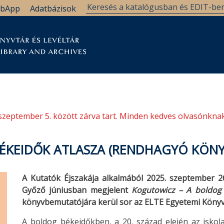
bApp
Adatbázisok
tár
Kutatástámogatás
Levéltár
Támogatás
szeptember 5. között zárva tart. Minden kedves olvasónknak
ÉKEIDŐK ATLASZA (RENDHAGYÓ KÖN
A Kutatók Éjszakája alkalmából 2025. szeptember 26
Győző júniusban megjelent
Kogutowicz – A boldog 
könyvbemutatójára kerül sor az ELTE Egyetemi Könyv
A boldog békeidőkben, a 20. század elején az iskola