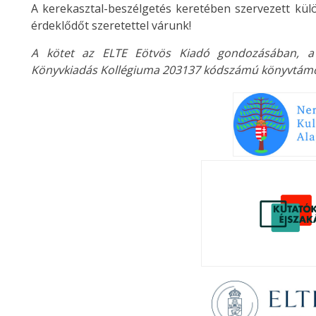
A kerekasztal-beszélgetés keretében szervezett kül
érdeklődőt szeretettel várunk!
A kötet az ELTE Eötvös Kiadó gondozásában, a 
Könyvkiadás Kollégiuma 203137 kódszámú könyvtámog