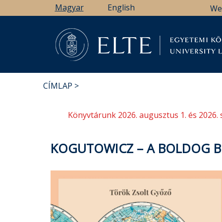
Ugrás
Magyar
English
We
a
tartalomra
Könyv
CÍMLAP
MORZSA
Könyvtárunk 2026. augusztus 1. és 2026. 
KOGUTOWICZ – A BOLDOG B