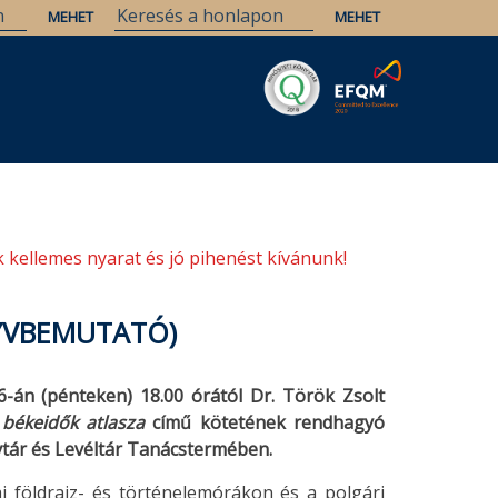
Savaria
Örökség
ELTE Könyvtárak
 kellemes nyarat és jó pihenést kívánunk!
YVBEMUTATÓ)
-án (pénteken) 18.00 órától Dr. Török Zsolt
békeidők atlasza
című kötetének rendhagyó
tár és Levéltár Tanácstermében.
i földrajz- és történelemórákon és a polgári