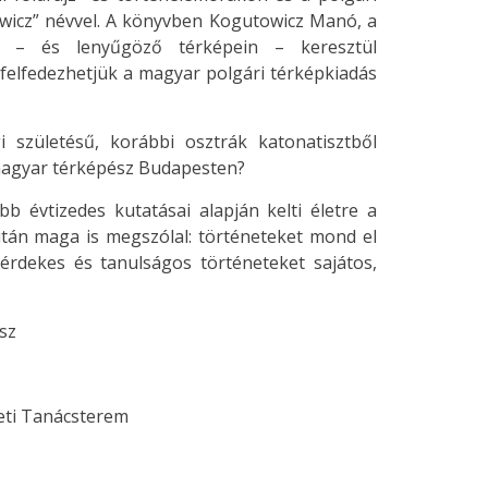
wicz” névvel. A könyvben Kogutowicz Manó, a
zán – és lenyűgöző térképein – keresztül
 felfedezhetjük a magyar polgári térképkiadás
 születésű, korábbi osztrák katonatisztből
 magyar térképész Budapesten?
 évtizedes kutatásai alapján kelti életre a
tán maga is megszólal: történeteket mond el
z érdekes és tanulságos történeteket sajátos,
ész
leti Tanácsterem