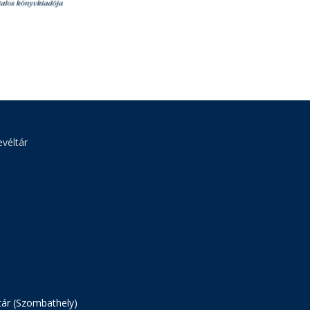
véltár
tár (Szombathely)