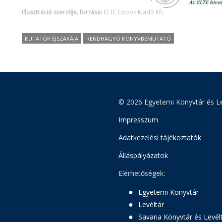
Illusztráció szerzője, forrása:
ELTE Eötvös Kiadó Kft.
KUTATÓK ÉJSZAKÁJA
RENDHAGYÓ KÖNYVBEMUTATÓ
© 2026 Egyetemi Könyvtár és Le
Impresszum
Adatkezelési tájékoztatók
Álláspályázatok
Elérhetőségek:
Egyetemi Könyvtár
Levéltár
Savaria Könyvtár és Levél