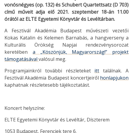
vonósnégyes (op. 132) és Schubert Quartettsatz (D 703)
című műveit adja elő 2021. szeptember 18-án 11.00
órától az ELTE Egyetemi Könyvtár és Levéltárban.
A Fesztivál Akadémia Budapest művészeti vezetői
Kokas Katalin és Kelemen Barnabás, a hangverseny a
Kulturális Örökség Napjai rendezvénysorozat
keretében
a „Köszönjük, Magyarország!” projekt
támogatásával
valósul meg.
Programjainkról további részleteket
itt
találnak. A
Fesztivál Akadémia Budapest koncertjeiről
honlapjukon
kaphatnak részletesebb tájékoztatást.
Koncert helyszíne:
ELTE Egyetemi Könyvtár és Levéltár, Díszterem
1053 Budapest, Ferenciek tere 6.