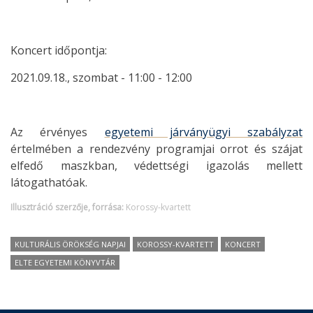
Koncert időpontja:
2021.09.18., szombat - 11:00 - 12:00
Az érvényes
egyetemi járványügyi szabályzat
értelmében a rendezvény programjai orrot és szájat
elfedő maszkban, védettségi igazolás mellett
látogathatóak.
Illusztráció szerzője, forrása:
Korossy-kvartett
KULTURÁLIS ÖRÖKSÉG NAPJAI
KOROSSY-KVARTETT
KONCERT
ELTE EGYETEMI KÖNYVTÁR