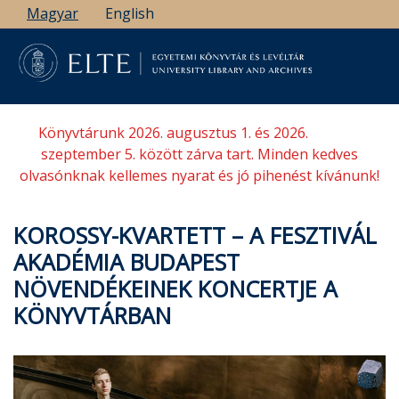
Ugrás
Magyar
English
a
tartalomra
Könyvtárunk 2026. augusztus 1. és 2026.
szeptember 5. között zárva tart. Minden kedves
olvasónknak kellemes nyarat és jó pihenést kívánunk!
KOROSSY-KVARTETT – A FESZTIVÁL
AKADÉMIA BUDAPEST
NÖVENDÉKEINEK KONCERTJE A
KÖNYVTÁRBAN