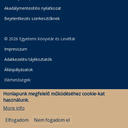
Akadálymentesítési nyilatkozat
Bejelentkezés szerkesztőknek
© 2026 Egyetemi Könyvtár és Levéltár
Impresszum
Adatkezelési tájékoztatók
Álláspályázatok
Elérhetőségek:
Egyetemi Könyvtár
Honlapunk megfelelő működéséhez cookie-kat
Levéltár
használunk.
Savaria Könyvtár és Levéltár (Szombathely)
More info
Elfogadom
Nem fogadom el