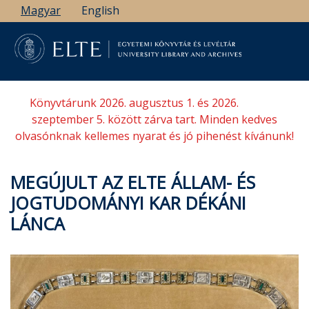
Ugrás
Magyar
English
a
tartalomra
Könyvtárunk 2026. augusztus 1. és 2026.
szeptember 5. között zárva tart. Minden kedves
olvasónknak kellemes nyarat és jó pihenést kívánunk!
MEGÚJULT AZ ELTE ÁLLAM- ÉS
JOGTUDOMÁNYI KAR DÉKÁNI
LÁNCA