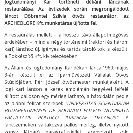
Jogtudományi Kar történeti dékáni láncának
restaurálása. Az évtizedek során megrongálódott
láncot Döbrentei Szilvia ötvös restaurátor, az
ARCHEOLORE Kft. munkatársa újította fel.
A restaurálás mellett – a hosszú távú állapotmegóvás
érdekében – mind a négy történelmi (rektori és három
kari) lánchoz új, igényes és tartós tároló tok is készült,
a Tokkészítő Kft. kivitelezésében.
Az Állam- és Jogtudományi Kar dékáni lánca 1960. május
3-án készült el az Iparművészeti Vállalat Ötvös
Stúdiójában, Péri József ötvösmester munkájaként. A
jogi kari láncon a kerek emblémán hegyével felfelé
állított palloson egy mérleg látható, a hátoldalán pedig
az alábbi felirat szerepel:
"UNIVERSITAS SCIENTIARUM
BUDAPESTINENSIS DE ROLANDO EÖTVÖS NOMINATA
FACULTATIS POLITICO IURIDICAE DECANUS"
. A
láncszemeken váltakozva pallos-mérleg, illetve nyitott
könyv látható paragrafusjellel, aranyozott, zöld