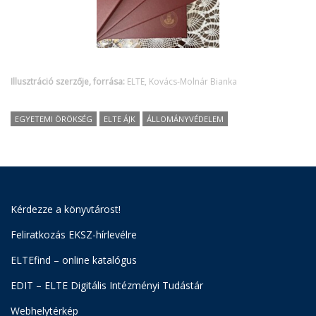
Illusztráció szerzője, forrása:
ELTE, Kovács-Molnár Bianka
EGYETEMI ÖRÖKSÉG
ELTE ÁJK
ÁLLOMÁNYVÉDELEM
Kérdezze a könyvtárost!
Feliratkozás EKSZ-hírlevélre
ELTEfind – online katalógus
EDIT – ELTE Digitális Intézményi Tudástár
Webhelytérkép