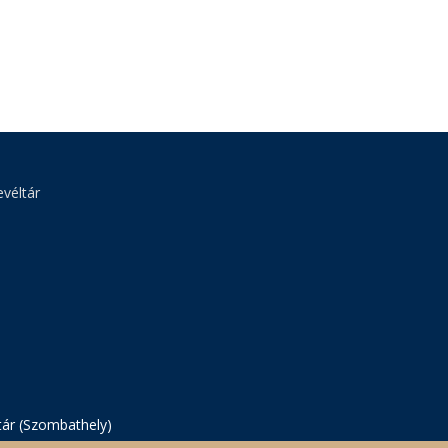
véltár
tár (Szombathely)