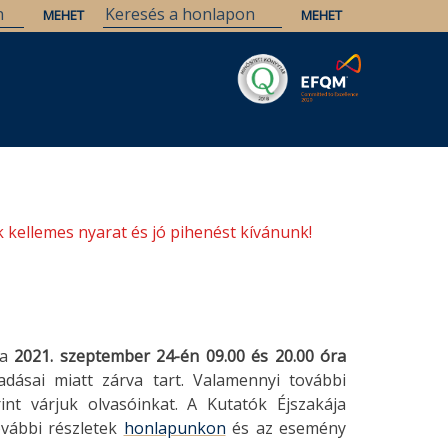
Savaria
Örökség
ELTE Könyvtárak
 kellemes nyarat és jó pihenést kívánunk!
ja
2021. szeptember 24-én 09.00 és 20.00 óra
dásai miatt zárva tart. Valamennyi további
int várjuk olvasóinkat. A Kutatók Éjszakája
vábbi részletek
honlapunkon
és az esemény