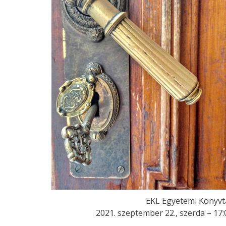
EKL Egyetemi Könyvt
2021. szeptember 22., szerda – 17: