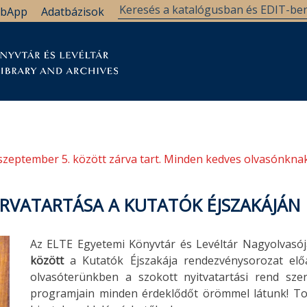
bApp
Adatbázisok
tár
Kutatástámogatás
Levéltár
Támogatás
szeptember 5. között zárva tart. Minden kedves olvasónknak
RVATARTÁSA A KUTATÓK ÉJSZAKÁJÁN
Az ELTE Egyetemi Könyvtár és Levéltár Nagyolvasó
között
a Kutatók Éjszakája rendezvénysorozat előa
olvasóterünkben a szokott nyitvatartási rend szer
programjain minden érdeklődőt örömmel látunk! To