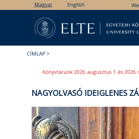
Ugrás
Magyar
English
We
a
tartalomra
Könyv
CÍMLAP
MORZSA
Könyvtárunk 2026. augusztus 1. és 2026. 
NAGYOLVASÓ IDEIGLENES ZÁ