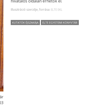
hivatalos oldalán érhetők el.
Illusztráció szerzője, forrása:
ELTE EKL
KUTATÓK ÉJSZAKÁJA
ELTE EGYETEMI KÖNYVTÁR
ár
03