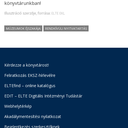
könyvtárunkban!
Illusztráció szerzője, forrása:
ELTE EKL
MÚZEUMOK ÉJSZAKÁJA
RENDKÍVÜLI NYITVATARTÁS
Kérdezze a könyvtárost!
Feliratkozás EKSZ-hírlevélre
ELTEfind – online katalógus
EDIT – ELTE Digitális Intézményi Tudástár
Webhelytérkép
Akadálymentesítési nyilatkozat
Bejelentkezés szerkesztőknek