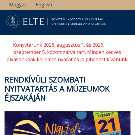
Ugrás
Magyar
English
a
tartalomra
Könyvtárunk 2026. augusztus 1. és 2026.
szeptember 5. között zárva tart. Minden kedves
olvasónknak kellemes nyarat és jó pihenést kívánunk!
RENDKÍVÜLI SZOMBATI
NYITVATARTÁS A MÚZEUMOK
ÉJSZAKÁJÁN