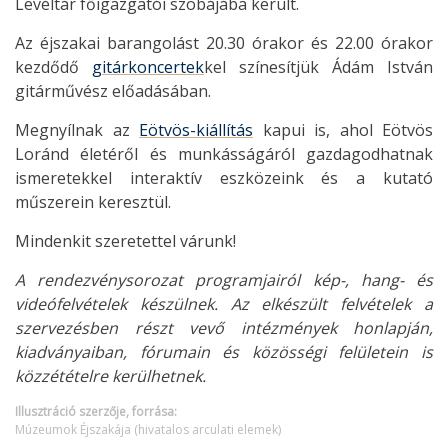
Levéltár főigazgatói szobájába került.
Az éjszakai barangolást 20.30 órakor és 22.00 órakor
kezdődő
gitárkoncertek
kel színesítjük Ádám István
gitárművész előadásában.
Megnyílnak az
Eötvös-kiállítás
kapui is, ahol Eötvös
Loránd életéről és munkásságáról gazdagodhatnak
ismeretekkel interaktív eszközeink és a kutató
műszerein keresztül.
Mindenkit szeretettel várunk!
A rendezvénysorozat programjairól kép-, hang- és
videófelvételek készülnek. Az elkészült felvételek a
szervezésben részt vevő intézmények honlapján,
kiadványaiban, fórumain és közösségi felületein is
közzétételre kerülhetnek.
Illusztráció szerzője, forrása:
Múzeumok Éjszakája (hivatalos arculati elemek)