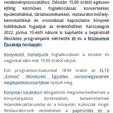
rendezvénysorozatához. Délután 15.00 órától egészen
éjfélig kézműves foglalkozással, koncertekkel,
épületsétákkal, tárlatvezetésekkel, restaurátorműhely-
bemutatókkal és orvoslással kapcsolatos könyvek
kiállításával fogadjuk az érdeklődőket. Karszalagok
2022. június 10-étől nálunk is kaphatók a bejáratnál!
Részletes programjaink elérhetők
itt
és a
Múzeumok
Éjszakája honlapján
.
Könyvkötő műhelyünk
foglalkozásain a kicsiket és
nagyokat idén már 15.00 órától várjuk.
Esti programsorozatunkat 18.00 órától az
ELTE
„Eötvös” Művészeti Együttes vonósnégyesének
meglepetéskoncertjével
nyitjuk meg.
Könyvtári túráinkon
látogatóink megismerkedhetnek a
könyvtárpalota történetével, betekinthetnek
műemlékraktárunkba és a könyvtári kulisszák mögé.
Restaurátorunk vezetésével a
papíröntés és a