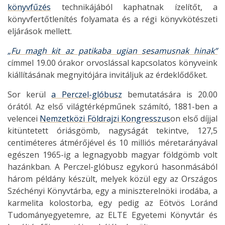
könyvfűzés
technikájából kaphatnak ízelítőt, a
könyvfertőtlenítés folyamata és a régi könyvkötészeti
eljárások mellett.
„Fu magh kit az patikaba ugian sesamusnak hinak”
címmel 19.00 órakor orvoslással kapcsolatos könyveink
kiállításának megnyitójára invitáljuk az érdeklődőket.
Sor kerül
a Perczel-glóbusz
bemutatására is 20.00
órától. Az első világtérképműnek számító, 1881-ben a
velencei
Nemzetközi Földrajzi Kongresszus
on első díjjal
kitüntetett óriásgömb, nagyságát tekintve, 127,5
centiméteres átmérőjével és 10 milliós méretarányával
egészen 1965-ig a legnagyobb magyar földgömb volt
hazánkban. A Perczel-glóbusz egykorú hasonmásából
három példány készült, melyek közül egy az Országos
Széchényi Könyvtárba, egy a miniszterelnöki irodába, a
karmelita kolostorba, egy pedig az Eötvös Loránd
Tudományegyetemre, az ELTE Egyetemi Könyvtár és