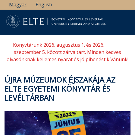
Ugrás
Magyar
English
a
tartalomra
Könyvtárunk 2026. augusztus 1. és 2026.
szeptember 5. között zárva tart. Minden kedves
olvasónknak kellemes nyarat és jó pihenést kívánunk!
ÚJRA MÚZEUMOK ÉJSZAKÁJA AZ
ELTE EGYETEMI KÖNYVTÁR ÉS
LEVÉLTÁRBAN