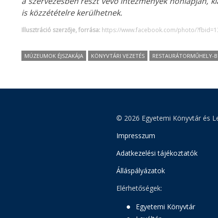
a szervezésben részt vevő intézmények honlapján, ki
is közzétételre kerülhetnek.
Illusztráció szerzője, forrása:
https://www.facebook.com/photo/?fbid
MÚZEUMOK ÉJSZAKÁJA
KÖNYVTÁRI VEZETÉS
RESTAURÁTORMŰHELY-
© 2026 Egyetemi Könyvtár és Le
Impresszum
Adatkezelési tájékoztatók
Álláspályázatok
Elérhetőségek:
Egyetemi Könyvtár