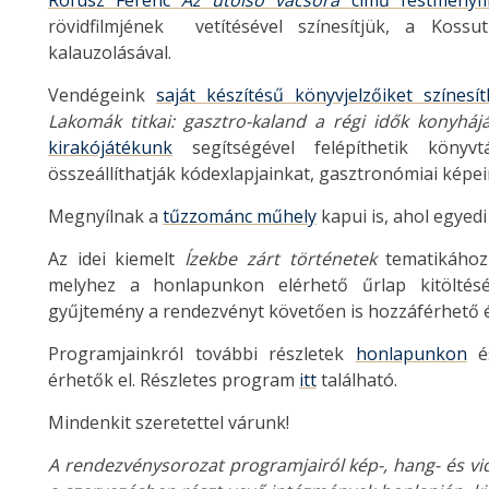
Rofusz Ferenc
Az utolsó vacsora
című festményfi
rövidfilmjének
vetítésével színesítjük, a Koss
kalauzolásával.
Vendégeink
saját készítésű könyvjelzőiket színesít
Lakomák titkai: gasztro-kaland a régi idők konyháj
kirakójátékunk
segítségével felépíthetik könyv
összeállíthatják kódexlapjainkat, gasztronómiai képeink
Megnyílnak a
tűzzománc műhely
kapui is, ahol egyed
Az idei kiemelt
Ízekbe zárt történetek
tematikához 
melyhez a honlapunkon elérhető űrlap kitöltés
gyűjtemény a rendezvényt követően is hozzáférhető 
Programjainkról további részletek
honlapunkon
é
érhetők el. Részletes program
itt
található.
Mindenkit szeretettel várunk!
A rendezvénysorozat programjairól kép-, hang- és vide