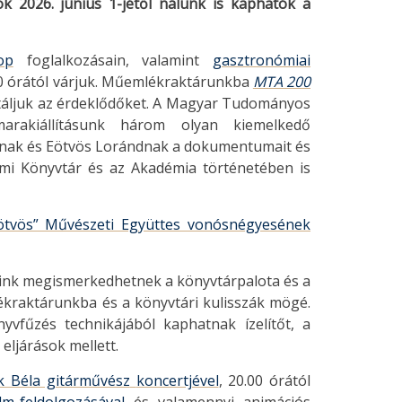
k 2026. június 1-jétől nálunk is kaphatók a
op
foglalkozásain, valamint
gasztronómiai
00 órától várjuk. Műemlékraktárunkba
MTA 200
vitáljuk az érdeklődőket. A Magyar Tudományos
arakiállításunk három olyan kiemelkedő
rnak és Eötvös Lorándnak a dokumentumait és
emi Könyvtár és az Akadémia történetében is
ötvös” Művészeti Együttes vonósnégyesének
ink megismerkedhetnek a könyvtárpalota és a
ékraktárunkba és a könyvtári kulisszák mögé.
vfűzés technikájából kaphatnak ízelítőt, a
eljárások mellett.
k Béla gitárművész
koncertjével
, 20.00 órától