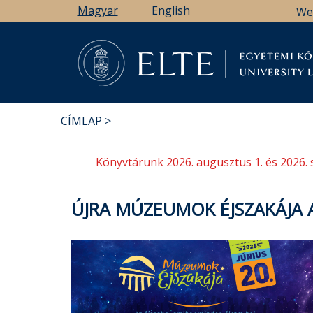
Ugrás
Magyar
English
We
a
tartalomra
Könyv
CÍMLAP
MORZSA
Könyvtárunk 2026. augusztus 1. és 2026. 
ÚJRA MÚZEUMOK ÉJSZAKÁJA 