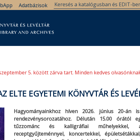
bApp
Adatbázisok
tár
Kutatástámogatás
Levéltár
Támogatás
szeptember 5. között zárva tart. Minden kedves olvasónknak
AZ ELTE EGYETEMI KÖNYVTÁR ÉS LEV
Hagyományainkhoz híven 2026. június 20-án i
rendezvénysorozatához. Délután 15.00 órától eg
tűzzománc és kalligráfiai műhelyekkel, animá
receptgyűjteménnyel, koncertekkel, épületsétákkal