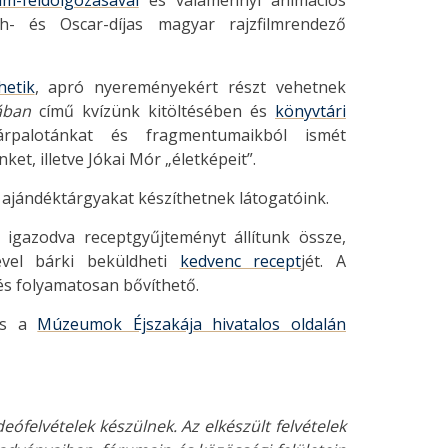
lm-feldolgozásával
és valamennyi animációs
uth- és Oscar-díjas magyar rajzfilmrendező
hetik
, apró nyereményekért részt vehetnek
ában
című kvízünk kitöltésében és
könyvtári
tárpalotánkat és fragmentumaikból ismét
et, illetve Jókai Mór „életképeit”.
i ajándéktárgyakat készíthetnek látogatóink.
igazodva receptgyűjteményt állítunk össze,
ével bárki beküldheti
kedvenc recept
jét. A
és folyamatosan bővíthető.
s a
Múzeumok Éjszakája hivatalos oldalán
ófelvételek készülnek. Az elkészült felvételek