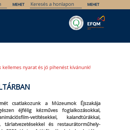
Savaria
Örökség
ELTE Könyvtárak
 kellemes nyarat és jó pihenést kívánunk!
ÉLTÁRBAN
smét csatlakozunk a Múzeumok Éjszakája
észen éjfélig kézműves foglalkozásokkal,
ciósfilm-vetítésekkel, kalandtúrákkal,
, tárlatvezetésekkel és restaurátorműhely-