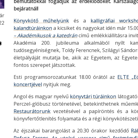
bemutatókkal fogadjuk az érdeklődőket. Karszalago
bejáratnál!
ár
Könyvkötő műhelyünk
és a
kalligráfiai worksh
:22
kalandtúráinkon
a kicsiket és nagyokat idén már 15.
– Akadémikusok a katedrán
című emlékkiállításra in
Akadémia 200. jubileuma alkalmából nyílt kam
tudósegyéniségnek, Toldy Ferencnek, Szilágyi Sándo
életpályáját mutatja be, akik az Egyetem, az Egyet
fontos szerepet játszottak.
Esti programsorozatunkat 18.00 órától az
ELTE „E
koncertjével
nyitjuk meg.
Angol és magyar nyelvű
könyvtári túráinkon
látogató
Perczel-glóbusz történetével, betekinthetnek műeml
Restaurátorunk
vezetésével a papíröntés és a köny
könyvfertőtlenítés folyamata és a régi könyvkötészeti 
Az éjszakai barangolást a 20.30 órakor kezdődő
Rá