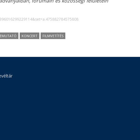
adványaiban, fórumain és közösségi felületein
=1396016299229114&set=a.475882784575808
BEMUTATÓ
KONCERT
FILMVETÍTÉS
véltár