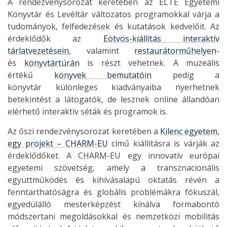
A rendezvénysorozat keretében az ELTE Egyetemi
Könyvtár és Levéltár változatos programokkal várja a
tudományok, felfedezések és kutatások kedvelőit. Az
érdeklődők az
Eötvös-kiállítás interaktív
tárlatvezetésein
, valamint
restaurátorműhel
yen
-
és
könyvtártúrán
is részt vehetnek. A muzeális
értékű
könyvek bemutatóin
pedig a
könyvtár különleges kiadványaiba nyerhetnek
betekintést a látogatók, de lesznek online állandóan
elérhető interaktív séták és programok is.
Az őszi rendezvénysorozat keretében a
Kilenc egyetem,
egy projekt – CHARM-EU
című kiállításra is várják az
érdeklődőket. A CHARM-EU egy innovatív európai
egyetemi szövetség, amely a transznacionális
együttműködés és kihívásalapú oktatás révén a
fenntarthatóságra és globális problémákra fókuszál,
egyedülálló mesterképzést kínálva formabontó
módszertani megoldásokkal és nemzetközi mobilitás