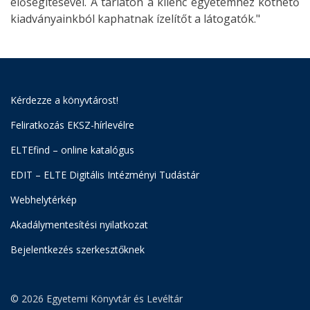
elősegítésével. A tárlaton a kilenc egyetemhez köthető
kiadványainkból kaphatnak ízelítőt a látogatók."
Kérdezze a könyvtárost!
Feliratkozás EKSZ-hírlevélre
ELTEfind – online katalógus
EDIT – ELTE Digitális Intézményi Tudástár
Webhelytérkép
Akadálymentesítési nyilatkozat
Bejelentkezés szerkesztőknek
© 2026 Egyetemi Könyvtár és Levéltár