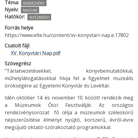
Téma
RENDEZVÉNY
Nyelv
MAGYAR
Hatókör
INTÉZMÉNYI
Forrás helye
https://www.elte.hu/content/xv-konyvtari-nap.e.17802
Csatolt fájl
XV. Könyvtári Nap.pdf
Szövegrész
"Tárlatvezetésekkel, könyvbemutatókkal,
műhelylátogatásokkal hívja fel a figyelmet muzeális
örökségére az Egyetemi Könyvtár és Levéltár.
Idén október 14. és november 10. között rendezik meg
a Múzeumok Őszi Fesztiválját. Az országos
rendezvénysorozat fő célja a múzeumok széleskörű
népszerűsítése élményt nyújtó, korszerű, évről-évre
megújuló oktató-szórakoztató programokkal.