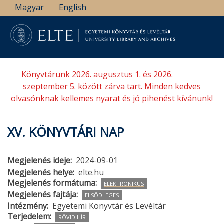
Ugrás
Magyar
English
a
tartalomra
Könyvtárunk 2026. augusztus 1. és 2026.
szeptember 5. között zárva tart. Minden kedves
olvasónknak kellemes nyarat és jó pihenést kívánunk!
XV. KÖNYVTÁRI NAP
Megjelenés ideje
2024-09-01
Megjelenés helye
elte.hu
Megjelenés formátuma
ELEKTRONIKUS
Megjelenés fajtája
ELSŐDLEGES
Intézmény
Egyetemi Könyvtár és Levéltár
Terjedelem
RÖVID HÍR