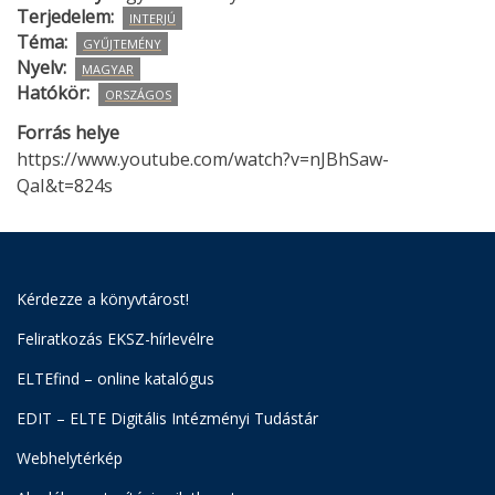
Terjedelem
INTERJÚ
Téma
GYŰJTEMÉNY
Nyelv
MAGYAR
Hatókör
ORSZÁGOS
Forrás helye
https://www.youtube.com/watch?v=nJBhSaw-
QaI&t=824s
Kérdezze a könyvtárost!
Feliratkozás EKSZ-hírlevélre
ELTEfind – online katalógus
EDIT – ELTE Digitális Intézményi Tudástár
Webhelytérkép