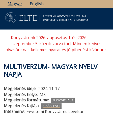
Ugrás
Magyar
English
a
tartalomra
Könyvtárunk 2026. augusztus 1. és 2026.
szeptember 5. között zárva tart. Minden kedves
olvasónknak kellemes nyarat és jó pihenést kívánunk!
MULTIVERZUM- MAGYAR NYELV
NAPJA
Megjelenés ideje
2024-11-17
Megjelenés helye
M5
Megjelenés formátuma
AUDIOVIZUÁLIS
Megjelenés fajtája
ELSŐDLEGES
Intézmény
Egyetemi Könyvtár és Levéltár