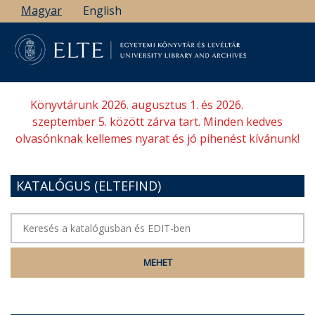
Ugrás
Magyar
English
a
tartalomra
Könyvtárunk 2026. augusztus 1. és 2026.
szeptember 5. között zárva tart. Minden kedves
olvasónknak kellemes nyarat és jó pihenést kívánunk!
KATALÓGUS (ELTEFIND)