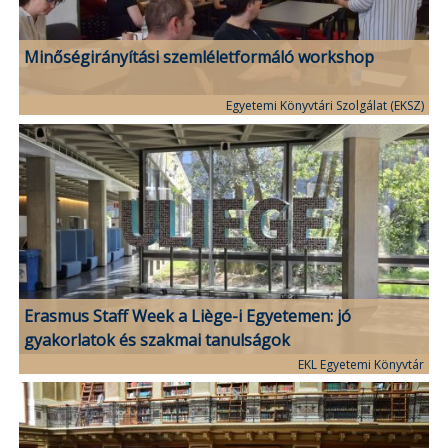
Minőségirányítási szemléletformáló workshop
Egyetemi Könyvtári Szolgálat (EKSZ)
Erasmus Staff Week a Liège-i Egyetemen: jó
gyakorlatok és szakmai tanulságok
EKL Egyetemi Könyvtár