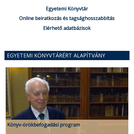
Egyetemi Könyvtár
Online beiratkozás és tagsághosszabbítás
Elérhető adatbázisok
EGYETEMI KÖNYVTÁRÉRT ALAPÍTVÁNY
Könyv-örökbefogadási program