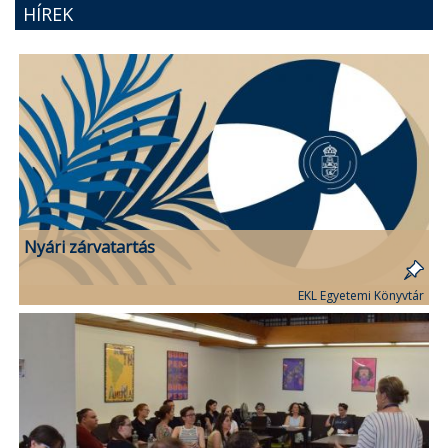
HÍREK
Nyári zárvatartás
EKL Egyetemi Könyvtár