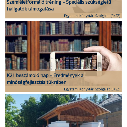
Szemléletformáló tréning – Speciális szükségletű
hallgatók támogatása
Egyetemi Könyvtári Szolgálat (EKSZ)
K21 beszámoló nap – Eredmények a
minőségfejlesztés tükrében
Egyetemi Könyvtári Szolgálat (EKSZ)