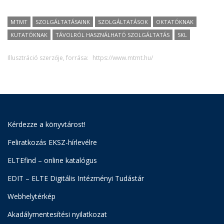
MTMT
SZOLGÁLTATÁSAINK
SZOLGÁLTATÁSOK
OKTATÓKNAK
KUTATÓKNAK
TÁVOLRÓL HASZNÁLHATÓ SZOLGÁLTATÁS
SKL
Illusztráció szerzője, forrása:
https://www.mtmt.hu/
Kérdezze a könyvtárost!
Feliratkozás EKSZ-hírlevélre
ELTEfind – online katalógus
EDIT – ELTE Digitális Intézményi Tudástár
Webhelytérkép
Akadálymentesítési nyilatkozat