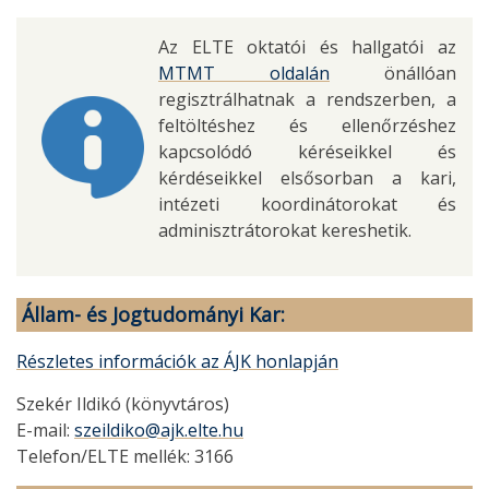
Az ELTE oktatói és hallgatói az
MTMT oldalán
önállóan
regisztrálhatnak a rendszerben, a
feltöltéshez és ellenőrzéshez
kapcsolódó kéréseikkel és
kérdéseikkel elsősorban a kari,
intézeti koordinátorokat és
adminisztrátorokat kereshetik.
Állam- és Jogtudományi Kar:
Részletes információk az ÁJK honlapján
Szekér Ildikó (könyvtáros)
E-mail:
szeildiko@ajk.elte.hu
Telefon/ELTE mellék: 3166