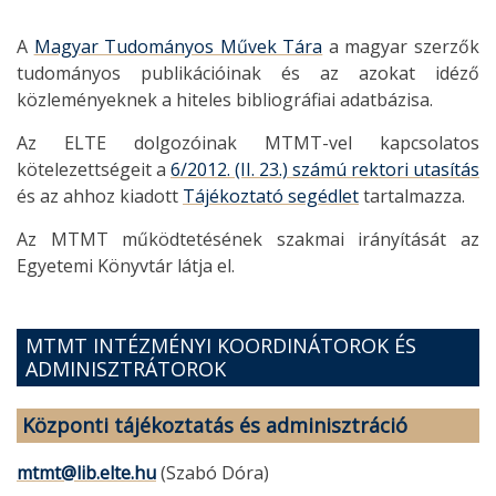
A
Magyar Tudományos Művek Tára
a magyar szerzők
tudományos publikációinak és az azokat idéző
közleményeknek a hiteles bibliográfiai adatbázisa.
Az ELTE dolgozóinak MTMT-vel kapcsolatos
kötelezettségeit a
6/2012. (II. 23.) számú rektori utasítás
és az ahhoz kiadott
Tájékoztató segédlet
tartalmazza.
Az MTMT működtetésének szakmai irányítását az
Egyetemi Könyvtár látja el.
MTMT INTÉZMÉNYI KOORDINÁTOROK ÉS
ADMINISZTRÁTOROK
Központi tájékoztatás és adminisztráció
mtmt@lib.elte.hu
(Szabó Dóra)