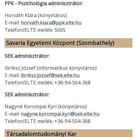
PPK - Pszichológia adminisztrátor:
Horváth Klára (könyvtáros)
E-mail:
horvath.klara@ppk.elte.hu
Telefon/ELTE mellék: 5665
Savaria Egyetemi Központ (Szombathely)
SEK adminisztrátor:
Ibriksz József (informatikus könyvtáros)
E-mail:
ibriksz.jozsef@sek.elte.hu
Telefon/ELTE mellék: +36-94-504-368
SEK adminisztrátor:
Nagyné Korompai Kyri (könyvtáros)
E-mail:
nagyne.korompai.kyri@sek.elte.hu
Telefon/ELTE mellék: +36-94-504-368
Társadalomtudományi Kar