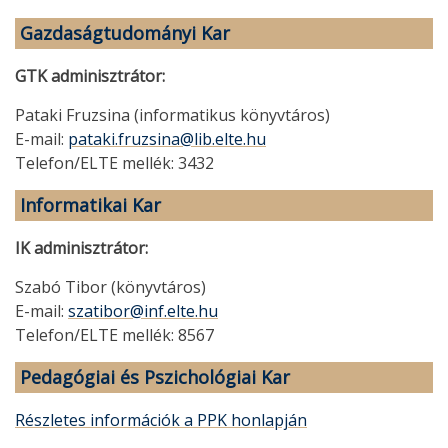
Gazdaságtudományi Kar
GTK adminisztrátor:
Pataki Fruzsina (informatikus könyvtáros)
E-mail:
pataki.fruzsina@lib.elte.hu
Telefon/ELTE mellék: 3432
Informatikai Kar
IK adminisztrátor:
Szabó Tibor (könyvtáros)
E-mail:
szatibor@inf.elte.hu
Telefon/ELTE mellék: 8567
Pedagógiai és Pszichológiai Kar
Részletes információk a PPK honlapján