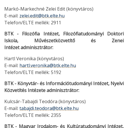
Markó-Markechné Zelei Edit (könyvtáros)
E-mail:
zelei.edit@btk.elte.hu
Telefon/ELTE mellék: 2911
BTK - Filozófia Intézet, Filozófiatudományi Doktori
Iskola, Művészetközvetítő és Zenei
Intézet
adminisztrátor:
Hartl Veronika (könyvtáros)
E-mail:
hartl.veronika@btk.elte.hu
Telefon/ELTE mellék: 5192
BTK - Könyvtár- és Információtudományi Intézet, Nyelvi
Közvetítés Intézete adminisztrátor:
Kulcsár-Tabajdi Teodóra (könyvtáros)
E-mail:
tabajdi.teodora@btk.elte.hu
Telefon/ELTE mellék: 2355
BTK - Magyar Irodalom- és Kultúratudományi Intézet,