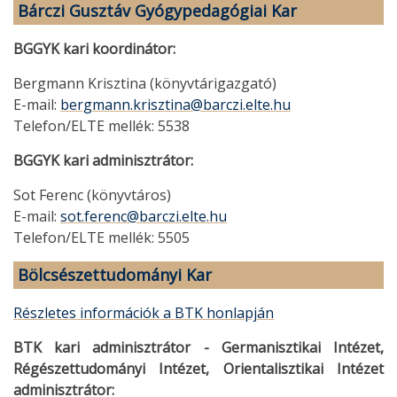
Bárczi Gusztáv Gyógypedagógiai Kar
BGGYK kari koordinátor:
Bergmann Krisztina (könyvtárigazgató)
E-mail:
bergmann.krisztina@barczi.elte.hu
Telefon/ELTE mellék: 5538
BGGYK kari adminisztrátor:
Sot Ferenc (könyvtáros)
E-mail:
sot.ferenc@barczi.elte.hu
Telefon/ELTE mellék: 5505
Bölcsészettudományi Kar
Részletes információk a BTK honlapján
BTK kari adminisztrátor - Germanisztikai Intézet,
Régészettudományi Intézet, Orientalisztikai Intézet
adminisztrátor: