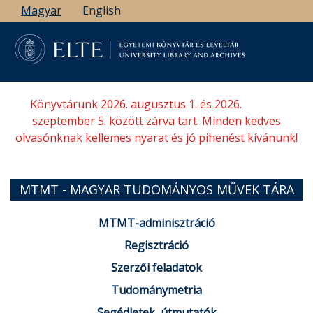
Ugrás
Magyar
English
a
tartalomra
Könyvtárunk 2026. augusztus 1. és 2026.
szeptember 5. között zárva tart. Minden kedves
olvasónknak kellemes nyarat és jó pihenést kívánunk!
MTMT - MAGYAR TUDOMÁNYOS MŰVEK TÁRA
MTMT-adminisztráció
Regisztráció
Szerzői feladatok
Tudománymetria
Segédletek, útmutatók