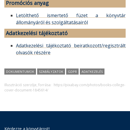
Promóciós anyag
Letölthető ismertető füzet a könyvtár
állományáról és szolgáltatásairól
Adatkezelési tájékoztató
Adatkezelési tájékoztató beiratkozott/regisztrált
olvasók részére
DOKUMENTUMOK
SZABÁLYZATOK
GDPR
ADATKEZELÉS
Illusztráció szerzője, forrása:
https://pixabay.com/photos/books-college-
cover-document-1845614/
Kérdezze a könyvtárost!