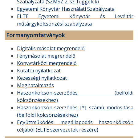
Szabályzata (SZMSZ 2. sz. függelék)
Egyetemi Könyvtár Használati Szabályzata
ELTE Egyetemi Könyvtár és Levéltár
műtárgykölcsönzési szabályzata
Formanyomtatványok
Digitális másolat megrendelő
Fénymásolat megrendelő
Könyvtárközi megrendelő​​​​
Kutatói nyilatkozat
Kezességi nyilatkozat
Meghatalmazás
Haszonkölcsön-szerződés (belföldi
kölcsönzésekhez)
Haszonkölcsön-szerződés [*] számú módosítása
(belföldi kölcsönzésekhez)
Együttműködési megállapodás haszonkölcsön
céljából (ELTE szervezetek részére)