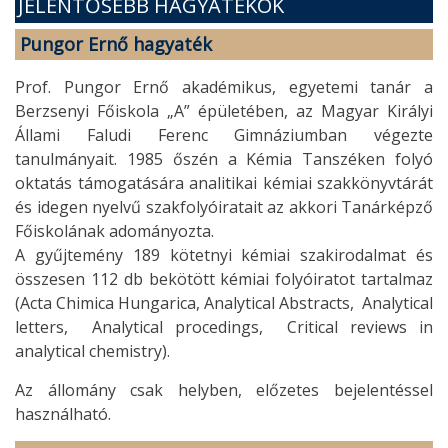
JELENTŐSEBB HAGYATÉKOK
Pungor Ernő hagyaték
Prof. Pungor Ernő akadémikus, egyetemi tanár a
Berzsenyi Főiskola „A” épületében, az Magyar Királyi
Állami Faludi Ferenc Gimnáziumban végezte
tanulmányait. 1985 őszén a Kémia Tanszéken folyó
oktatás támogatására analitikai kémiai szakkönyvtárát
és idegen nyelvű szakfolyóiratait az akkori Tanárképző
Főiskolának adományozta.
A gyűjtemény 189 kötetnyi kémiai szakirodalmat és
összesen 112 db bekötött kémiai folyóiratot tartalmaz
(Acta Chimica Hungarica, Analytical Abstracts, Analytical
letters, Analytical procedings, Critical reviews in
analytical chemistry).
Az állomány csak helyben, előzetes bejelentéssel
használható.