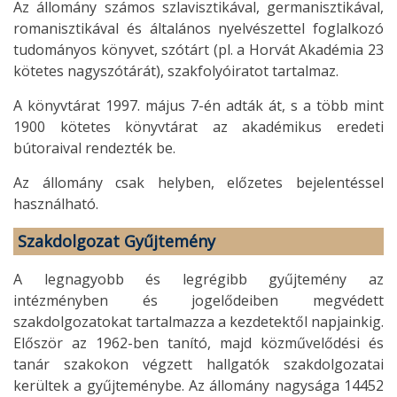
Az állomány számos szlavisztikával, germanisztikával,
romanisztikával és általános nyelvészettel foglalkozó
tudományos könyvet, szótárt (pl. a Horvát Akadémia 23
kötetes nagyszótárát), szakfolyóiratot tartalmaz.
A könyvtárat 1997. május 7-én adták át, s a több mint
1900 kötetes könyvtárat az akadémikus eredeti
bútoraival rendezték be.
Az állomány csak helyben, előzetes bejelentéssel
használható.
Szakdolgozat Gyűjtemény
A legnagyobb és legrégibb gyűjtemény az
intézményben és jogelődeiben megvédett
szakdolgozatokat tartalmazza a kezdetektől napjainkig.
Először az 1962-ben tanító, majd közművelődési és
tanár szakokon végzett hallgatók szakdolgozatai
kerültek a gyűjteménybe. Az állomány nagysága 14452