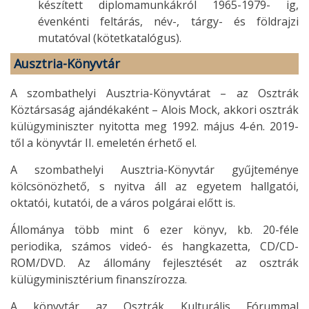
készített diplomamunkákról 1965-1979- ig,
évenkénti feltárás, név-, tárgy- és földrajzi
mutatóval (kötetkatalógus).
Ausztria-Könyvtár
A szombathelyi Ausztria-Könyvtárat – az Osztrák
Köztársaság ajándékaként – Alois Mock, akkori osztrák
külügyminiszter nyitotta meg 1992. május 4-én. 2019-
től a könyvtár II. emeletén érhető el.
A szombathelyi Ausztria-Könyvtár gyűjteménye
kölcsönözhető, s nyitva áll az egyetem hallgatói,
oktatói, kutatói, de a város polgárai előtt is.
Állománya több mint 6 ezer könyv, kb. 20-féle
periodika, számos videó- és hangkazetta, CD/CD-
ROM/DVD. Az állomány fejlesztését az osztrák
külügyminisztérium finanszírozza.
A könyvtár az Osztrák Kulturális Fórummal