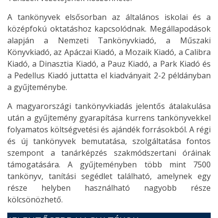
A tankönyvek elsősorban az általános iskolai és a
középfokú oktatáshoz kapcsolódnak. Megállapodások
alapján a Nemzeti Tankönyvkiadó, a Műszaki
Könyvkiadó, az Apáczai Kiadó, a Mozaik Kiadó, a Calibra
Kiadó, a Dinasztia Kiadó, a Pauz Kiadó, a Park Kiadó és
a Pedellus Kiadó juttatta el kiadványait 2-2 példányban
a gyűjteménybe.
A magyarországi tankönyvkiadás jelentős átalakulása
után a gyűjtemény gyarapítása kurrens tankönyvekkel
folyamatos költségvetési és ajándék forrásokból. A régi
és új tankönyvek bemutatása, szolgáltatása fontos
szempont a tanárképzés szakmódszertani óráinak
támogatására. A gyűjteményben több mint 7500
tankönyv, tanítási segédlet található, amelynek egy
része helyben használható nagyobb része
kölcsönözhető.