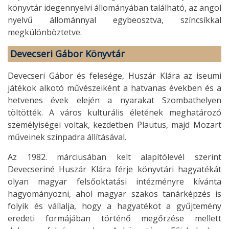
könyvtár idegennyelvi állományában található, az angol
nyelvű állománnyal egybeosztva, színcsíkkal
megkülönböztetve.
Devecseri Gábor Könyvtár
Devecseri Gábor és felesége, Huszár Klára az iseumi
játékok alkotó művészeiként a hatvanas években és a
hetvenes évek elején a nyarakat Szombathelyen
töltötték. A város kulturális életének meghatározó
személyiségei voltak, kezdetben Plautus, majd Mozart
műveinek színpadra állításával.
Az 1982. márciusában kelt alapítólevél szerint
Devecseriné Huszár Klára férje könyvtári hagyatékát
olyan magyar felsőoktatási intézményre kívánta
hagyományozni, ahol magyar szakos tanárképzés is
folyik és vállalja, hogy a hagyatékot a gyűjtemény
eredeti formájában történő megőrzése mellett