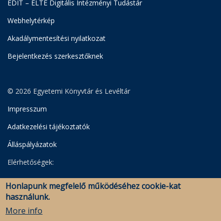
EDIT – ELTE Digitális Intézményi Tudástár
Webhelytérkép
Akadálymentesítési nyilatkozat
Bejelentkezés szerkesztőknek
© 2026 Egyetemi Könyvtár és Levéltár
Impresszum
Adatkezelési tájékoztatók
Álláspályázatok
Elérhetőségek:
Egyetemi Könyvtár
Honlapunk megfelelő működéséhez cookie-kat
Levéltár
használunk.
Savaria Könyvtár és Levéltár (Szombathely)
More info