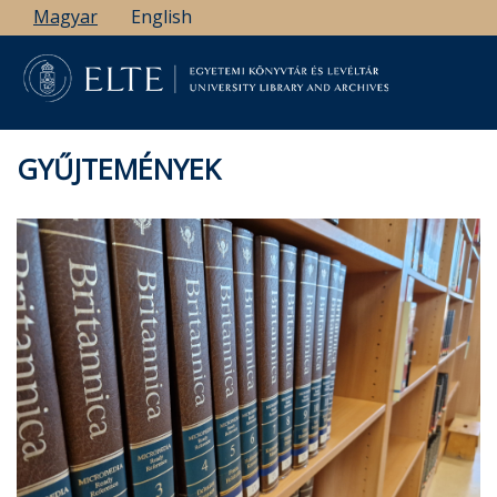
Ugrás
Magyar
English
a
tartalomra
GYŰJTEMÉNYEK