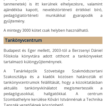
tanmenetek) is itt kerülnek elhelyezésre,. valamint
ajándékba kapott, neveléstörténeti értékkel bíró,
pedagógiatörténeti munkákkal gyarapodik a
gyűjtemény.
A mintegy 3000 kötet csak helyben használható.
Tankönyvcentrum
Budapest és Eger mellett, 2003-tól a Berzsenyi Dániel
Főiskola könyvtára adott otthont a tankönyveket
tartalmazó különgyűjteménynek.
A Tanárképzők Szövetsége Szakmódszertani
Szakosztálya és a kiadók közösen határozták el
tankönyvcentrumok felállítását, hogy a közoktatásban
aktuális tankönyvkínálatot megismertessék a
pedagógusokkal, hallgatókkal. A centrum
Szombathelyre kerülése Kővári Istvánnénak a Technika
Tanszék vezetőjének köszönhető.