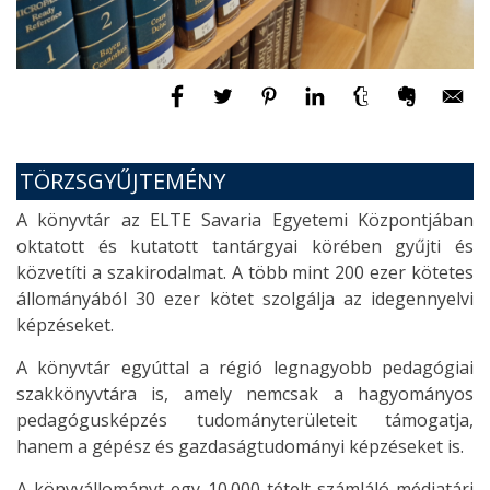
TÖRZSGYŰJTEMÉNY
A könyvtár az ELTE Savaria Egyetemi Központjában
oktatott és kutatott tantárgyai körében gyűjti és
közvetíti a szakirodalmat. A több mint 200 ezer kötetes
állományából 30 ezer kötet szolgálja az idegennyelvi
képzéseket.
A könyvtár egyúttal a régió legnagyobb pedagógiai
szakkönyvtára is, amely nemcsak a hagyományos
pedagógusképzés tudományterületeit támogatja,
hanem a gépész és gazdaságtudományi képzéseket is.
A könyvállományt egy 10.000 tételt számláló médiatári