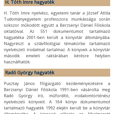
H. Tóth Imre hagyaték
H. Tóth Imre nyelvész, egyetemi tanár a József Attila
Tudományegyetem professzora munkássága során
sokszor működött együtt a Berzsenyi Dániel Főiskola
oktatóival. Az 551 dokumentumot tartalmazó
hagyatéka 2001-ben került a könyvtár állományába.
Nagyrészt a szlávfilológiai témakörbe tartalmazó
nyelvészeti irodalmat tartalmaz. A könyvek a könyvtár
második emeleti raktárában kérésre helyben
használhatók.
Radó György hagyaték
Pusztay János főigazgató kezdeményezésére a
Berzsenyi Dániel Főiskola 1991-ben vásárolta meg
Radó György író, műfordító, irodalomtörténész
nyelvészeti könyveit. A 164 könyv dokumentumot
tartalmazó hagyaték 1992 elején került be a könyvtár
állományába. A könyvek először az Alkalmazott