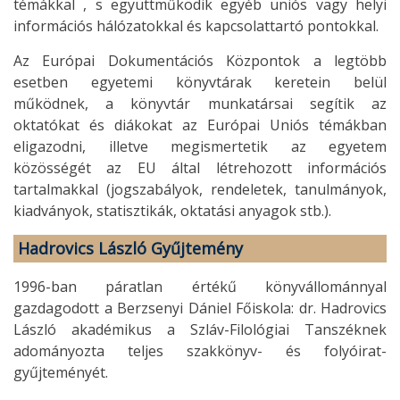
témákkal , s együttműködik egyéb uniós vagy helyi
információs hálózatokkal és kapcsolattartó pontokkal.
Az Európai Dokumentációs Központok a legtöbb
esetben egyetemi könyvtárak keretein belül
működnek, a könyvtár munkatársai segítik az
oktatókat és diákokat az Európai Uniós témákban
eligazodni, illetve megismertetik az egyetem
közösségét az EU által létrehozott információs
tartalmakkal (jogszabályok, rendeletek, tanulmányok,
kiadványok, statisztikák, oktatási anyagok stb.).
Hadrovics László Gyűjtemény
1996-ban páratlan értékű könyvállománnyal
gazdagodott a Berzsenyi Dániel Főiskola: dr. Hadrovics
László akadémikus a Szláv-Filológiai Tanszéknek
adományozta teljes szakkönyv- és folyóirat-
gyűjteményét.