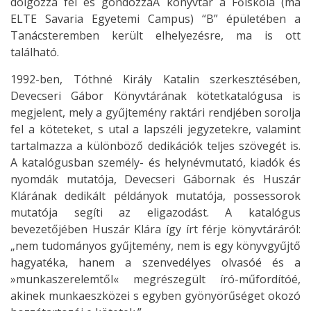
dolgozza fel és gondozzaA könyvtár a Főiskola (ma
ELTE Savaria Egyetemi Campus) “B” épületében a
Tanácsteremben került elhelyezésre, ma is ott
található.
1992-ben, Tóthné Király Katalin szerkesztésében,
Devecseri Gábor Könyvtárának kötetkatalógusa is
megjelent, mely a gyűjtemény raktári rendjében sorolja
fel a köteteket, s utal a lapszéli jegyzetekre, valamint
tartalmazza a különböző dedikációk teljes szövegét is.
A katalógusban személy- és helynévmutató, kiadók és
nyomdák mutatója, Devecseri Gábornak és Huszár
Klárának dedikált példányok mutatója, possessorok
mutatója segíti az eligazodást. A katalógus
bevezetőjében Huszár Klára így írt férje könyvtáráról:
„nem tudományos gyűjtemény, nem is egy könyvgyűjtő
hagyatéka, hanem a szenvedélyes olvasóé és a
»munkaszerelemtől« megrészegült író-műfordítóé,
akinek munkaeszközei s egyben gyönyörűséget okozó