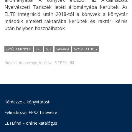
Nyelvészeti Tanszék letéti állományába kerültek. Az
ELTE integráció után 2018-tól a könyvek a könyvtár
második emeleti raktárába kerültek és raktári kérés
után helyben használhatók.
GYŰJTEMÉNYEK
SKL
SEK
SAVARIA
SZOMBATHELY
Illusztráció szerzője, forrása:
ELTE EKL SKL
Kérdezze a könyvtárost!
Feliratkozás EKSZ-hírlevélre
ELTEfind – online katalógus