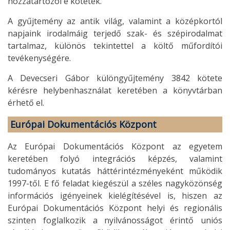
hozzátartozói e kötetek.”
A gyűjtemény az antik világ, valamint a középkortól
napjaink irodalmáig terjedő szak- és szépirodalmat
tartalmaz, különös tekintettel a költő műfordítói
tevékenységére.
A Devecseri Gábor különgyűjtemény 3842 kötete
kérésre helybenhasználat keretében a könyvtárban
érhető el.
Európai Dokumentációs Központ
Az Európai Dokumentációs Központ az egyetem
keretében folyó integrációs képzés, valamint
tudományos kutatás háttérintézményeként működik
1997-től. E fő feladat kiegészül a széles nagyközönség
információs igényeinek kielégítésével is, hiszen az
Európai Dokumentációs Központ helyi és regionális
szinten foglalkozik a nyilvánosságot érintő uniós