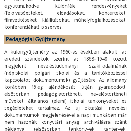
együttműködve különféle rendezvényeket
(felolvasóesteket, előadásokat, koncerteket,
filmvetítéseket, kiállításokat, műhelyfoglalkozásokat,
konferenciákat) is szervez.
Pedagógiai Gyűjtemény
A különgyűjtemény az 1960-as években alakult, az
eredeti szándékok szerint az 1868–1948 között
megjelent neveléstudományi szakirodalmának
(népiskolai, polgári iskolai és a tanítóképzéssel
kapcsolatos dokumentumok) gyűjtésére. Az állomány
korábban főleg ajándékozás útján gyarapodott,
elsősorban pedagógiatörténeti, neveléstörténeti
műveket, általános (elemi) iskolai tankönyveket és
segédleteket tartalmaz. Az új oktatási, nevelési
dokumentumok megjelenésével a napi munkában már
nem használt könyvtári anyag archiválásra szánt
példányai (elsősorban tankönyvek, tantervek,