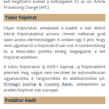
kell megfizetni ezeket a költségeket. Ez az ún. Article
Processing Charge (APC).
Tükör folyóirat
Olyan folyóiratok, amelyeket a kiadók a már létező
hibrid folyóirataikkal azonos címmel indítanak gold
open access elérhetőséggel. A címben egy X jelzi, hogy
nem ugyanarról a folyóiratról van szó. A szerkesztőség
és a lektorálási politika elvileg megegyezik a két
folyóirat esetében.
A tükör folyóiratok új ISSN-t kapnak, új folyóiratként
jelennek meg, vagyis nem kerülnek be automatikusan
ugyanazokba a rangsorokba és adatbázisokba (pl.:
SCImago Journal & Country Rank
), amelyekben az
eredeti folyóirat már szerepel.
Predátor kiadó