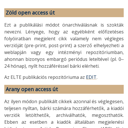
Zöld open access út
Ezt a publikálási módot önarchiválásnak is szokták
nevezni. Lényege, hogy az egyébként előfizetéses
folyóiratban megjelent cikk valamely nem végleges
verzióját (pre-print, post-print) a szerző elhelyezheti a
weblapján vagy egy intézményi repozitóriumban,
ahonnan bizonyos embargó periódus leteltével (pl. 0‒
24 hónap), nyílt hozzáféréssel bárki elérheti.
Az ELTE publikációs repozitóriuma az
EDIT
.
Arany open access út
Az ilyen módon publikált cikkek azonnal és véglegesen,
teljesen nyíltan, bárki számára hozzáférhetők, a kiadói
verziók letölthetők, archiválhatók, megoszthatók.
Ebben az esetben a kiadók általában megjelenési