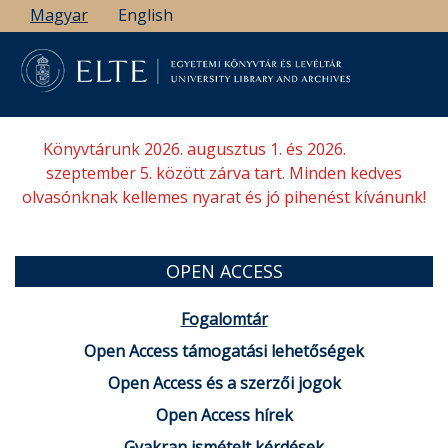
Ugrás
Magyar
English
a
tartalomra
Könyvtárunk 2026. augusztus 1. és 2026.
szeptember 5. között zárva tart. Minden kedves
olvasónknak kellemes nyarat és jó pihenést kívánunk!
OPEN ACCESS
Fogalomtár
Open Access támogatási lehetőségek
Open Access és a szerzői jogok
Open Access hírek
Gyakran ismételt kérdések