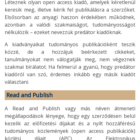
Léteznek olyan open access kiadó, amelyek kéretlenül
keresik meg, illetve kérik fel publikálásra a szerzőket.
Elsősorban az anyagi haszon érdekében működnek,
azonban a valódi szakmaiságot, tudományosságot
nélkülözik – ezeket nevezzük predátor kiadóknak.
A kiadványaikat tudományos publikációként teszik
közzé, de a hozzájuk beérkezett cikkeket,
tanulmányokat nem válogatják meg, nem végeznek
szakmai bírálatot. Ha felmerül a gyanú, hogy predátor
kiadóról van szó, érdemes inkább egy másik kiadót
választani.
Read and Publish
A Read and Publish vagy más néven átmeneti
megállapodások lényege, hogy egy szerződésen belül
kezelik az előfizetési díjakat és a nyílt hozzáférésű
tudományos közlemények (open access publikációk)
közlési díjait (APC). Az Elektronikus