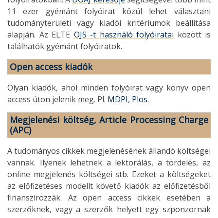
11 ezer gyémánt folyóirat közül lehet választani
tudományterületi vagy kiadói kritériumok beállítása
alapján. Az ELTE
OJS -t használó folyóiratai
között is
találhatók gyémánt folyóiratok.
Open access kiadók
Olyan kiadók, ahol minden folyóirat vagy könyv open
access úton jelenik meg. Pl.
MDPI
,
Plos
.
Megjelenési költség, Article Processing Charge
(APC)
A tudományos cikkek megjelenésének állandó költségei
vannak. Ilyenek lehetnek a lektorálás, a tördelés, az
online megjelenés költségei stb. Ezeket a költségeket
az előfizetéses modellt követő kiadók az előfizetésből
finanszírozzák. Az open access cikkek esetében a
szerzőknek, vagy a szerzők helyett egy szponzornak