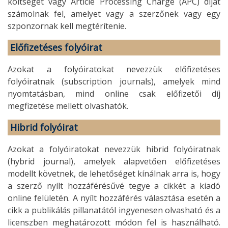
költséget vagy Article Processing Charge (APC) díjat
számolnak fel, amelyet vagy a szerzőnek vagy egy
szponzornak kell megtérítenie.
Előfizetéses folyóirat
Azokat a folyóiratokat nevezzük előfizetéses
folyóiratnak (subscription journals), amelyek mind
nyomtatásban, mind online csak előfizetői díj
megfizetése mellett olvashatók.
Hibrid folyóirat
Azokat a folyóiratokat nevezzük hibrid folyóiratnak
(hybrid journal), amelyek alapvetően előfizetéses
modellt követnek, de lehetőséget kínálnak arra is, hogy
a szerző nyílt hozzáférésűvé tegye a cikkét a kiadó
online felületén. A nyílt hozzáférés választása esetén a
cikk a publikálás pillanatától ingyenesen olvasható és a
licenszben meghatározott módon fel is használható.