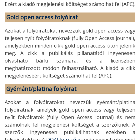
Ezért a kiadó megjelenési költséget számolhat fel (APC).
Gold open access folyóirat
Azokat a folyóiratokat nevezzük gold open access vagy
teljesen nyílt folyóiratoknak (fully Open Access journal),
amelyekben minden cikk gold open access úton jelenik
meg. A cikk a publikálás pillanatától ingyenesen
olvasható bárki számára, és a licenszben
meghatározott módon felhasználható. A kiadó a cikk
megjelenéséért költséget számolhat fel (APC).
Gyémánt/platina folyóirat
Azokat a folyóiratokat nevezzük gyémánt/platina
folyóiratnak, amelyek gold open access vagy teljesen
nyílt folyóiratok (fully Open Access journal) és nem
számolnak fel megjelenési költséget a szerzőknek. A
szerzők ingyenesen publikálhatnak ezekben a
folyóiratokban. A
DOAJ keresője
segítségével több mint