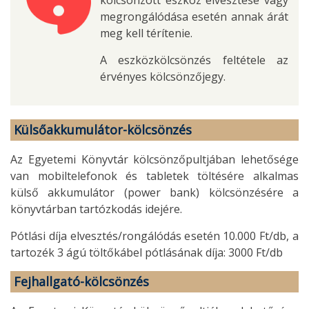
megrongálódása esetén annak árát
meg kell térítenie.
A eszközkölcsönzés feltétele az
érvényes kölcsönzőjegy.
Külsőakkumulátor-kölcsönzés
Az Egyetemi Könyvtár kölcsönzőpultjában lehetősége
van mobiltelefonok és tabletek töltésére alkalmas
külső akkumulátor (power bank) kölcsönzésére a
könyvtárban tartózkodás idejére.
Pótlási díja elvesztés/rongálódás esetén 10.000 Ft/db, a
tartozék 3 ágú töltőkábel pótlásának díja: 3000 Ft/db
Fejhallgató-kölcsönzés