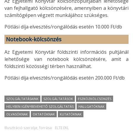
Az Egyetemi Könyvtár kölcsönzőpultjában lehetősége
van fejhallgató kölcsönzésére, amennyiben a könyvtári
számítógépen végzett munkájához szükséges.
Pótlási díja elvesztés/rongálódás esetén 10.000 Ft/db
Notebook-kölcsönzés
Az Egyetemi Könyvtár földszinti információs pultjánál
lehetősége van notebook kölcsönzésére, amit a
földszinti közösségi térben használhat.
Pótlási díja elvesztés/rongálódás esetén 200.000 Ft/db
SZOLGÁLTATÁSAINK
SZOLGÁLTATÁSOK
ESZKÖZKÖLCSÖNZÉS
HELYBEN IGÉNYBEVEHETŐ SZOLGÁLTATÁS
HALLGATÓKNAK
OLVASÓKNAK
OKTATÓKNAK
KUTATÓKNAK
Illusztráció szerzője, forrása:
ELTE EKL