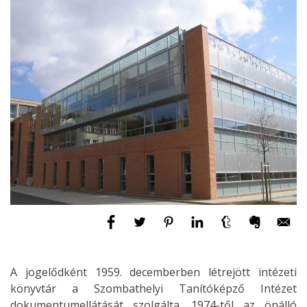
A jogelődként 1959. decemberben létrejött intézeti
könyvtár a Szombathelyi Tanítóképző Intézet
dokumentumellátását szolgálta. 1974-től az önálló