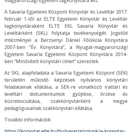
magyarországi Egyetem tagkönyvtára lett.
A Savaria Egyetemi Központ Könyvtár és Levéltár 2017.
február 1-től az ELTE Egyetemi Könyvtár és Levéltár
tagkönyvtáraként ELTE EKL Savaria Könyvtár és
Levéltárként (SKL) folytatja tevékenységét. Jogelőd
intézményei a Berzsenyi Dániel Főiskola Könyvtára
2007-ben “Év Könyvtára”, a Nyugat-magyarországi
Egyetem Savaria Egyetemi Központ Könyvtára 2014-
ben “Minősített könyvtári címet” szereztek.
Az SKL alapfeladata a Savaria Egyetemi Központ (SEK)
területén működő képzések nyilvános könyvtári
feladatainak ellátása, a SEK-re vonatkozó irattári és
levéltári dokumentumok gyűjtése, őrzése és
közrebocsátása, szakkönyvtárként a megye
pedagógusainak szakkönyvtári ellátása.
További információk:
https://konyvtar.elte.hu/hu/savaria/rolunk/a-konyvtar-