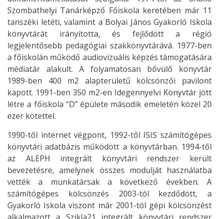
Szombathelyi Tanárképző Főiskola keretében már 11
tanszéki letéti, valamint a Bolyai János Gyakorló Iskola
könyvtárát irányította, és fejlődött a régió
legjelentősebb pedagógiai szakkönyvtárává. 1977-ben
a főiskolán működő audiovizuális képzés támogatására
médiatár alakult. A folyamatosan bővülő könyvtár
1989-ben 400 m2 alapterületű kölcsönzői pavilont
kapott. 1991-ben 350 m2-en Idegennyelvi Könyvtár jött
létre a főiskola “D” épülete második emeletén közel 20
ezer kötettel.
1990-től internet végpont, 1992-től ISIS számítógépes
könyvtári adatbázis működött a könyvtárban. 1994-től
az ALEPH integrált könyvtári rendszer került
bevezetésre, amelynek összes modulját használatba
vették a munkatársak a következő években. A
számítógépes kölcsönzés 2003-tól kezdődött, a
Gyakorló Iskola viszont már 2001-tól gépi kölcsönzést
alkalmazott a Szikla21 integrált könyvtári rendszer