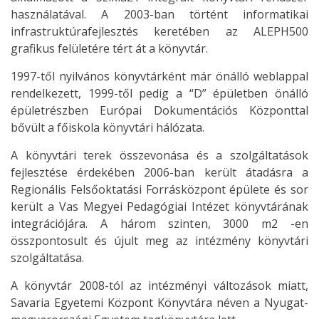
használatával. A 2003-ban történt informatikai
infrastruktúrafejlesztés keretében az ALEPH500
grafikus felületére tért át a könyvtár.
1997-től nyilvános könyvtárként már önálló weblappal
rendelkezett, 1999-től pedig a “D” épületben önálló
épületrészben Európai Dokumentációs Központtal
bővült a főiskola könyvtári hálózata.
A könyvtári terek összevonása és a szolgáltatások
fejlesztése érdekében 2006-ban került átadásra a
Regionális Felsőoktatási Forrásközpont épülete és sor
került a Vas Megyei Pedagógiai Intézet könyvtárának
integrációjára. A három szinten, 3000 m2 -en
összpontosult és újult meg az intézmény könyvtári
szolgáltatása.
A könyvtár 2008-tól az intézményi változások miatt,
Savaria Egyetemi Központ Könyvtára néven a Nyugat-