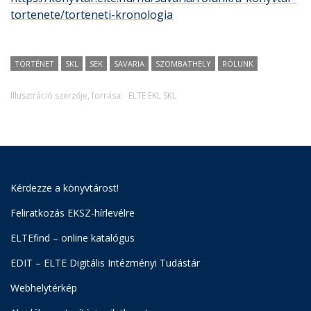
tortenete/torteneti-kronologia
TÖRTÉNET
SKL
SEK
SAVARIA
SZOMBATHELY
RÓLUNK
Illusztráció szerzője, forrása:
ELTE EKL SKL
Kérdezze a könyvtárost!
Feliratkozás EKSZ-hírlevélre
ELTEfind – online katalógus
EDIT – ELTE Digitális Intézményi Tudástár
Webhelytérkép