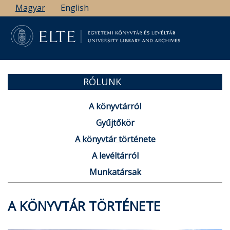
Ugrás
Magyar
English
a
tartalomra
RÓLUNK
A könyvtárról
Gyűjtőkör
A könyvtár története
A levéltárról
Munkatársak
A KÖNYVTÁR TÖRTÉNETE