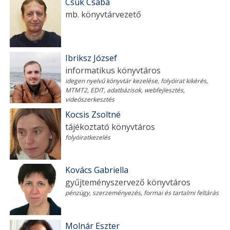
Csuk Csaba
mb. könyvtárvezető
Ibriksz József
informatikus könyvtáros
idegen nyelvű könyvtár kezelése, folyóirat kikérés,
MTMT2, EDIT, adatbázisok, webfejlesztés,
videószerkesztés
Kocsis Zsoltné
tájékoztató könyvtáros
folyóiratkezelés
Kovács Gabriella
gyűjteményszervező könyvtáros
pénzügy, szerzeményezés, formai és tartalmi feltárás
Molnár Eszter