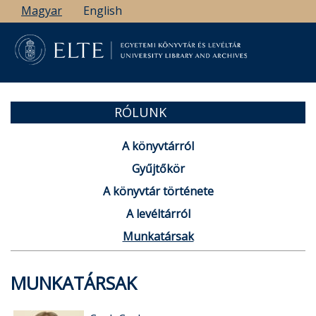
Ugrás
Magyar
English
a
tartalomra
RÓLUNK
A könyvtárról
Gyűjtőkör
A könyvtár története
A levéltárról
Munkatársak
MUNKATÁRSAK