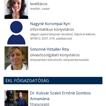
levéltáros
levéltár, irattár
Nagyné Korompai Kyri
informatikus könyvtáros
idegen nyelvű könyvtár kezelése, folyóirat kikérés,
MTMT2, EDIT, STA, adatbázisok
Simonné Hittaller Rita
olvasószolgálati könyvtáros
könyvtárközi kölcsönzés, könyvtárbemutatás
EKL FŐIGAZGATÓSÁG
Dr. Kulcsár Szabó Ernőné Gombos
Annamária
főigazgató