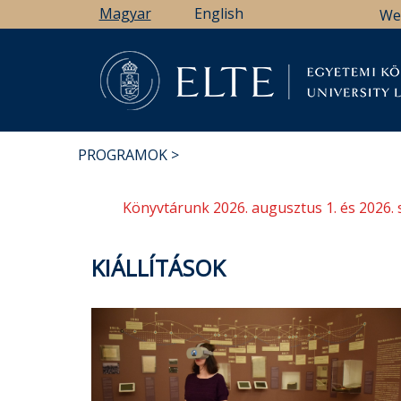
Ugrás
Magyar
English
We
a
tartalomra
Könyv
PROGRAMOK
MORZSA
Könyvtárunk 2026. augusztus 1. és 2026. 
KIÁLLÍTÁSOK