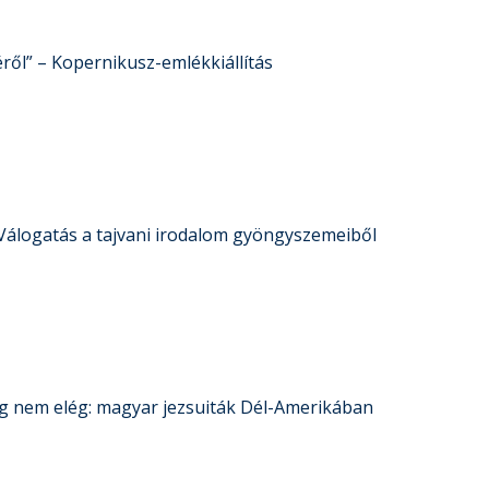
éről” – Kopernikusz-emlékkiállítás
Válogatás a tajvani irodalom gyöngyszemeiből
lág nem elég: magyar jezsuiták Dél-Amerikában