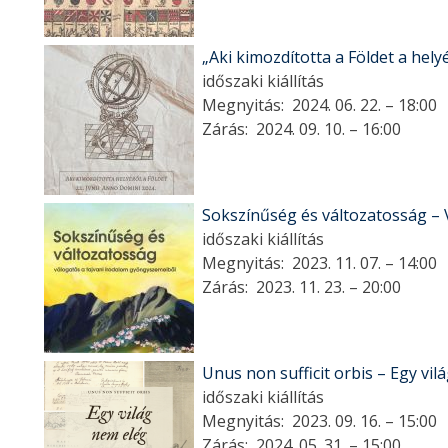
„Aki kimozdította a Földet a hely
időszaki kiállítás
Megnyitás:
2024. 06. 22. – 18:00
Zárás:
2024. 09. 10. – 16:00
Sokszínűség és változatosság – 
időszaki kiállítás
Megnyitás:
2023. 11. 07. – 14:00
Zárás:
2023. 11. 23. – 20:00
Unus non sufficit orbis – Egy vi
időszaki kiállítás
Megnyitás:
2023. 09. 16. – 15:00
Zárás:
2024. 05. 31. – 15:00