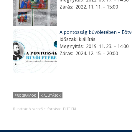
Zárás:
2022. 11. 11. – 15:00
A pontosság bűvöletében – Eötv
időszaki kiállítás
Megnyitás:
2019. 11. 23. – 14:00
Zárás:
2024. 12. 15. – 20:00
PROGRAMOK
KIÁLLÍTÁSOK
Illusztráció szerzője, forrása:
ELTE EKL