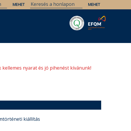
Savaria
Örökség
ELTE Könyvtárak
 kellemes nyarat és jó pihenést kívánunk!
történeti kiállítás