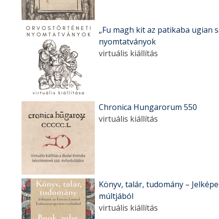
„Fu magh kit az patikaba ugian 
nyomtatványok
virtuális kiállítás
Chronica Hungarorum 550
virtuális kiállítás
Könyv, talár, tudomány – Jelké
múltjából
virtuális kiállítás