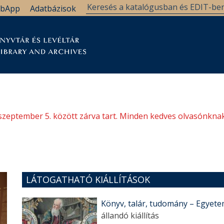
bApp
Adatbázisok
tár
Kutatástámogatás
Levéltár
Támogatás
szeptember 5. között zárva tart. Minden kedves olvasónknak
LÁTOGATHATÓ KIÁLLÍTÁSOK
Könyv, talár, tudomány – Egyetem
állandó kiállítás