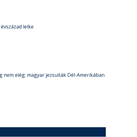
 évszázad lelke
lág nem elég: magyar jezsuiták Dél-Amerikában