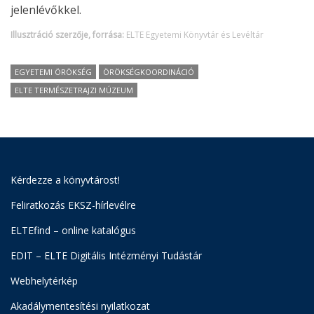
jelenlévőkkel.
Illusztráció szerzője, forrása:
ELTE Egyetemi Könyvtár és Levéltár
EGYETEMI ÖRÖKSÉG
ÖRÖKSÉGKOORDINÁCIÓ
ELTE TERMÉSZETRAJZI MÚZEUM
Kérdezze a könyvtárost!
Feliratkozás EKSZ-hírlevélre
ELTEfind – online katalógus
EDIT – ELTE Digitális Intézményi Tudástár
Webhelytérkép
Akadálymentesítési nyilatkozat