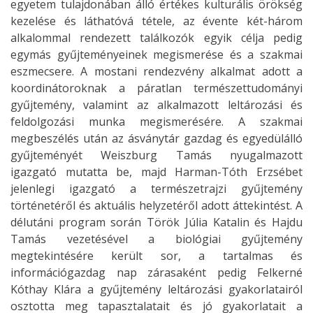
egyetem tulajdonában álló értékes kulturális örökség
kezelése és láthatóvá tétele, az évente két-három
alkalommal rendezett találkozók egyik célja pedig
egymás gyűjteményeinek megismerése és a szakmai
eszmecsere. A mostani rendezvény alkalmat adott a
koordinátoroknak a páratlan természettudományi
gyűjtemény, valamint az alkalmazott leltározási és
feldolgozási munka megismerésére. A szakmai
megbeszélés után az ásványtár gazdag és egyedülálló
gyűjteményét Weiszburg Tamás nyugalmazott
igazgató mutatta be, majd Harman-Tóth Erzsébet
jelenlegi igazgató a természetrajzi gyűjtemény
történetéről és aktuális helyzetéről adott áttekintést. A
délutáni program során Török Júlia Katalin és Hajdu
Tamás vezetésével a biológiai gyűjtemény
megtekintésére került sor, a tartalmas és
információgazdag nap zárasaként pedig Felkerné
Kóthay Klára a gyűjtemény leltározási gyakorlatairól
osztotta meg tapasztalatait és jó gyakorlatait a