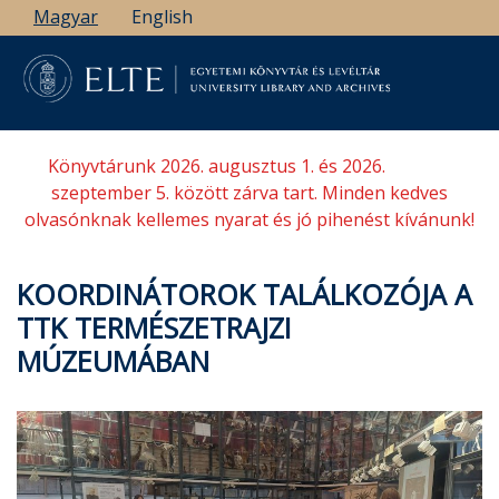
Ugrás
Magyar
English
a
tartalomra
Könyvtárunk 2026. augusztus 1. és 2026.
szeptember 5. között zárva tart. Minden kedves
olvasónknak kellemes nyarat és jó pihenést kívánunk!
KOORDINÁTOROK TALÁLKOZÓJA A
TTK TERMÉSZETRAJZI
MÚZEUMÁBAN