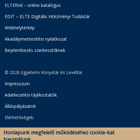
ELTEfind – online katalógus
EDIT – ELTE Digitális Intézményi Tudástár
Webhelytérkép
Akadálymentesítési nyilatkozat
Bejelentkezés szerkesztőknek
© 2026 Egyetemi Könyvtár és Levéltár
Impresszum
Adatkezelési tájékoztatók
Álláspályázatok
Elérhetőségek:
Egyetemi Könyvtár
Honlapunk megfelelő működéséhez cookie-kat
Levéltár
használunk.