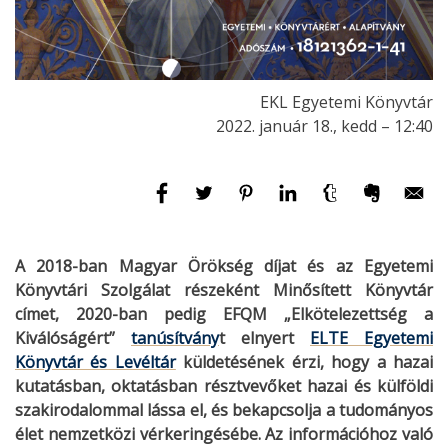
EKL Egyetemi Könyvtár
2022. január 18., kedd – 12:40
A 2018-ban Magyar Örökség díjat és az Egyetemi
Könyvtári Szolgálat részeként Minősített Könyvtár
címet, 2020-ban pedig EFQM „Elkötelezettség a
Kiválóságért”
tanúsítvány
t elnyert
ELTE Egyetemi
Könyvtár és Levéltár
küldetésének érzi, hogy a hazai
kutatásban, oktatásban résztvevőket hazai és külföldi
szakirodalommal lássa el, és bekapcsolja a tudományos
élet nemzetközi vérkeringésébe. Az információhoz való