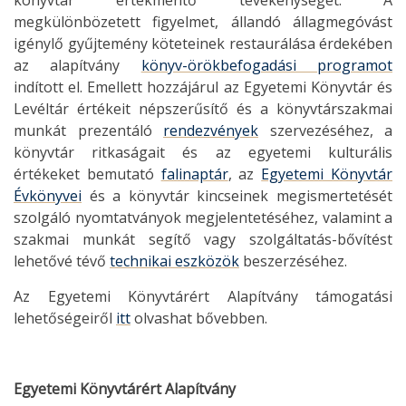
könyvtár értékmentő tevékenységét. A
megkülönbözetett figyelmet, állandó állagmegóvást
igénylő gyűjtemény köteteinek restaurálása érdekében
az alapítvány
könyv-örökbefogadási programot
indított el. Emellett hozzájárul az Egyetemi Könyvtár és
Levéltár értékeit népszerűsítő és a könyvtárszakmai
munkát prezentáló
rendezvények
szervezéséhez, a
könyvtár ritkaságait és az egyetemi kulturális
értékeket bemutató
falinaptár
, az
Egyetemi Könyvtár
Évkönyvei
és a könyvtár kincseinek megismertetését
szolgáló nyomtatványok megjelentetéséhez, valamint a
szakmai munkát segítő vagy szolgáltatás-bővítést
lehetővé tévő
technikai eszközök
beszerzéséhez.
Az Egyetemi Könyvtárért Alapítvány támogatási
lehetőségeiről
itt
olvashat bővebben.
Egyetemi Könyvtárért Alapítvány