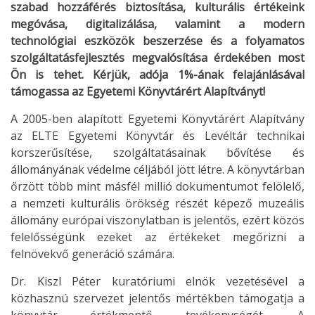
szabad hozzáférés biztosítása, kulturális értékeink
megóvása, digitalizálása, valamint a modern
technológiai eszközök beszerzése és a folyamatos
szolgáltatásfejlesztés megvalósítása érdekében most
Ön is tehet. Kérjük, adója 1%-ának felajánlásával
támogassa az Egyetemi Könyvtárért Alapítványt!
A 2005-ben alapított Egyetemi Könyvtárért Alapítvány
az ELTE Egyetemi Könyvtár és Levéltár technikai
korszerűsítése, szolgáltatásainak bővítése és
állományának védelme céljából jött létre. A könyvtárban
őrzött több mint másfél millió dokumentumot felölelő,
a nemzeti kulturális örökség részét képező muzeális
állomány európai viszonylatban is jelentős, ezért közös
felelősségünk ezeket az értékeket megőrizni a
felnövekvő generáció számára.
Dr. Kiszl Péter kuratóriumi elnök vezetésével a
közhasznú szervezet jelentős mértékben támogatja a