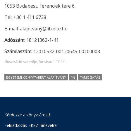
1053 Budapest, Ferenciek tere 6.
Tel: +36 1 411 6738
E-mail: alapitvany@lib.elte.hu
Adószám:
18121362-1-41
Számlaszám:
12010532-00120645-00100003
Illusztráció szerzője, forrása:
ELTE EKL
EGYETEMI KÖNYVTÁRÉRT ALAPÍTVÁNY
1%
TÁMOGATÁS
Kérdezze a könyvtárost!
Feliratkozás EKSZ-hírlevélre