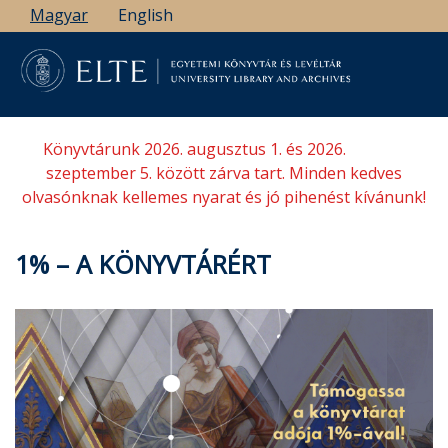
Ugrás
Magyar
English
a
tartalomra
Könyvtárunk 2026. augusztus 1. és 2026.
szeptember 5. között zárva tart. Minden kedves
olvasónknak kellemes nyarat és jó pihenést kívánunk!
1% – A KÖNYVTÁRÉRT