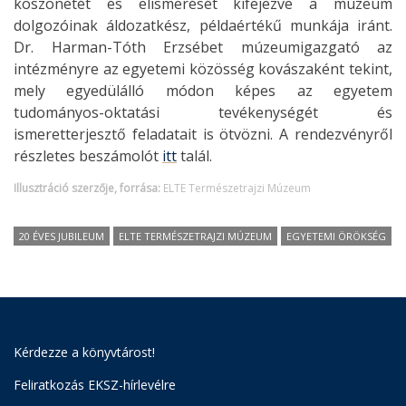
köszönetét és elismerését kifejezve a múzeum
dolgozóinak áldozatkész, példaértékű munkája iránt.
Dr. Harman-Tóth Erzsébet múzeumigazgató az
intézményre az egyetemi közösség kovászaként tekint,
mely egyedülálló módon képes az egyetem
tudományos-oktatási tevékenységét és
ismeretterjesztő feladatait is ötvözni. A rendezvényről
részletes beszámolót
itt
talál.
Illusztráció szerzője, forrása:
ELTE Természetrajzi Múzeum
20 ÉVES JUBILEUM
ELTE TERMÉSZETRAJZI MÚZEUM
EGYETEMI ÖRÖKSÉG
Kérdezze a könyvtárost!
Feliratkozás EKSZ-hírlevélre