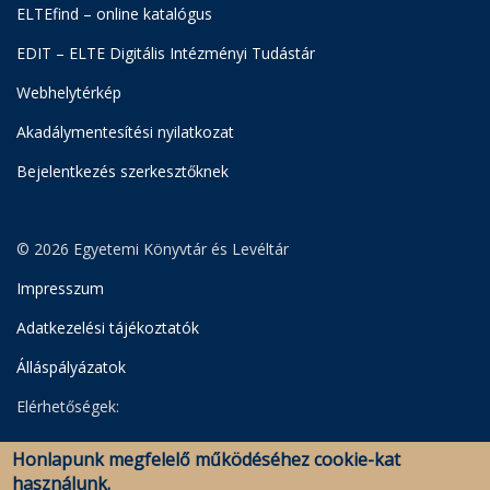
ELTEfind – online katalógus
EDIT – ELTE Digitális Intézményi Tudástár
Webhelytérkép
Akadálymentesítési nyilatkozat
Bejelentkezés szerkesztőknek
© 2026 Egyetemi Könyvtár és Levéltár
Impresszum
Adatkezelési tájékoztatók
Álláspályázatok
Elérhetőségek:
Egyetemi Könyvtár
Honlapunk megfelelő működéséhez cookie-kat
Levéltár
használunk.