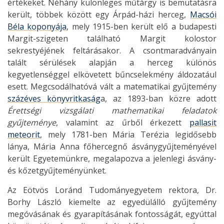
értékeket. Néhány különleges műtárgy is bemutatásra
került, többek között egy Árpád-házi herceg,
Macsói
Béla koponyája
, mely 1915-ben került elő a budapesti
Margit-szigeten található Margit kolostor
sekrestyéjének feltárásakor. A csontmaradványain
talált sérülések alapján a herceg különös
kegyetlenséggel elkövetett bűncselekmény áldozatául
esett. Megcsodálhatóvá vált a matematikai gyűjtemény
százéves könyvritkaság
a, az 1893-ban közre adott
Érettségi vizsgálati mathematikai feladatok
gyűjteménye
, valamint az űrből érkezett
pallasit
meteorit
, mely 1781-ben Mária Terézia legidősebb
lánya, Mária Anna főhercegnő ásványgyűjteményével
került Egyetemünkre, megalapozva a jelenlegi ásvány-
és kőzetgyűjteményünket.
Az Eötvös Loránd Tudományegyetem rektora, Dr.
Borhy László kiemelte az egyedülálló gyűjtemény
megóvásának és gyarapításának fontosságát, egyúttal