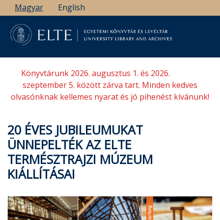
Ugrás
Magyar
English
a
tartalomra
Könyvtárunk 2026. augusztus 1. és 2026.
szeptember 5. között zárva tart. Minden kedves
olvasónknak kellemes nyarat és jó pihenést kívánunk!
20 ÉVES JUBILEUMUKAT
ÜNNEPELTÉK AZ ELTE
TERMÉSZTRAJZI MÚZEUM
KIÁLLÍTÁSAI