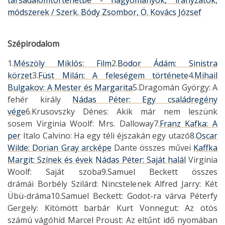
társadalomtörténetbe - hagyományok, irányzatok,
módszerek / Szerk. Bódy Zsombor, Ö. Kovács József
Szépirodalom
1.
Mészöly Miklós: Film
2.
Bodor Ádám: Sinistra
körzet
3.
Füst Milán: A feleségem története
4.
Mihail
Bulgakov: A Mester és Margarita
5.Dragomán György: A
fehér király
Nádas Péter: Egy családregény
vége
6.Krusovszky Dénes: Akik már nem leszünk
sosem Virginia Woolf: Mrs. Dalloway7.
Franz Kafka: A
per
Italo Calvino: Ha egy téli éjszakán egy utazó8.
Oscar
Wilde: Dorian Gray arcképe
Dante összes művei
Kaffka
Margit: Színek és évek
Nádas Péter: Saját halál
Virginia
Woolf: Saját szoba9.Samuel Beckett összes
drámái Borbély Szilárd: Nincstelenek Alfred Jarry: Két
Übü-dráma10.Samuel Beckett: Godot-ra várva Péterfy
Gergely: Kitömött barbár Kurt Vonnegut: Az ötös
számú vágóhíd Marcel Proust: Az eltűnt idő nyomában