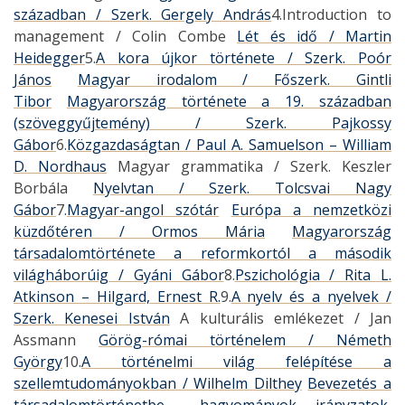
században / Szerk. Gergely András
4.Introduction to
management / Colin Combe
Lét és idő / Martin
Heidegger
5.
A kora újkor története / Szerk. Poór
János
Magyar irodalom / Főszerk. Gintli
Tibor
Magyarország története a 19. században
(szöveggyűjtemény) / Szerk. Pajkossy
Gábor
6.
Közgazdaságtan / Paul A. Samuelson – William
D. Nordhaus
Magyar grammatika / Szerk. Keszler
Borbála
Nyelvtan / Szerk. Tolcsvai Nagy
Gábor
7.
Magyar-angol szótár
Európa a nemzetközi
küzdőtéren / Ormos Mária
Magyarország
társadalomtörténete a reformkortól a második
világháborúig / Gyáni Gábor
8.
Pszichológia / Rita L.
Atkinson – Hilgard, Ernest R.
9.
A nyelv és a nyelvek /
Szerk. Kenesei István
A kulturális emlékezet / Jan
Assmann
Görög-római történelem / Németh
György
10.
A történelmi világ felépítése a
szellemtudományokban / Wilhelm Dilthey
Bevezetés a