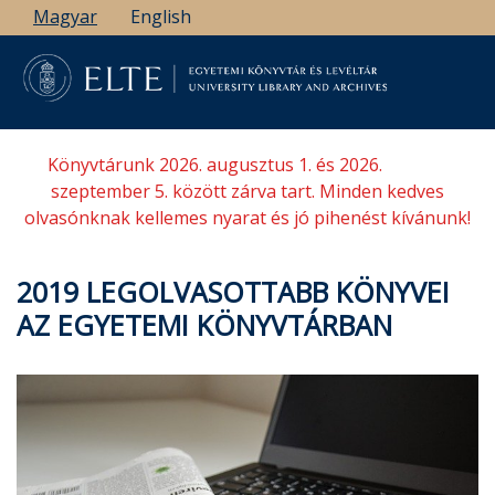
Ugrás
Magyar
English
a
tartalomra
Könyvtárunk 2026. augusztus 1. és 2026.
szeptember 5. között zárva tart. Minden kedves
olvasónknak kellemes nyarat és jó pihenést kívánunk!
2019 LEGOLVASOTTABB KÖNYVEI
AZ EGYETEMI KÖNYVTÁRBAN