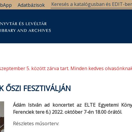
bApp
Adatbázisok
tár
Kutatástámogatás
Levéltár
Támogatás
szeptember 5. között zárva tart. Minden kedves olvasónknak
ŐSZI FESZTIVÁLJÁN
Ádám István ad koncertet az ELTE Egyetemi Könyv
Ferenciek tere 6.) 2022. október 7-én 18.00 órától.
Részletes műsorterv: