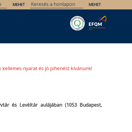
Savaria
Örökség
ELTE Könyvtárak
 kellemes nyarat és jó pihenést kívánunk!
tár és Levéltár aulájában (1053 Budapest,