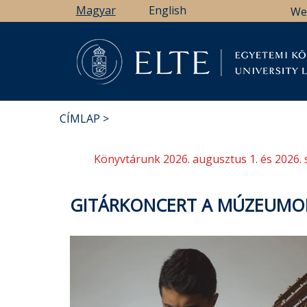
Ugrás
Magyar
English
We
a
tartalomra
Könyv
CÍMLAP
MORZSA
Könyvtárunk 2026. augusztus 1. és 2026. 
GITÁRKONCERT A MÚZEUMOK 