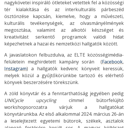
nagykövetei inspiráló ötleteket vetettek fel a közösségi
tér kialakítása és az interkulturális párbeszéd
ösztönzése kapcsán, kiemelve, hogy a művészeti,
kulturális tevékenységek, az olvasmányélmények
megosztása, valamint az alkotói készséget és
kreativitást serkentő programok valódi hidat
képezhetnek a hazai és nemzetközi hallgatók között.
A javaslatokon felbuzdulva, az ELTE közösségimédia-
felületein meghirdetett kampány során (
Facebook
,
Instagram
) a hallgatók kedvenc könyveit keressük,
melyek közül a gyűjtőkörünkbe tartozó és elérhető
könyvek beszerzésére törekszünk.
A zöld könyvtár és a fenntarthatóság jegyében pedig
UNICycle upcycling
címmel bútorfelújító
workshopsorozatra várjuk a hallgatókat
könyvtárunkba. Az első alkalommal 2024. március 26-án
a leselejtezett egyetemi bútorok, székek, asztalok
alapozó festésére került sor. A magyar költészet