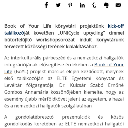
Book of Your Life könyvtári projektünk
kick-off
találkozó
ját követően „UNICycle upcycling” címmel
bútorfelújító workshopsorozat indult könyvtárunk
tervezett közösségi terének kialakításához.
Az interkulturális párbeszéd és a nemzetközi hallgatók
integrációjának elősegítése érdekében a
Book of Your
Life
(BoYL) projekt március elején kezdődött, melynek
első találkozóján az ELTE Egyetemi Könyvtár és
Levéltár főigazgatója, Dr. Kulcsár Szabó Ernőné
Gombos Annamária köszönőjében kiemelte, hogy az
esemény újabb mérföldkövet jelent az egyetem, a hazai
és a nemzetközi hallgatók szolgálatában.
A gondolatébresztő prezentációk és közös
gondolkodás keretében az ELTE nemzetközi hallgatói