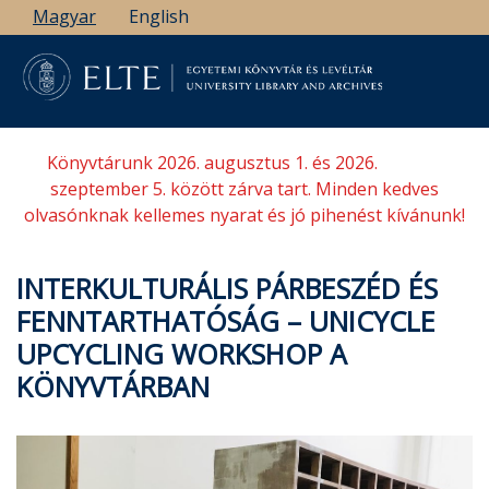
Ugrás
Magyar
English
a
tartalomra
Könyvtárunk 2026. augusztus 1. és 2026.
szeptember 5. között zárva tart. Minden kedves
olvasónknak kellemes nyarat és jó pihenést kívánunk!
INTERKULTURÁLIS PÁRBESZÉD ÉS
FENNTARTHATÓSÁG – UNICYCLE
UPCYCLING WORKSHOP A
KÖNYVTÁRBAN