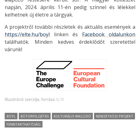
napján, 2024. április 11-én pedig színnel és lélekkel
kelhetnek új életre a tárgyak.
A projektről további részletek és aktuális események a
https://elte.hu/boyl
linken és
Facebook oldalunkon
találhatók. Minden kedves érdeklődőt szeretettel
várunk!
Illusztráció szerzője, forrása:
ELTE
BOYL
BÚTORFELÚJÍTÁS
KULTURÁLIS INKLÚZIÓ
NEMZETKÖZI PROJEKT
FENNTARTHATÓSÁG