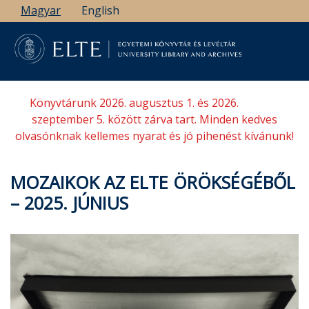
Ugrás
Magyar
English
a
tartalomra
Könyvtárunk 2026. augusztus 1. és 2026.
szeptember 5. között zárva tart. Minden kedves
olvasónknak kellemes nyarat és jó pihenést kívánunk!
MOZAIKOK AZ ELTE ÖRÖKSÉGÉBŐL
– 2025. JÚNIUS