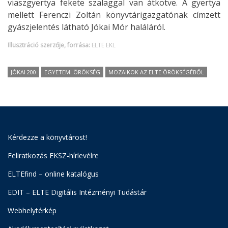
viaszgyertya fekete szalaggal van átkötve. A gyertya
mellett Ferenczi Zoltán könyvtárigazgatónak címzett
gyászjelentés látható Jókai Mór haláláról.
Illusztráció szerzője, forrása:
ELTE EKL
JÓKAI 200
EGYETEMI ÖRÖKSÉG
MOZAIKOK AZ ELTE ÖRÖKSÉGÉBŐL
Kérdezze a könyvtárost!
Feliratkozás EKSZ-hírlevélre
ELTEfind – online katalógus
EDIT – ELTE Digitális Intézményi Tudástár
Webhelytérkép