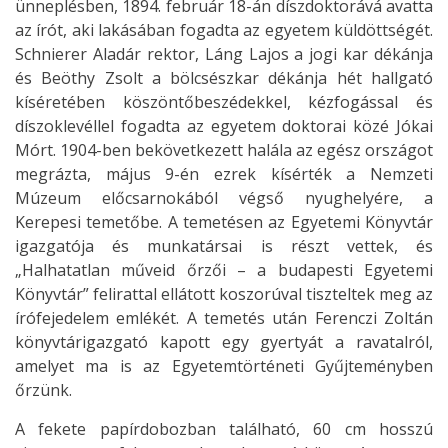
ünneplésben, 1894. február 18-án díszdoktorává avatta
az írót, aki lakásában fogadta az egyetem küldöttségét.
Schnierer Aladár rektor, Láng Lajos a jogi kar dékánja
és Beöthy Zsolt a bölcsészkar dékánja hét hallgató
kíséretében köszöntőbeszédekkel, kézfogással és
díszoklevéllel fogadta az egyetem doktorai közé Jókai
Mórt. 1904-ben bekövetkezett halála az egész országot
megrázta, május 9-én ezrek kísérték a Nemzeti
Múzeum előcsarnokából végső nyughelyére, a
Kerepesi temetőbe. A temetésen az Egyetemi Könyvtár
igazgatója és munkatársai is részt vettek, és
„Halhatatlan műveid őrzői – a budapesti Egyetemi
Könyvtár” felirattal ellátott koszorúval tiszteltek meg az
írófejedelem emlékét. A temetés után Ferenczi Zoltán
könyvtárigazgató kapott egy gyertyát a ravatalról,
amelyet ma is az Egyetemtörténeti Gyűjteményben
őrzünk.
A fekete papírdobozban található, 60 cm hosszú