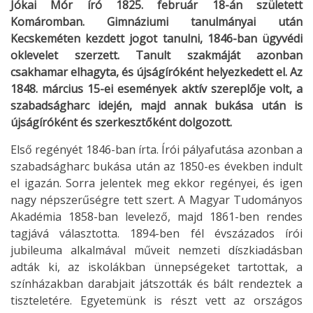
Jókai Mór író 1825. február 18-án született
Komáromban. Gimnáziumi tanulmányai után
Kecskeméten kezdett jogot tanulni, 1846-ban ügyvédi
oklevelet szerzett. Tanult szakmáját azonban
csakhamar elhagyta, és újságíróként helyezkedett el. Az
1848. március 15-ei események aktív szereplője volt, a
szabadságharc idején, majd annak bukása után is
újságíróként és szerkesztőként dolgozott.
Első regényét 1846-ban írta. Írói pályafutása azonban a
szabadságharc bukása után az 1850-es években indult
el igazán. Sorra jelentek meg ekkor regényei, és igen
nagy népszerűségre tett szert. A Magyar Tudományos
Akadémia 1858-ban levelező, majd 1861-ben rendes
tagjává választotta. 1894-ben fél évszázados írói
jubileuma alkalmával műveit nemzeti díszkiadásban
adták ki, az iskolákban ünnepségeket tartottak, a
színházakban darabjait játszották és bált rendeztek a
tiszteletére. Egyetemünk is részt vett az országos