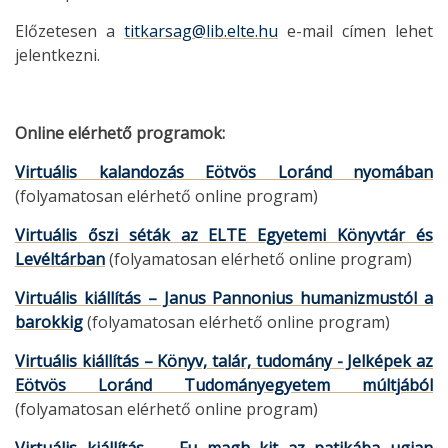
Előzetesen a
titkarsag@lib.elte.hu
e-mail címen lehet
jelentkezni.
Online elérhető programok:
Virtuális kalandozás Eötvös Loránd nyomában
(folyamatosan elérhető online program)
Virtuális őszi séták az ELTE Egyetemi Könyvtár és
Levéltárban
(folyamatosan elérhető online program)
Virtuális kiállítás – Janus Pannonius humanizmustól a
barokkig
(folyamatosan elérhető online program)
Virtuális kiállítás – Könyv, talár, tudomány - Jelképek az
Eötvös Loránd Tudományegyetem múltjából
(folyamatosan elérhető online program)
Virtuális kiállítás – „Fu magh kit az patikába ugian