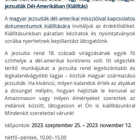
jezsuiták Dél-Amerikában (Kiállítás)
A
magyar jezsuiták dél-amerikai misszióival kapcsolatos
dokumentumok kiállítására
invitáljuk az érdeklődőket.
Kiállításunkban páratlan kéziratok és nyomtatványok
sorába nyerhetnek bepillantást látogatóink.
A jezsuita rend 18. századi virágzásának egyik fő
színhelye a dél-amerikai kontinens volt. Itt végezték
térítő munkájukat a jezsuita rend legelszántabb és
legkalandvágyóbb tagjai – köztük magyar származású
jezsuiták. Ha kíváncsi, milyen kalandok érték az atyákat
a dzsungel mélyén, hogyan hajóztak le kenuval az
Amazonason vagy milyen élményeket szereztek az
indiánok között, látogasson el Ön is kiállításunkra!
Mindenkit szeretettel várunk!
Időpontok:
2023. szeptember 25. – 2023. november 12.
hétfő–péntek, 10.00–15.00