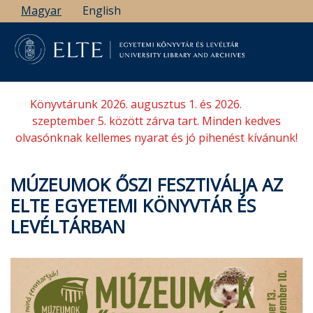
Ugrás
Magyar
English
a
tartalomra
Könyvtárunk 2026. augusztus 1. és 2026.
szeptember 5. között zárva tart. Minden kedves
olvasónknak kellemes nyarat és jó pihenést kívánunk!
MÚZEUMOK ŐSZI FESZTIVÁLJA AZ
ELTE EGYETEMI KÖNYVTÁR ÉS
LEVÉLTÁRBAN