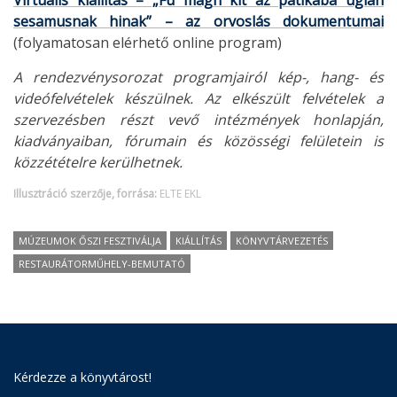
sesamusnak hinak” – az orvoslás dokumentumai
(folyamatosan elérhető online program)
A rendezvénysorozat programjairól kép-, hang- és
videófelvételek készülnek. Az elkészült felvételek a
szervezésben részt vevő intézmények honlapján,
kiadványaiban, fórumain és közösségi felületein is
közzétételre kerülhetnek.
Illusztráció szerzője, forrása:
ELTE EKL
MÚZEUMOK ŐSZI FESZTIVÁLJA
KIÁLLÍTÁS
KÖNYVTÁRVEZETÉS
RESTAURÁTORMŰHELY-BEMUTATÓ
Kérdezze a könyvtárost!