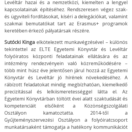
Levéltár hazai és a nemzetközi, kiemelten a lengyel
kapcsolatainak építéséhez. Rendszeresen végez szak-
és ügyviteli fordításokat, kíséri a delegációkat, valamint
szakmai bemutatókat tart az Erasmus+ programok
keretében érkező pályatársak részére.
Sutócki Kinga
elkötelezett munkavégzésével – különös
tekintettel az ELTE Egyetemi Könyvtár és Levéltár
folyóiratos központi feladatainak ellátására és az
intézmény rendezvényein való közreműködésére –
több mint húsz éve jelentősen járul hozzá az Egyetemi
Könyvtár és Levéltár jó hírének növekedéséhez. A
rábízott feladatokat mindig megbízhatóan, kiemelkedő
precizitással és lelkiismeretességgel látta el. Az
Egyetemi Könyvtárban töltött évei alatt szaktudását és
kompetenciáit elsőként a Közönségszolgálati
Osztályon kamatoztatta. 2014-től a
Gyűjteményszervezési Osztályon a folyóiratcsoport
munkatársaként támogatja a hatékony kommunikációt