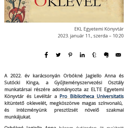
EKL Egyetemi Könyvtár
2023. január 11., szerda – 10:20
A 2022. év karácsonyán Orbókné Jagiello Anna és
Sutócki Kinga, a Gyűjteményszervezési Osztály
munkatársai részére adományozta az ELTE Egyetemi
Könyvtár és Levéltár a
Pro Bibliotheca Universitatis
kitüntető oklevelét, megköszönve magas színvonalú,
és intézményünk presztízsét növelő szakmai
munkájukat.
Orbókné Jagiello Anna
három évtizeden át nyújtott