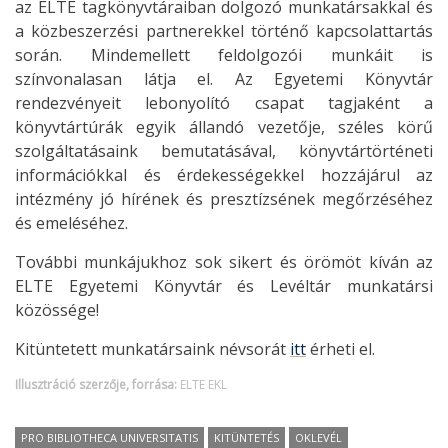
az ELTE tagkönyvtáraiban dolgozó munkatársakkal és
a közbeszerzési partnerekkel történő kapcsolattartás
során. Mindemellett feldolgozói munkáit is
színvonalasan látja el. Az Egyetemi Könyvtár
rendezvényeit lebonyolító csapat tagjaként a
könyvtártúrák egyik állandó vezetője, széles körű
szolgáltatásaink bemutatásával, könyvtártörténeti
információkkal és érdekességekkel hozzájárul az
intézmény jó hírének és presztízsének megőrzéséhez
és emeléséhez.
További munkájukhoz sok sikert és örömöt kíván az
ELTE Egyetemi Könyvtár és Levéltár munkatársi
közössége!
Kitüntetett munkatársaink névsorát
itt
érheti el.
Illusztráció szerzője, forrása:
ELTE EKL
PRO BIBLIOTHECA UNIVERSITATIS
KITÜNTETÉS
OKLEVÉL