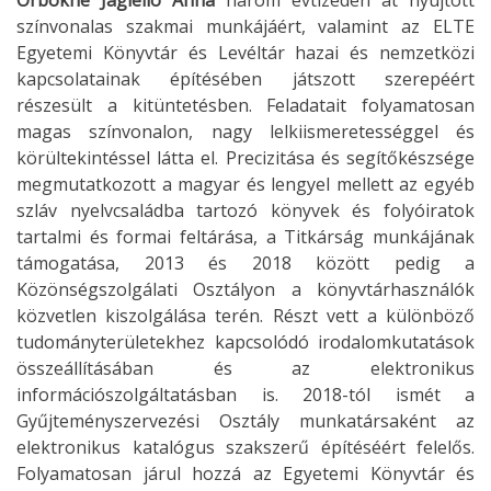
színvonalas szakmai munkájáért, valamint az ELTE
Egyetemi Könyvtár és Levéltár hazai és nemzetközi
kapcsolatainak építésében játszott szerepéért
részesült a kitüntetésben. Feladatait folyamatosan
magas színvonalon, nagy lelkiismeretességgel és
körültekintéssel látta el. Precizitása és segítőkészsége
megmutatkozott a magyar és lengyel mellett az egyéb
szláv nyelvcsaládba tartozó könyvek és folyóiratok
tartalmi és formai feltárása, a Titkárság munkájának
támogatása, 2013 és 2018 között pedig a
Közönségszolgálati Osztályon a könyvtárhasználók
közvetlen kiszolgálása terén. Részt vett a különböző
tudományterületekhez kapcsolódó irodalomkutatások
összeállításában és az elektronikus
információszolgáltatásban is. 2018-tól ismét a
Gyűjteményszervezési Osztály munkatársaként az
elektronikus katalógus szakszerű építéséért felelős.
Folyamatosan járul hozzá az Egyetemi Könyvtár és