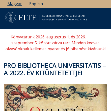
Ugrás
Magyar
English
a
tartalomra
Könyvtárunk 2026. augusztus 1. és 2026.
szeptember 5. között zárva tart. Minden kedves
olvasónknak kellemes nyarat és jó pihenést kívánunk!
PRO BIBLIOTHECA UNIVERSITATIS –
A 2022. ÉV KITÜNTETETTJEI