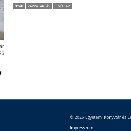
NYÁR
ZÁRVATARTÁS
LEVÉLTÁR
ár
:26
© 2026 Egyetemi Könyvtár és Le
Impresszum