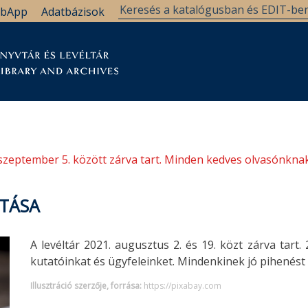
bApp
Adatbázisok
tár
Kutatástámogatás
Levéltár
Támogatás
szeptember 5. között zárva tart. Minden kedves olvasónknak
RTÁSA
A levéltár 2021. augusztus 2. és 19. közt zárva tart.
kutatóinkat és ügyfeleinket. Mindenkinek jó pihenést
Illusztráció szerzője, forrása:
https://pixabay.com