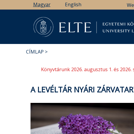
Ugrás
Magyar
English
We
a
tartalomra
Könyv
CÍMLAP
MORZSA
Könyvtárunk 2026. augusztus 1. és 2026. 
A LEVÉLTÁR NYÁRI ZÁRVATA