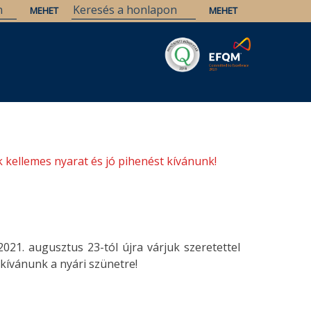
Savaria
Örökség
ELTE Könyvtárak
 kellemes nyarat és jó pihenést kívánunk!
 2021. augusztus 23-tól újra várjuk szeretettel
 kívánunk a nyári szünetre!