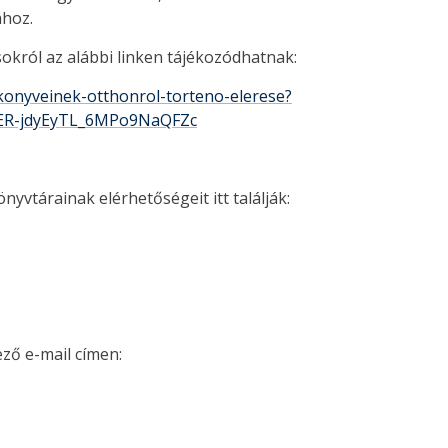
ához.
isokról az alábbi linken tájékozódhatnak:
-konyveinek-otthonrol-torteno-elerese?
HER-jdyEyTL_6MPo9NaQFZc
yvtárainak elérhetőségeit itt találják:
ző e-mail címen: