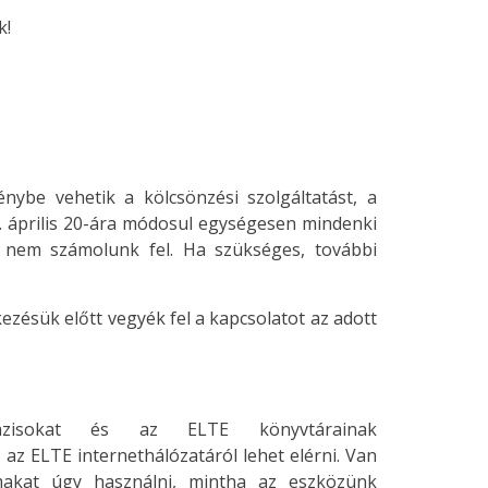
k!
nybe vehetik a kölcsönzési szolgáltatást, a
20. április 20-ára módosul egységesen mindenki
tt nem számolunk fel. Ha szükséges, további
zésük előtt vegyék fel a kapcsolatot az adott
bázisokat és az ELTE könyvtárainak
 az ELTE internethálózatáról lehet elérni. Van
makat úgy használni, mintha az eszközünk