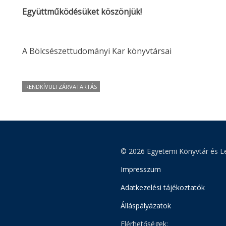
Együttműködésüket köszönjük!
A Bölcsészettudományi Kar könyvtársai
RENDKÍVÜLI ZÁRVATARTÁS
© 2026 Egyetemi Könyvtár és Le
Impresszum
Adatkezelési tájékoztatók
Álláspályázatok
Elérhetőségek: