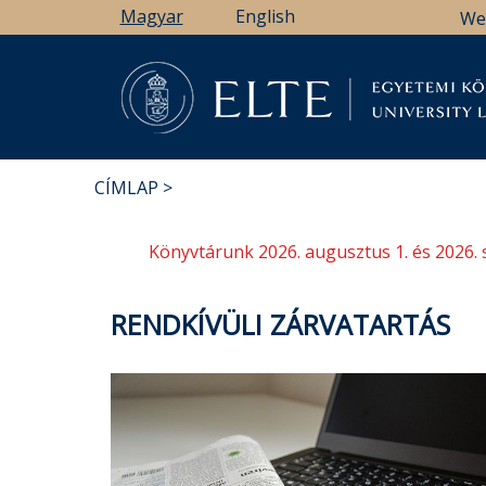
Ugrás
Magyar
English
We
a
tartalomra
Könyv
CÍMLAP
MORZSA
Könyvtárunk 2026. augusztus 1. és 2026. 
RENDKÍVÜLI ZÁRVATARTÁS