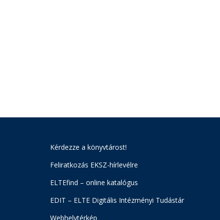
Kérdezze a könyvtárost!
Feliratkozás EKSZ-hírlevélre
ELTEfind – online katalógus
EDIT – ELTE Digitális Intézményi Tudástár
Webhelytérkép