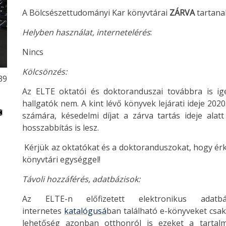
A Bölcsészettudományi Kar könyvtárai
ZÁRVA
tartana
Helyben használat, internetelérés
:
Nincs
Kölcsönzés:
39
Az ELTE oktatói és doktoranduszai továbbra is igé
hallgatók nem. A kint lévő könyvek lejárati ideje 20
számára, késedelmi díjat a zárva tartás ideje ala
hosszabbítás is lesz.
Kérjük az oktatókat és a doktoranduszokat, hogy érke
könyvtári egységgel!
Távoli hozzáférés, adatbázisok:
Az ELTE-n előfizetett elektronikus adat
internetes
katalógusá
ban található e-könyveket csak
lehetőség azonban otthonról is ezeket a tartal