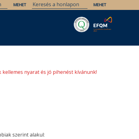
Savaria
Örökség
ELTE Könyvtárak
 kellemes nyarat és jó pihenést kívánunk!
iak szerint alakul: