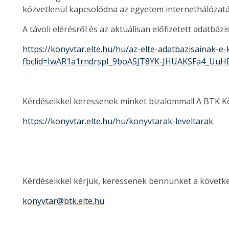
közvetlenül kapcsolódna az egyetem internethálózat
A távoli elérésről és az aktuálisan előfizetett adatbáz
https://konyvtar.elte.hu/hu/az-elte-adatbazisainak-e
fbclid=IwAR1a1rndrspI_9boASJT8YK-JHUAKSFa4_Uu
Kérdéseikkel keressenek minket bizalommal! A BTK Kön
https://konyvtar.elte.hu/hu/konyvtarak-leveltarak
Kérdéseikkel kérjük, keressenek bennünket a követke
konyvtar@btk.elte.hu