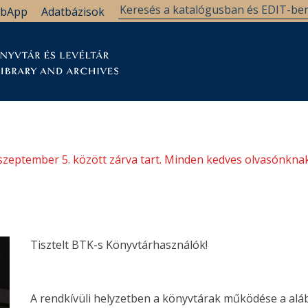
bApp
Adatbázisok
tár
Kutatástámogatás
Levéltár
Támogatás
szeptember 5. között zárva tart. Minden kedves olvasónknak
Tisztelt BTK-s Könyvtárhasználók!
A rendkívüli helyzetben a könyvtárak működése a alább