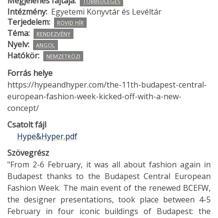
Megjelenés fajtája
TÖBBEDLEGES
Intézmény
Egyetemi Könyvtár és Levéltár
Terjedelem
RÖVID HÍR
Téma
RENDEZVÉNY
Nyelv
ANGOL
Hatókör
NEMZETKÖZI
Forrás helye
https://hypeandhyper.com/the-11th-budapest-central-
european-fashion-week-kicked-off-with-a-new-
concept/
Csatolt fájl
Hype&Hyper.pdf
Szövegrész
"From 2-6 February, it was all about fashion again in
Budapest thanks to the Budapest Central European
Fashion Week. The main event of the renewed BCEFW,
the designer presentations, took place between 4-5
February in four iconic buildings of Budapest: the