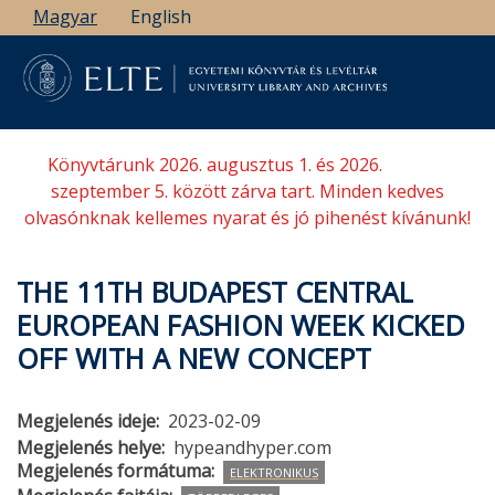
Ugrás
Magyar
English
a
tartalomra
Könyvtárunk 2026. augusztus 1. és 2026.
szeptember 5. között zárva tart. Minden kedves
olvasónknak kellemes nyarat és jó pihenést kívánunk!
THE 11TH BUDAPEST CENTRAL
EUROPEAN FASHION WEEK KICKED
OFF WITH A NEW CONCEPT
Megjelenés ideje
2023-02-09
Megjelenés helye
hypeandhyper.com
Megjelenés formátuma
ELEKTRONIKUS