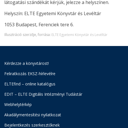
látogatási szándékát kérjük, jelezze a helyszínen.
Helyszín: ELTE Egyetemi Könyvtár és Levéltár
1053 Budapest, Ferenciek tere 6.
Illusztráció szerzője, forrása:
ELTE Egyetemi Könyvtár és Levéltár
Kérdezze a könyvtárost!
Feliratkozás EKSZ-hírlevélre
ELTEfind – online katalógus
EDIT – ELTE Digitális Intézményi Tudástár
Webhelytérkép
Akadálymentesítési nyilatkozat
Bejelentkezés szerkesztőknek