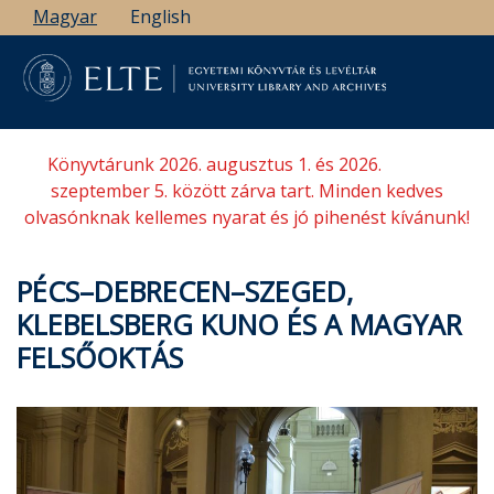
Ugrás
Magyar
English
a
tartalomra
Könyvtárunk 2026. augusztus 1. és 2026.
szeptember 5. között zárva tart. Minden kedves
olvasónknak kellemes nyarat és jó pihenést kívánunk!
PÉCS–DEBRECEN–SZEGED,
KLEBELSBERG KUNO ÉS A MAGYAR
FELSŐOKTÁS