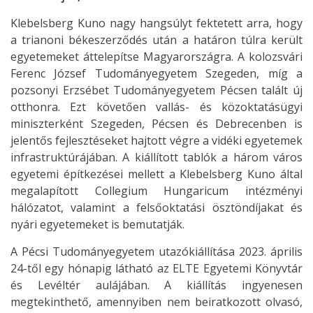
Klebelsberg Kuno nagy hangsúlyt fektetett arra, hogy
a trianoni békeszerződés után a határon túlra került
egyetemeket áttelepítse Magyarországra. A kolozsvári
Ferenc József Tudományegyetem Szegeden, míg a
pozsonyi Erzsébet Tudományegyetem Pécsen talált új
otthonra. Ezt követően vallás- és közoktatásügyi
miniszterként Szegeden, Pécsen és Debrecenben is
jelentős fejlesztéseket hajtott végre a vidéki egyetemek
infrastruktúrájában. A kiállított tablók a három város
egyetemi építkezései mellett a Klebelsberg Kuno által
megalapított Collegium Hungaricum intézményi
hálózatot, valamint a felsőoktatási ösztöndíjakat és
nyári egyetemeket is bemutatják.
A Pécsi Tudományegyetem utazókiállítása 2023. április
24-től egy hónapig látható az ELTE Egyetemi Könyvtár
és Levéltér aulájában. A kiállítás ingyenesen
megtekinthető, amennyiben nem beiratkozott olvasó,