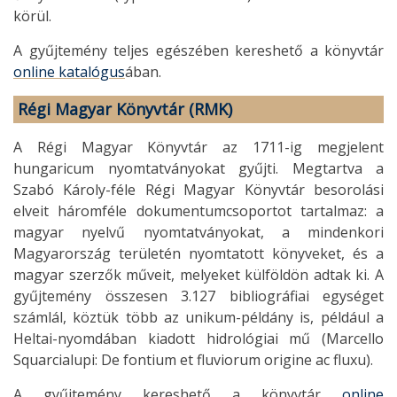
körül.
A gyűjtemény teljes egészében kereshető a könyvtár
online katalógus
ában.
Régi Magyar Könyvtár (RMK)
A Régi Magyar Könyvtár az 1711-ig megjelent
hungaricum nyomtatványokat gyűjti. Megtartva a
Szabó Károly-féle Régi Magyar Könyvtár besorolási
elveit háromféle dokumentumcsoportot tartalmaz: a
magyar nyelvű nyomtatványokat, a mindenkori
Magyarország területén nyomtatott könyveket, és a
magyar szerzők műveit, melyeket külföldön adtak ki. A
gyűjtemény összesen 3.127 bibliográfiai egységet
számlál, köztük több az unikum-példány is, például a
Heltai-nyomdában kiadott hidrológiai mű (Marcello
Squarcialupi: De fontium et fluviorum origine ac fluxu).
A gyűjtemény kereshető a könyvtár
online