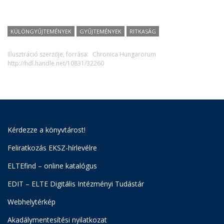
KÜLÖNGYŰJTEMÉNYEK
GYŰJTEMÉNYEK
RITKASÁG
Illusztráció szerzője, forrása:
Chronica Hungarorum
http://hdl.handle.net/10831/32260
Kérdezze a könyvtárost!
Feliratkozás EKSZ-hírlevélre
ELTEfind – online katalógus
EDIT – ELTE Digitális Intézményi Tudástár
Webhelytérkép
Akadálymentesítési nyilatkozat