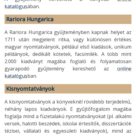
katalógus
ában.
Rariora Hungarica
A Rariora Hungarica gyűjteményben kapnak helyet az
1711 után megjelent ritka, vagy különösen értékes
magyar nyomtatványok, például első kiadások, unikum
példányok, dedikált kötetek, facsimilék. A több mint
2.000 kiadványt magába foglaló és folyamatosan
gyarapodó gyűjtemény kereshető az
online
katalógus
ban.
Kisnyomtatványok
A kisnyomtatványok a könyveknél rövidebb terjedelmű,
néhány lapos kiadványok. E gyűjtőfogalom magába
foglalja mind a füzetalakú nyomtatványokat (pl. alkalmi
versek, halotti beszédek, iskolai értesítők, disszertációk
tézisei, vállalati és egyesületi kiadványok), mind az