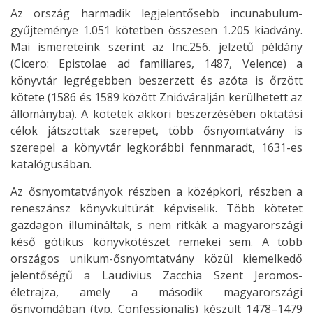
Az ország harmadik legjelentősebb incunabulum-
gyűjteménye 1.051 kötetben összesen 1.205 kiadvány.
Mai ismereteink szerint az Inc.256. jelzetű példány
(Cicero: Epistolae ad familiares, 1487, Velence) a
könyvtár legrégebben beszerzett és azóta is őrzött
kötete (1586 és 1589 között Znióváralján kerülhetett az
állományba). A kötetek akkori beszerzésében oktatási
célok játszottak szerepet, több ősnyomtatvány is
szerepel a könyvtár legkorábbi fennmaradt, 1631-es
katalógusában.
Az ősnyomtatványok részben a középkori, részben a
reneszánsz könyvkultúrát képviselik. Több kötetet
gazdagon illumináltak, s nem ritkák a magyarországi
késő gótikus könyvkötészet remekei sem. A több
országos unikum-ősnyomtatvány közül kiemelkedő
jelentőségű a Laudivius Zacchia Szent Jeromos-
életrajza, amely a második magyarországi
ősnyomdában (typ. Confessionalis) készült 1478–1479