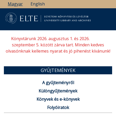
Ugrás
Magyar
English
a
tartalomra
Könyvtárunk 2026. augusztus 1. és 2026.
szeptember 5. között zárva tart. Minden kedves
olvasónknak kellemes nyarat és jó pihenést kívánunk!
GYŰJTEMÉNYEK
A gyűjteményről
Különgyűjtemények
Könyvek és e-könyvek
Folyóiratok