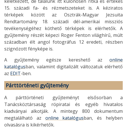
keletkezett, de találunk itt különösen ritka és értékes
15. századi fa- és rézmetszeteket is. A kéziratos
térképek között az Osztrák-Magyar Jezsuita
Rendtartomány 18. századi dél-amerikai missziós
tevékenységéhez köthető térképek is elérhetők. A
gyűjtemény részét képezi Roger Fenton világhírű, múlt
században élt angol fotográfus 12 eredeti, részben
szignózott fényképe is.
A gyűjtemény egésze kereshető az
online
katalógus
ban, valamint digitalizált változatuk elérhető
az
EDIT
-ben.
Párttörténeti gyűjtemény
A párttörténeti gyűjteményt elsősorban a
Tanácsköztársaság röpiratai és egyéb hivatalos
kiadványai alkotják. A mintegy 800 dokumentum
megtalálható az
online katalógus
ban, és helyben
olvasásra is kikérhetők.