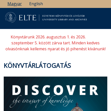
Ugrás
Magyar
English
a
tartalomra
Könyvtárunk 2026. augusztus 1. és 2026.
szeptember 5. között zárva tart. Minden kedves
olvasónknak kellemes nyarat és jó pihenést kívánunk!
KÖNYVTÁRLÁTOGATÁS