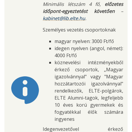
Minimális létszám 4 fő,
előzetes
időpont-egyeztetést követően
–
kabinet@lib.elte.hu
.
Személyes vezetés csoportoknak
magyar nyelven: 3000 Ft/fő
idegen nyelven (angol, német):
4000 Ft/fő
köznevelési intézményekből
érkező csoportok, „Magyar
igazolvánnyal" vagy "Magyar
hozzátartozói igazolvánnyal"
rendelkezők, ELTE-polgárok,
ELTE Alumni-tagok, legfeljebb
10 éves korú gyermekek és
fogyatékkal élők számára
ingyenes
Idegenvezetővel érkező