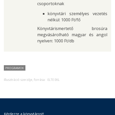
csoportoknak
könyvtári személyes vezetés
nélkül: 1000 Ft/fő
Könyvtárismertető brosúra
megvásárolható magyar és angol
nyelven: 1000 Ft/db
PROGRAMOK
Illusztráció szerzője, forrása:
ELTE EKL
Kérdezze a könyvtárost!