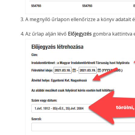
A megnyíló űrlapon ellenőrizze a könyv adatait és
Az űrlap alján lévő
Előjegyzés
gombra kattintva el