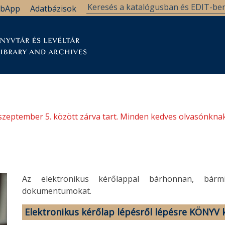
bApp
Adatbázisok
tár
Kutatástámogatás
Levéltár
Támogatás
szeptember 5. között zárva tart. Minden kedves olvasónknak
Az elektronikus kérőlappal bárhonnan, bárm
dokumentumokat.
Elektronikus kérőlap lépésről lépésre KÖNYV