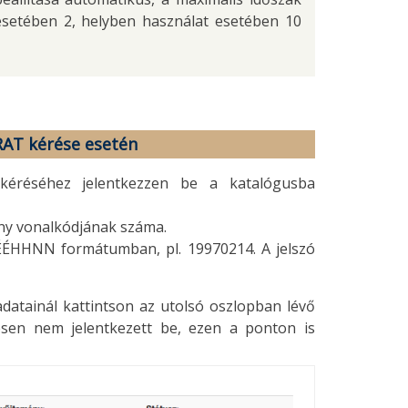
esetében 2, helyben használat esetében 10
RAT kérése esetén
kéréséhez jelentkezzen be a katalógusba
ány vonalkódjának száma.
ÉÉÉHHNN formátumban, pl. 19970214. A jelszó
adatainál kattintson az utolsó oszlopban lévő
sen nem jelentkezett be, ezen a ponton is