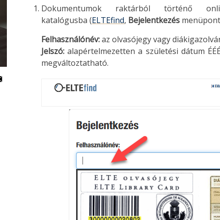
Dokumentumok raktárból történő onl
katalógusba (
ELTEfind
,
Bejelentkezés
menüpont
Felhasználónév:
az olvasójegy vagy diákigazolv
Jelszó:
alapértelmezetten a születési dátum ÉÉ
megváltoztatható.