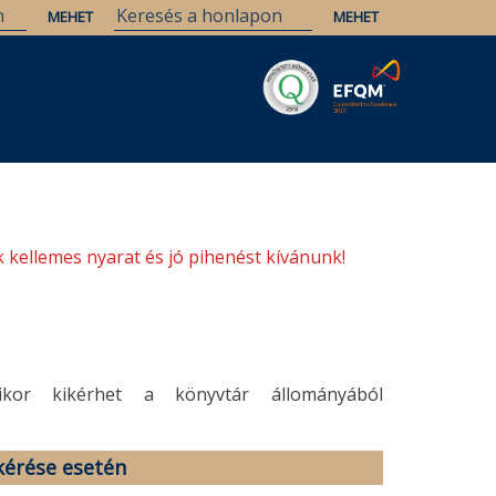
Savaria
Örökség
ELTE Könyvtárak
 kellemes nyarat és jó pihenést kívánunk!
ikor kikérhet a könyvtár állományából
 kérése esetén