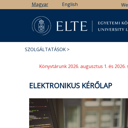
Ugrás
Magyar
English
We
a
tartalomra
Könyv
SZOLGÁLTATÁSOK
MORZSA
Könyvtárunk 2026. augusztus 1. és 2026. 
ELEKTRONIKUS KÉRŐLAP