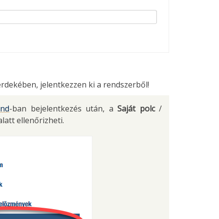
érdekében, jelentkezzen ki a rendszerből!
ind
-ban bejelentkezés után, a
Saját polc
/
att ellenőrizheti.