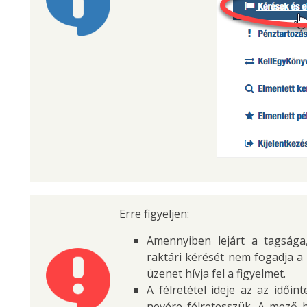
Erre figyeljen:
Amennyiben lejárt a tagsága
raktári kérését nem fogadja a
üzenet hívja fel a figyelmet.
A félretétel ideje az az idő
nevére félretesszük. A mező b