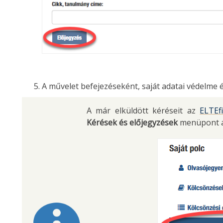
A művelet befejezéseként, saját adatai védelme 
A már elküldött kéréseit az
ELTEf
Kérések és előjegyzések
menüpont al