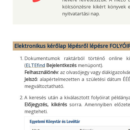
kölcsönzésre kikért könyvek 
nyitvatartási nap.
Elektronikus kérőlap lépésről lépésre FOLYÓI
Dokumentumok raktárból történő online ki
(
ELTEfind
Bejelentkezés
menüpont).
Felhasználónév
: az olvasójegy vagy diákigazolv
Jelszó
: alapértelmezetten a születési dátum É
megváltoztatható.
A keresés után a kiválasztott folyóirat példány
Előjegyzés, kikérés
sorra. Amennyiben előzete
megteheti.