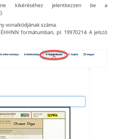
ine kikéréséhez jelentkezzen be a
).
ány vonalkódjának száma.
ÉÉHHNN formátumban, pl. 19970214. A jelszó