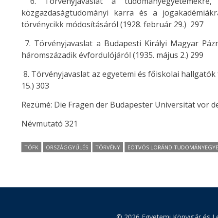
6. Törvényjavaslat a tudományegyetemekre,
közgazdaságtudományi karra és a jogakadémiákra
törvénycikk módosításáról (1928. február 29.) 297
7. Törvényjavaslat a Budapesti Királyi Magyar P
háromszázadik évfordulójáról (1935. május 2.) 299
8. Törvényjavaslat az egyetemi és főiskolai hallgató
15.) 303
Rezümé: Die Fragen der Budapester Universität vor 
Névmutató 321
TÓFK
ORSZÁGGYŰLÉS
TÖRVÉNY
EÖTVÖS LORÁND TUDOMÁNYEGY
© 2026 Egyetemi Könyvtár és Le