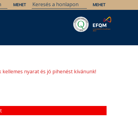
Savaria
Örökség
ELTE Könyvtárak
 kellemes nyarat és jó pihenést kívánunk!
t