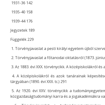
1931-36 142
1935-40 158
1939-44 176
Jegyzetek 189
Függelék 229
1. Törvényjavaslat a pesti királyi egyetem újból szerv
2. Törvényjavaslat a főtanodai oktatásról (1873. júniu
3. Az 1883. évi XXX. törvénycikk. A középiskolákról és
4. A középiskolákról és azok tanárainak képesítésé
tárgyában (1890. évi XXX. tc.) 291
5. Az 1920. évi XXV. törvénycikk a tudományegyete
közgazdaságtudományi karra és a jogakadémiákra val