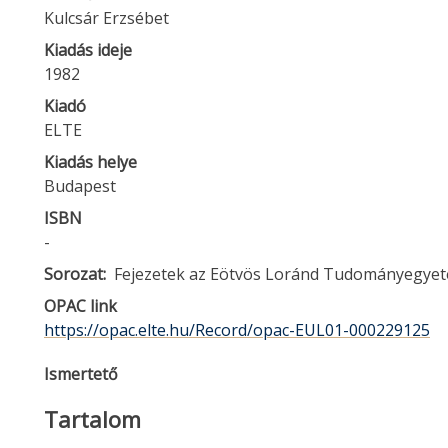
Kulcsár Erzsébet
Kiadás ideje
1982
Kiadó
ELTE
Kiadás helye
Budapest
ISBN
-
Sorozat
Fejezetek az Eötvös Loránd Tudományegyet
OPAC link
https://opac.elte.hu/Record/opac-EUL01-000229125
Ismertető
Tartalom