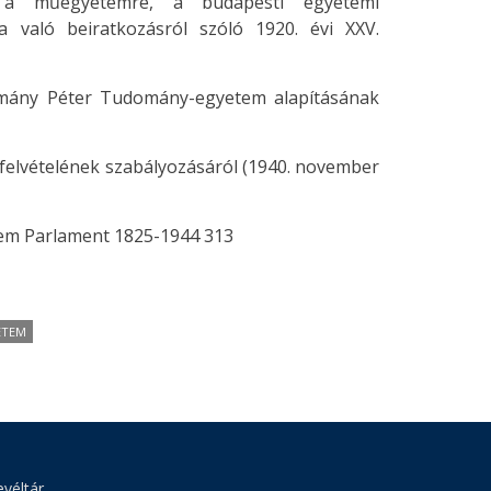
 a műegyetemre, a budapesti egyetemi
 való beiratkozásról szóló 1920. évi XXV.
ázmány Péter Tudomány-egyetem alapításának
k felvételének szabályozásáról (1940. november
dem Parlament 1825-1944 313
ETEM
véltár