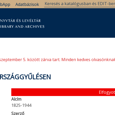
bApp
Adatbázisok
tár
Kutatástámogatás
Levéltár
Támogatás
szeptember 5. között zárva tart. Minden kedves olvasónknak
ORSZÁGGYŰLÉSEN
Elfogyot
Alcím
1825-1944
Szerző