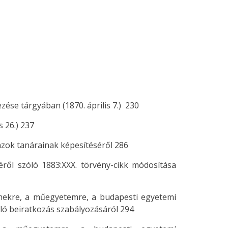
ezése tárgyában (1870. április 7.) 230
s 26.) 237
 azok tanárainak képesítéséről 286
ről szóló 1883:XXX. törvény-cikk módosítása
mekre, a műegyetemre, a budapesti egyetemi
ó beiratkozás szabályozásáról 294