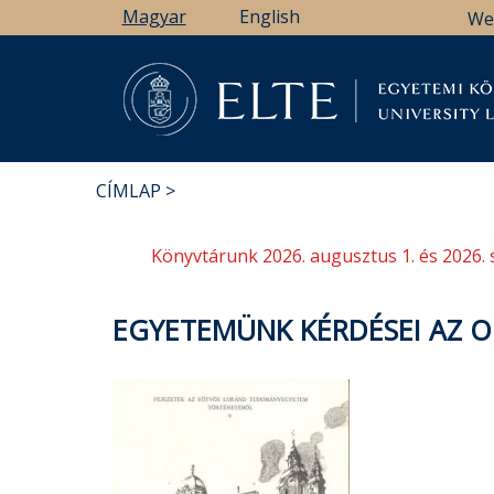
Ugrás
Magyar
English
We
a
tartalomra
Könyv
CÍMLAP
MORZSA
Könyvtárunk 2026. augusztus 1. és 2026. 
EGYETEMÜNK KÉRDÉSEI AZ 