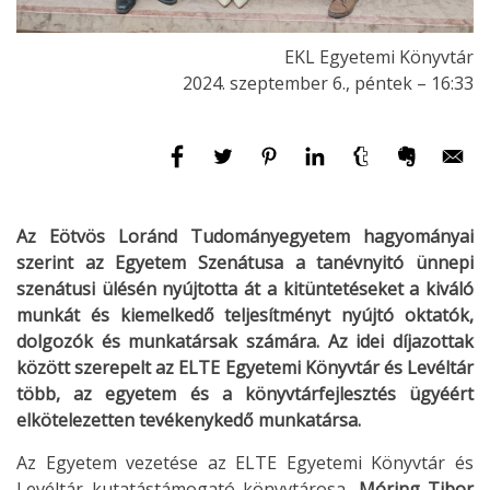
EKL Egyetemi Könyvtár
2024. szeptember 6., péntek – 16:33
Az Eötvös Loránd Tudományegyetem hagyományai
szerint az Egyetem Szenátusa a tanévnyitó ünnepi
szenátusi ülésén nyújtotta át a kitüntetéseket a kiváló
munkát és kiemelkedő teljesítményt nyújtó oktatók,
dolgozók és munkatársak számára. Az idei díjazottak
között szerepelt az ELTE Egyetemi Könyvtár és Levéltár
több, az egyetem és a könyvtárfejlesztés ügyéért
elkötelezetten tevékenykedő munkatársa.
Az Egyetem vezetése az ELTE Egyetemi Könyvtár és
Levéltár kutatástámogató könyvtárosa,
Móring Tibor