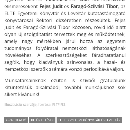
elismeréseként
Fejes Judit
és
Faragó-Szilvási Tibor
, az
ELTE Egyetemi Könyvtár és Levéltár kutatástámogató
könyvtárosai Rektori dicséretben részesültek. Fejes
Judit és Faragó-Szilvási Tibor közösen, rövid idő alatt
olyan új szolgáltatást terveztek meg és működtetnek,
amely nagy mértékben járul hozzá az egyetem
tudományos folyóiratai nemzetközi láthatóságának
növeléséhez. A szerkesztőségeket fáradhatatlanul
segítik, hogy kiadványuk színvonalas, a hazai- és
nemzetközi szerzők számára vonzó periodikává váljon.
Munkatársainknak ezúton is szívből gratulálunk
kitüntetésük alkalmából, további munkájukhoz sok
sikert kívánunk!
Illusztráció szerzője, forrása:
ELTE EKL
GRATULÁCIÓ
KITÜNTETÉSEK
ELTE EGYETEMI KÖNYVTÁR ÉS LEVÉLTÁR