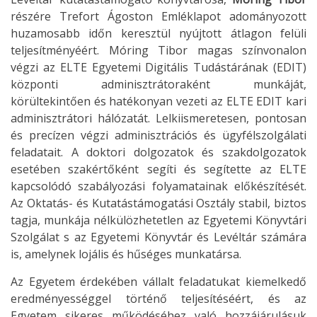
részére Trefort Ágoston Emléklapot adományozott
huzamosabb időn keresztül nyújtott átlagon felüli
teljesítményéért. Móring Tibor magas színvonalon
végzi az ELTE Egyetemi Digitális Tudástárának (EDIT)
központi adminisztrátoraként munkáját,
körültekintően és hatékonyan vezeti az ELTE EDIT kari
adminisztrátori hálózatát. Lelkiismeretesen, pontosan
és precízen végzi adminisztrációs és ügyfélszolgálati
feladatait. A doktori dolgozatok és szakdolgozatok
esetében szakértőként segíti és segítette az ELTE
kapcsolódó szabályozási folyamatainak előkészítését.
Az Oktatás- és Kutatástámogatási Osztály stabil, biztos
tagja, munkája nélkülözhetetlen az Egyetemi Könyvtári
Szolgálat s az Egyetemi Könyvtár és Levéltár számára
is, amelynek lojális és hűséges munkatársa.
Az Egyetem érdekében vállalt feladatukat kiemelkedő
eredményességgel történő teljesítéséért, és az
Egyetem sikeres működéséhez való
hozzájárulásuk