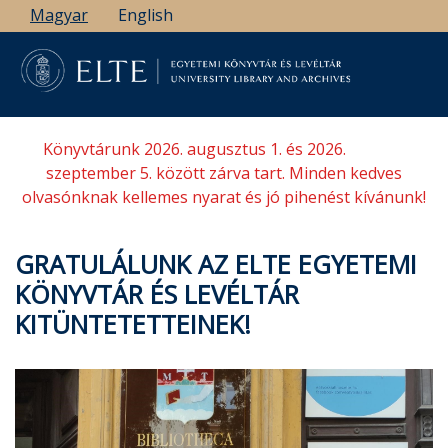
Ugrás
Magyar
English
a
tartalomra
Könyvtárunk 2026. augusztus 1. és 2026.
szeptember 5. között zárva tart. Minden kedves
olvasónknak kellemes nyarat és jó pihenést kívánunk!
GRATULÁLUNK AZ ELTE EGYETEMI
KÖNYVTÁR ÉS LEVÉLTÁR
KITÜNTETETTEINEK!