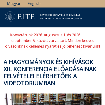
Ugrás
Magyar
English
a
tartalomra
Könyvtárunk 2026. augusztus 1. és 2026.
szeptember 5. között zárva tart. Minden kedves
olvasónknak kellemes nyarat és jó pihenést kívánunk!
A HAGYOMÁNYOK ÉS KIHÍVÁSOK
XII. KONFERENCIA ELŐADÁSAINAK
FELVÉTELEI ELÉRHETŐEK A
VIDEOTORIUMBAN