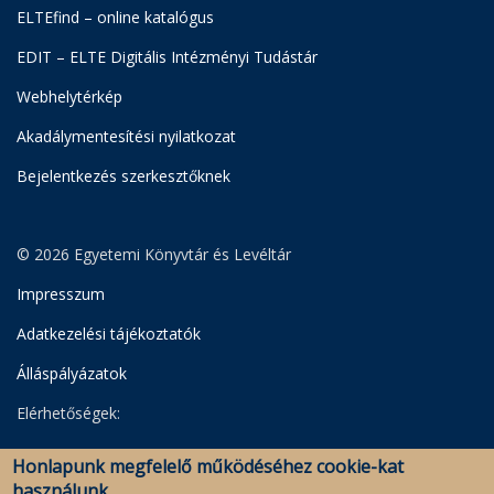
ELTEfind – online katalógus
EDIT – ELTE Digitális Intézményi Tudástár
Webhelytérkép
Akadálymentesítési nyilatkozat
Bejelentkezés szerkesztőknek
© 2026 Egyetemi Könyvtár és Levéltár
Impresszum
Adatkezelési tájékoztatók
Álláspályázatok
Elérhetőségek:
Egyetemi Könyvtár
Honlapunk megfelelő működéséhez cookie-kat
Levéltár
használunk.