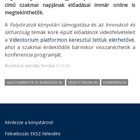
című szakmai napjának előadásai immár online is
megtekinthetők.
A
Folyóiratok könyvtári támogatása
és az
Innováció és
láthatóság
témák köré épült előadások videófelvételeit
a
Videotorium platformon keresztül tettük elérhetővé
,
ahol a szakmai érdeklődők bármikor visszanézhetik a
konferencia programját.
Illusztráció szerzője, forrása:
ELTE EKL
HAGYOMÁNYOK ÉS KIHÍVÁSOK XII.
VIDEOTORIUM.HU
KONFERENCIA
Kérdezze a könyvtárost!
Feliratkozás EKSZ-hírlevélre