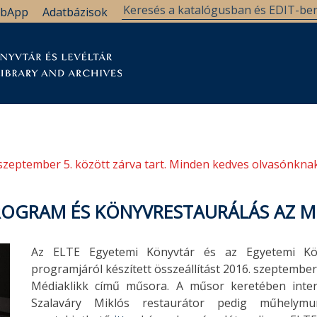
bApp
Adatbázisok
tár
Kutatástámogatás
Levéltár
Támogatás
szeptember 5. között zárva tart. Minden kedves olvasónknak
ROGRAM ÉS KÖNYVRESTAURÁLÁS AZ 
Az ELTE Egyetemi Könyvtár és az Egyetemi Köny
programjáról készített összeállítást 2016. szeptember
Médiaklikk című műsora. A műsor keretében interjú
Szalaváry Miklós restaurátor pedig műhelymun