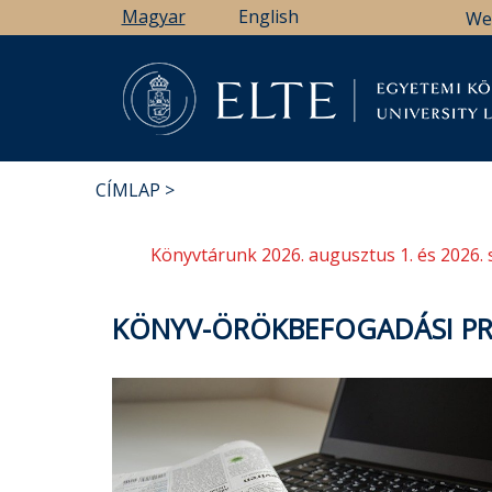
Ugrás
Magyar
English
We
a
tartalomra
Könyv
CÍMLAP
MORZSA
Könyvtárunk 2026. augusztus 1. és 2026. 
KÖNYV-ÖRÖKBEFOGADÁSI P