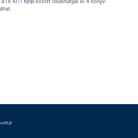
E BTK KITI
hírei
között olvashatják el. A könyv-
dhat.
véltár