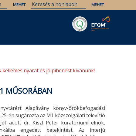
Savaria
Örökség
ELTE Könyvtárak
 kellemes nyarat és jó pihenést kívánunk!
M1 MŰSORÁBAN
vtárért Alapítvány könyv-örökbefogadási
 25-én sugározta az M1 közszolgálati televízió
t adott dr. Kiszl Péter kuratóriumi elnök,
káiba engedett betekintést. Az interjú