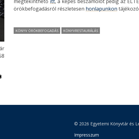
megtekinthető
itt
, a képes beszámolót pedig az ELT
örökbefogadásról részletesen
honlapunkon
tájékozó
KÖNYV ÖRÖKBEFOGADÁS
KÖNYVRESTAURÁLÁS
ár
58
© 2026 Egyetemi Könyvtár és Le
Impresszum