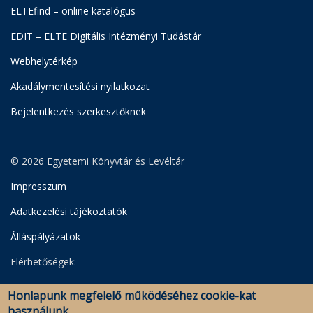
ELTEfind – online katalógus
EDIT – ELTE Digitális Intézményi Tudástár
Webhelytérkép
Akadálymentesítési nyilatkozat
Bejelentkezés szerkesztőknek
© 2026 Egyetemi Könyvtár és Levéltár
Impresszum
Adatkezelési tájékoztatók
Álláspályázatok
Elérhetőségek:
Egyetemi Könyvtár
Honlapunk megfelelő működéséhez cookie-kat
Levéltár
használunk.