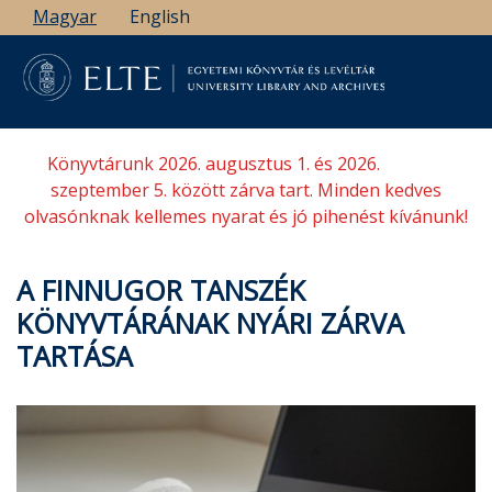
Ugrás
Magyar
English
a
tartalomra
Könyvtárunk 2026. augusztus 1. és 2026.
szeptember 5. között zárva tart. Minden kedves
olvasónknak kellemes nyarat és jó pihenést kívánunk!
A FINNUGOR TANSZÉK
KÖNYVTÁRÁNAK NYÁRI ZÁRVA
TARTÁSA