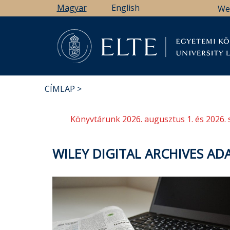
Ugrás
Magyar
English
We
a
tartalomra
Könyv
CÍMLAP
MORZSA
Könyvtárunk 2026. augusztus 1. és 2026. 
WILEY DIGITAL ARCHIVES AD