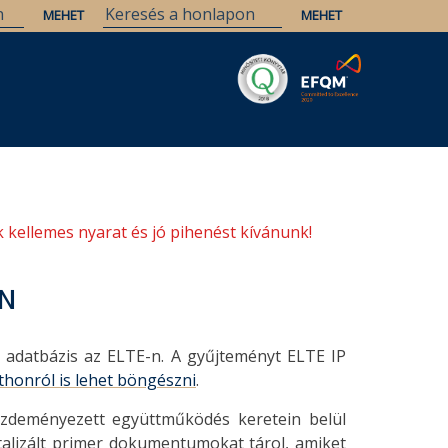
Savaria
Örökség
ELTE Könyvtárak
 kellemes nyarat és jó pihenést kívánunk!
-N
es adatbázis az ELTE-n. A gyűjteményt ELTE IP
thonról is lehet böngészni
.
kezdeményezett együttműködés keretein belül
gitalizált primer dokumentumokat tárol, amiket