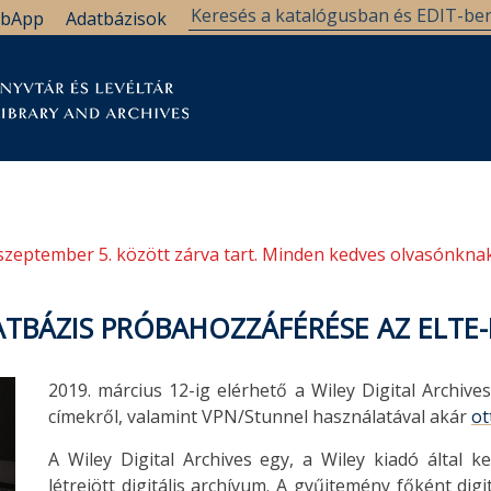
bApp
Adatbázisok
tár
Kutatástámogatás
Levéltár
Támogatás
szeptember 5. között zárva tart. Minden kedves olvasónknak
ATBÁZIS PRÓBAHOZZÁFÉRÉSE AZ ELTE
2019. március 12-ig elérhető a Wiley Digital Archiv
címekről, valamint VPN/Stunnel használatával akár
ot
A Wiley Digital Archives egy, a Wiley kiadó által 
létrejött digitális archívum. A gyűjtemény főként di