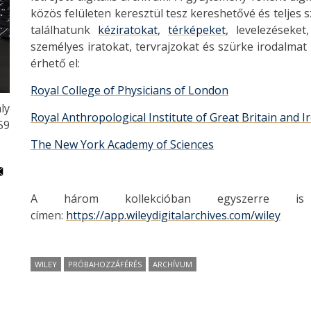
közös felületen keresztül tesz kereshetővé és telje
találhatunk
kéziratokat
,
térképeket
, levelezéseket
személyes iratokat, tervrajzokat és szürke irodalmat 
érhető el:
Royal College of Physicians of London
ly
Royal Anthropological Institute of Great Britain and I
59
The New York Academy of Sciences
A három kollekcióban egyszerre i
címen:
https://app.wileydigitalarchives.com/wiley
WILEY
PRÓBAHOZZÁFÉRÉS
ARCHÍVUM