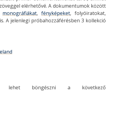
s szöveggel elérhetővé. A dokumentumok között
,
monográfiákat
,
fényképeket
, folyóiratokat,
is. A jelenlegi próbahozzáférésben 3 kollekció
reland
s lehet böngészni a következő