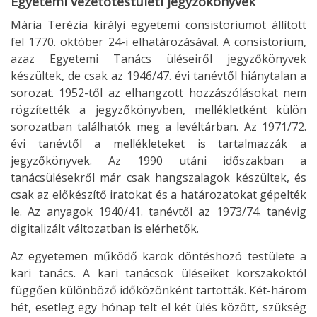
Egyetemi vezetőtestületi jegyzőkönyvek
Mária Terézia királyi egyetemi consistoriumot állított
fel 1770. október 24-i elhatározásával. A consistorium,
azaz Egyetemi Tanács üléseiről jegyzőkönyvek
készültek, de csak az 1946/47. évi tanévtől hiánytalan a
sorozat. 1952-től az elhangzott hozzászólásokat nem
rögzítették a jegyzőkönyvben, mellékletként külön
sorozatban találhatók meg a levéltárban. Az 1971/72.
évi tanévtől a mellékleteket is tartalmazzák a
jegyzőkönyvek. Az 1990 utáni időszakban a
tanácsülésekről már csak hangszalagok készültek, és
csak az előkészítő iratokat és a határozatokat gépelték
le. Az anyagok 1940/41. tanévtől az 1973/74. tanévig
digitalizált változatban is elérhetők.
Az egyetemen működő karok döntéshozó testülete a
kari tanács. A kari tanácsok üléseiket korszakoktól
függően különböző időközönként tartották. Két-három
hét, esetleg egy hónap telt el két ülés között, szükség