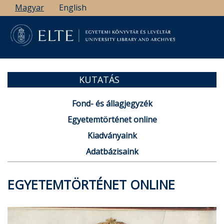
Ugrás
Magyar
English
a
tartalomra
KUTATÁS
Fond- és állagjegyzék
Egyetemtörténet online
Kiadványaink
Adatbázisaink
EGYETEMTÖRTÉNET ONLINE