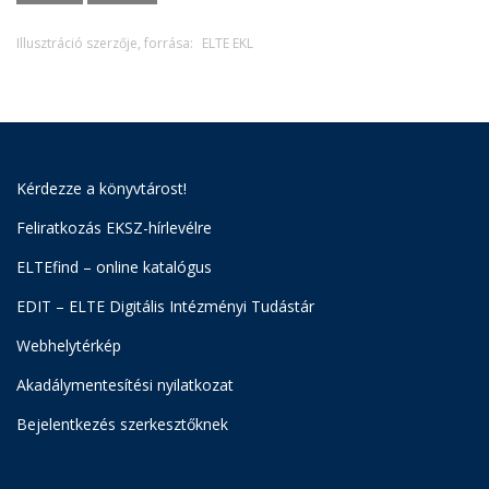
Illusztráció szerzője, forrása:
ELTE EKL
Kérdezze a könyvtárost!
Feliratkozás EKSZ-hírlevélre
ELTEfind – online katalógus
EDIT – ELTE Digitális Intézményi Tudástár
Webhelytérkép
Akadálymentesítési nyilatkozat
Bejelentkezés szerkesztőknek