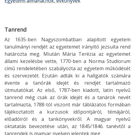
Egyetemi almanachok, évkönyvek
Tanrend
Az 1635-ben Nagyszombatban alapított egyetem
tanulmányi rendjét az egyetemet irányító jezsuita rend
határozta meg. Miután Mária Terézia az egyetemet
állami kezelésbe vette, 1770-ben a Norma Studiorum
című rendeletében szabályozta az egyetem működését
és szervezetét. Ezután adták ki a hallgatók számára
évente a tanórák idejét és rendjét tartalmazó
útmutatókat. Az első, 1787-ben kiadott, latin nyelvű
tanrend még csak az órák idejét és a tanárok nevét
tartalmazta, 1788-tól viszont már táblázatos formában
tájékoztatott a kurzusok időpontjáról, témájáról,
előadóiról és a tankönyvekről. A magyar nyelvű
oktatatás bevezetése után, az 1845/1846. tanévtől a
tanrendek is magyar nyelven jelentek meg.