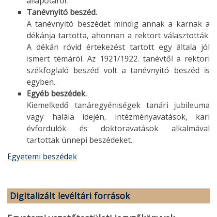
állapotáról.
Tanévnyitó beszéd.
A tanévnyitó beszédet mindig annak a karnak a
dékánja tartotta, ahonnan a rektort választották.
A dékán rövid értekezést tartott egy általa jól
ismert témáról. Az 1921/1922. tanévtől a rektori
székfoglaló beszéd volt a tanévnyitó beszéd is
egyben.
Egyéb beszédek.
Kiemelkedő tanáregyéniségek tanári jubileuma
vagy halála idején, intézményavatások, kari
évfordulók és doktoravatások alkalmával
tartottak ünnepi beszédeket.
Egyetemi beszédek
Digitalizált levéltári források