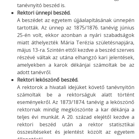
tanévnyitó beszéd is.
Rektori ünnepi beszéd.
A beszédet az egyetem újjáalapításának ünnepén
tartották. Az ünnep az 1875/1876. tanévig június
25-én volt, ekkor azonban a nyári szabadságok
miatt áthelyezték Mária Terézia születésnapjára,
május 13-ra. Szintén ettől kezdve a beszéd szerves
részévé váltak az utána elhangzó kari jelentések,
amelyekben a karok dékánjai számoltak be az
adott tanévről.
Rektori leköszönő beszéd.
A rektorok a hivatali idejüket követő tanévnyitón
számoltak be a rektorságuk alatt történt
eseményekről. Az 1873/1874. tanévig a leköszönő
rektornak mindig megköszönte a kar dékánja a
teljes évi munkát. A 20. század elejétől kezdve a
rektori beszéd után a rektor statisztikai
összesítéseket és jelentést közölt az egyetem