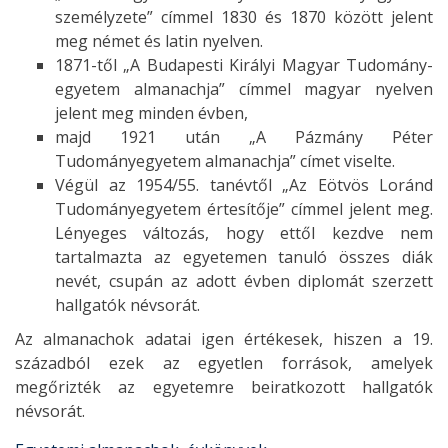
személyzete” címmel 1830 és 1870 között jelent
meg német és latin nyelven.
1871-től „A Budapesti Királyi Magyar Tudomány-
egyetem almanachja” címmel magyar nyelven
jelent meg minden évben,
majd 1921 után „A Pázmány Péter
Tudományegyetem almanachja” címet viselte.
Végül az 1954/55. tanévtől „Az Eötvös Loránd
Tudományegyetem értesítője” címmel jelent meg.
Lényeges változás, hogy ettől kezdve nem
tartalmazta az egyetemen tanuló összes diák
nevét, csupán az adott évben diplomát szerzett
hallgatók névsorát.
Az almanachok adatai igen értékesek, hiszen a 19.
századból ezek az egyetlen források, amelyek
megőrizték az egyetemre beiratkozott hallgatók
névsorát.