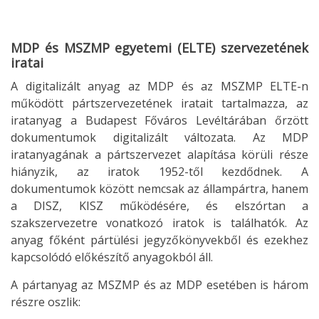
MDP és MSZMP egyetemi (ELTE) szervezetének
iratai
A digitalizált anyag az MDP és az MSZMP ELTE-n
működött pártszervezetének iratait tartalmazza, az
iratanyag a Budapest Főváros Levéltárában őrzött
dokumentumok digitalizált változata. Az MDP
iratanyagának a pártszervezet alapítása körüli része
hiányzik, az iratok 1952-től kezdődnek. A
dokumentumok között nemcsak az állampártra, hanem
a DISZ, KISZ működésére, és elszórtan a
szakszervezetre vonatkozó iratok is találhatók. Az
anyag főként pártülési jegyzőkönyvekből és ezekhez
kapcsolódó előkészítő anyagokból áll.
A pártanyag az MSZMP és az MDP esetében is három
részre oszlik: