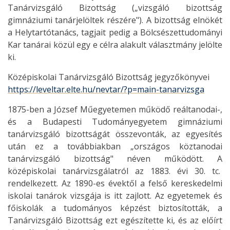
Tanárvizsgáló Bizottság („vizsgáló bizottság
gimnáziumi tanárjelöltek részére"). A bizottság elnökét
a Helytartótanács, tagjait pedig a Bölcsészettudományi
Kar tanárai közül egy e célra alakult választmány jelölte
ki.
Középiskolai Tanárvizsgáló Bizottság jegyzőkönyvei
https://leveltar.elte.hu/nevtar/?p=main-tanarvizsga
1875-ben a József Műegyetemen működő reáltanodai-,
és a Budapesti Tudományegyetem gimnáziumi
tanárvizsgáló bizottságát összevonták, az egyesítés
után ez a továbbiakban „országos köztanodai
tanárvizsgáló bizottság" néven működött. A
középiskolai tanárvizsgálatról az 1883. évi 30. tc.
rendelkezett. Az 1890-es évektől a felső kereskedelmi
iskolai tanárok vizsgája is itt zajlott. Az egyetemek és
főiskolák a tudományos képzést biztosították, a
Tanárvizsgáló Bizottság ezt egészítette ki, és az előírt