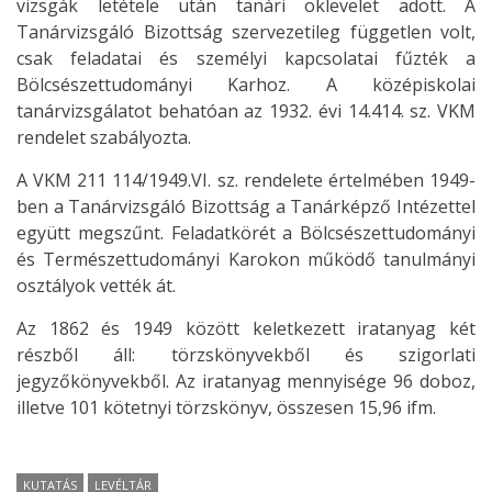
vizsgák letétele után tanári oklevelet adott. A
Tanárvizsgáló Bizottság szervezetileg független volt,
csak feladatai és személyi kapcsolatai fűzték a
Bölcsészettudományi Karhoz. A középiskolai
tanárvizsgálatot behatóan az 1932. évi 14.414. sz. VKM
rendelet szabályozta.
A VKM 211 114/1949.VI. sz. rendelete értelmében 1949-
ben a Tanárvizsgáló Bizottság a Tanárképző Intézettel
együtt megszűnt. Feladatkörét a Bölcsészettudományi
és Természettudományi Karokon működő tanulmányi
osztályok vették át.
Az 1862 és 1949 között keletkezett iratanyag két
részből áll: törzskönyvekből és szigorlati
jegyzőkönyvekből. Az iratanyag mennyisége 96 doboz,
illetve 101 kötetnyi törzskönyv, összesen 15,96 ifm.
KUTATÁS
LEVÉLTÁR