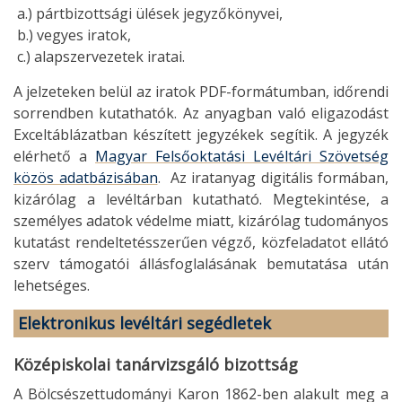
a.) pártbizottsági ülések jegyzőkönyvei,
b.) vegyes iratok,
c.) alapszervezetek iratai.
A jelzeteken belül az iratok PDF-formátumban, időrendi
sorrendben kutathatók. Az anyagban való eligazodást
Exceltáblázatban készített jegyzékek segítik. A jegyzék
elérhető a
Magyar Felsőoktatási Levéltári Szövetség
közös adatbázisában
. Az iratanyag digitális formában,
kizárólag a levéltárban kutatható. Megtekintése, a
személyes adatok védelme miatt, kizárólag tudományos
kutatást rendeltetésszerűen végző, közfeladatot ellátó
szerv támogatói állásfoglalásának bemutatása után
lehetséges.
Elektronikus levéltári segédletek
Középiskolai tanárvizsgáló bizottság
A Bölcsészettudományi Karon 1862-ben alakult meg a