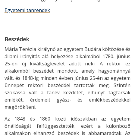
Egyetemi tanrendek
Beszédek
Mária Terézia királynő az egyetem Budára költözése és
állami irányítás alá helyezése alkalmából 1780. június
25-én új kiváltságlevelet adott neki. A rektor ez
alkalomból beszédet mondott, amely hagyománnyá
vált, és 1848-ig minden évben június 25-én az egyetem
ünnepét rektori beszéddel tartották meg. Szintén
szokássá vált a tanév kezdetét, elhunyt tagtársak
emlékét, érdemeit gyász- és emlékbeszédekkel
megörökíteni.
Az 1848 és 1860 közti időszakban az egyetem
önállóságát felfüggesztették, ezért a különböző
alkalmakon elhangzó beszédek is abbamaradtak. Az