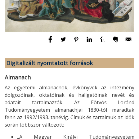
Digitalizált nyomtatott források
Almanach
Az egyetemi almanachok, évkönyvek az intézmény
dolgozóinak, oktatóinak és hallgatóinak nevét és
adatait tartalmazzák. Az Eötvös Loránd
Tudományegyetem almanachjai 1830-tól maradtak
fenn az 1992/1993. tanévig. Címük és tartalmuk az idők
során többször változott:
„A Magyar Királyi Tudományegyetem